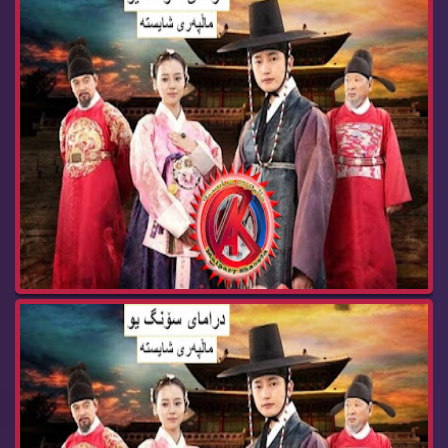
زنجیره‌ درامای سۆنگ یو ئه‌ڵقه‌ی 33 كۆتایی