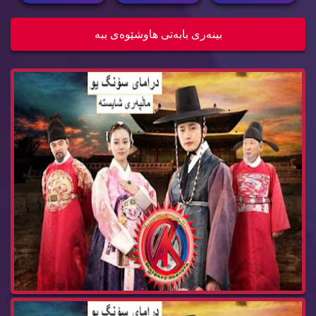
زنجیره‌ درامای سۆنگ یو ئه‌ڵقه‌ی 23
بینه‌ری بابه‌تی هاوشێوه‌ی ببه‌
زنجیره‌ درامای سۆنگ یو ئه‌ڵقه‌ی 22