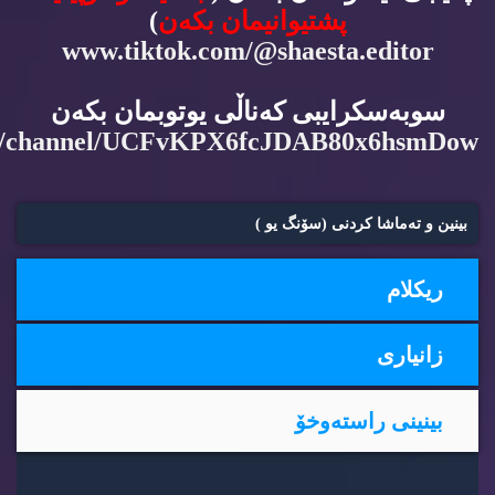
پشتیوانیمان بكه‌ن
)
www.tiktok.com/@shaesta.editor
سوبه‌سكرایبی كه‌ناڵی یوتوبمان بكه‌ن
m/channel/UCFvKPX6fcJDAB80x6hsmDow
بینین و ته‌ماشا كردنی (سۆنگ یو )
ریكلام
زانیاری
بینینی راسته‌وخۆ