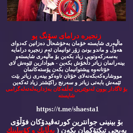
زنجیره‌ درامای سۆنگ یو
ماڵپه‌ری شایسته‌ خۆمان به‌خۆشحاڵ ده‌زانین كه‌دوای
هه‌وڵ و ماندو بونێ زۆر توانیمان ئه‌م زنجیره‌ درامایه‌
به‌سه‌ركه‌وتویی زیاد بكه‌ین بۆ ماڵپه‌ری شایسته‌و
بینه‌رانمان زیاتر دڵخۆش بكه‌ین - هیوادارین ئێوه‌ش لای
خۆتانه‌وه‌ پیشتوانیمان بكه‌ن پۆسته‌كانمان
مووشاره‌كه‌بكه‌نه‌لای خۆتان تاوه‌كو بینه‌ری زیاتر بێت
ئێمه‌ش بابه‌تی زیاتر و سه‌رنج راكێشتر زیاد ئه‌كه‌ین
بۆ ئاگادار بوون له‌نوێترین ئه‌ڵقه‌كان به‌ژداربه‌له‌ته‌له‌گرامی
شایسته‌
https://t.me/shaesta1
بۆ بینینی جوانترین كورته‌ڤیدۆكان فۆڵۆی
په‌یجی تیكتۆكمان بكه‌ن (
به‌ڵایك و كۆپیلینك