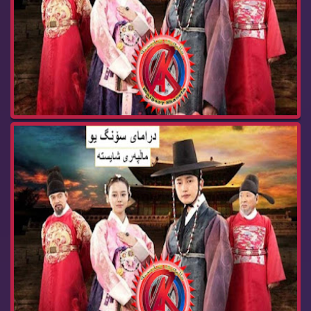
زنجیره‌ درامای سۆنگ یو ئه‌ڵقه‌ی 32