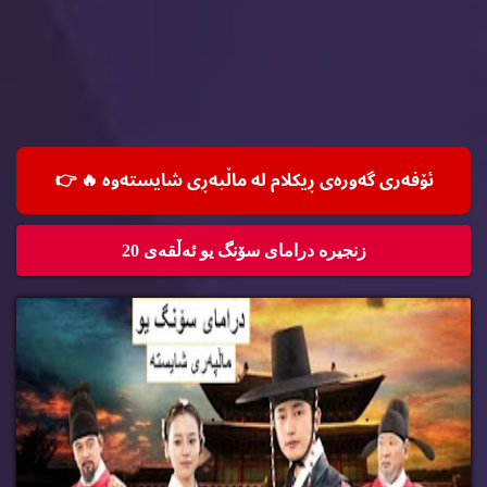
ئۆفه‌ری گه‌وره‌ی ڕیكلام له‌ ماڵپه‌ڕی شایسته‌وه‌ 🔥
👉
زنجیره‌ درامای سۆنگ یو ئه‌ڵقه‌ی 20