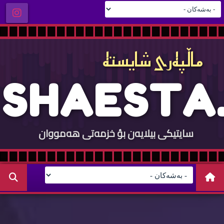
ماڵپه‌ری شایسته‌
S
H
A
E
S
T
A
.
سایتيكی بيلایه‌ن بؤ خزمه‌تی هه‌مووان
C
O
M