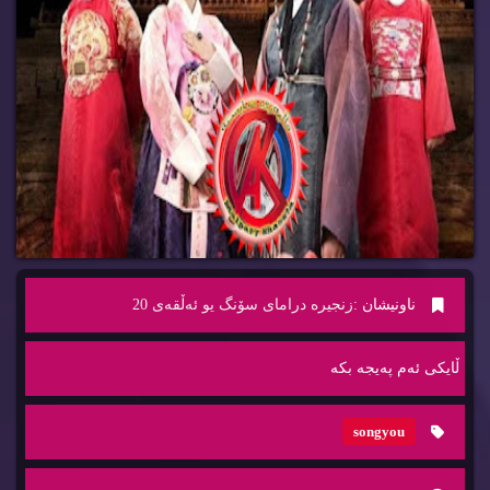
ناونیشان :
زنجیره‌ درامای سۆنگ یو ئه‌ڵقه‌ی 20
ڵایكی ئه‌م په‌یجه‌ بكه‌
songyou