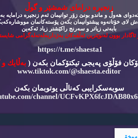
زنجیره‌ درامای شمشێر و گوڵ
وای هه‌وڵ و ماندو بونێ زۆر توانیمان ئه‌م زنجیره‌ درامایه‌ به‌
‌ش لای خۆتانه‌وه‌ پیشتوانیمان بكه‌ن پۆسته‌كانمان مووشاره‌كه‌بكه
بابه‌تی زیاتر و سه‌رنج راكێشتر زیاد ئه‌كه‌ین
 ئاگادار بوون له‌نوێترین ئه‌ڵقه‌كان به‌ژداربه‌له‌ته‌له‌گرامی شایسته
https://t.me/shaesta1
دۆكان فۆڵۆی په‌یجی تیكتۆكمان بكه‌ن (
به‌ڵایك و 
www.tiktok.com/@shaesta.editor
سوبه‌سكرایبی كه‌ناڵی یوتوبمان بكه‌ن
utube.com/channel/UCFvKPX6fcJDAB80x
ه‌وخۆ