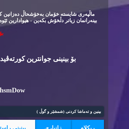
ماڵپه‌ری شایسته‌ خۆمان به‌خۆشحاڵ ده‌زانین كه‌د
بینه‌رانمان زیاتر دڵخۆش بكه‌ین - هیوادارین ئێوه
بۆ
بۆ بینینی جوانترین كورته‌ڤی
6hsmDow
بینین و ته‌ماشا كردنی (شمشێر و گوڵ )
ریكلام
زانیاری
بینینی راست