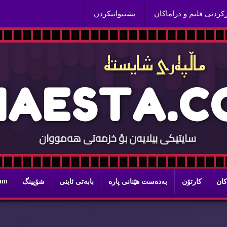
ركردنی فلیم و دراماكان
پشتیوانیكردن
ماڵپه‌ری شایسته‌
H
A
E
S
T
A
.
C
سایتيكی بيلایه‌ن بؤ خزمه‌تی هه‌مووان
ram
كان
كارتۆن
به‌ده‌ست هێنانی پاره‌
بابه‌تی ئاینی
شۆپینگ