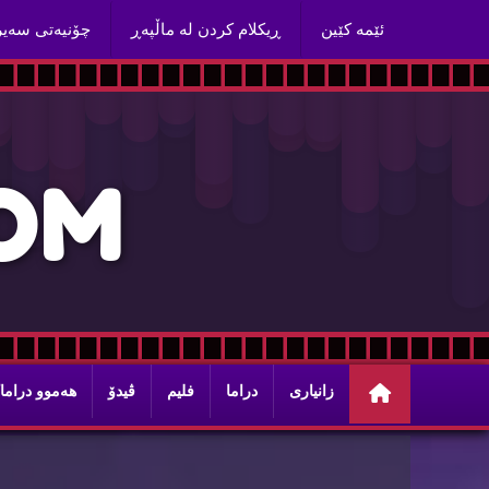
ئێمه‌ كێین
ڕیكلام كردن له‌ ماڵپه‌ڕ
چۆنیه‌تی سه‌ی
O
M
زانیاری
دراما
فلیم
ڤیدۆ
هه‌موو دراما