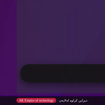
دیزاین كراوه‌ له‌لایه‌ن :
AK Empire of technology