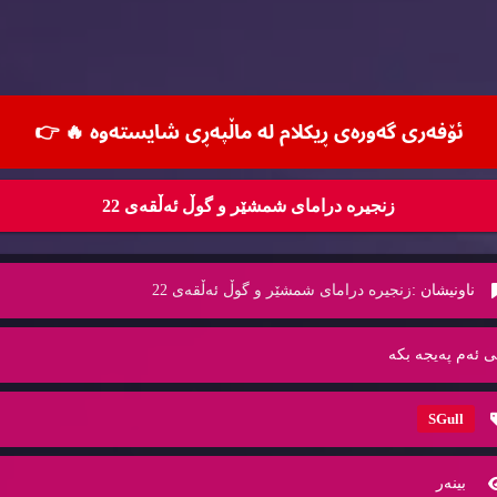
ئۆفه‌ری گه‌وره‌ی ڕیكلام له‌ ماڵپه‌ڕی شایسته‌وه‌ 🔥
👉
زنجیره‌ درامای شمشێر و گوڵ ئه‌ڵقه‌ی 22
ناونیشان :
زنجیره‌ درامای شمشێر و گوڵ ئه‌ڵقه‌ی 22
ی ئه‌م په‌یجه‌ بكه‌
SGull
بینه‌ر