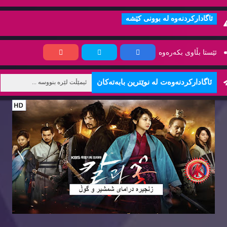
ئاگاداركردنه‌وه‌ له‌ بوونی كێشه‌
ئێستا بڵاوی بكه‌ره‌وه‌
ئاگاداركردنه‌وه‌ت له‌ نوێترین بابه‌ته‌كان