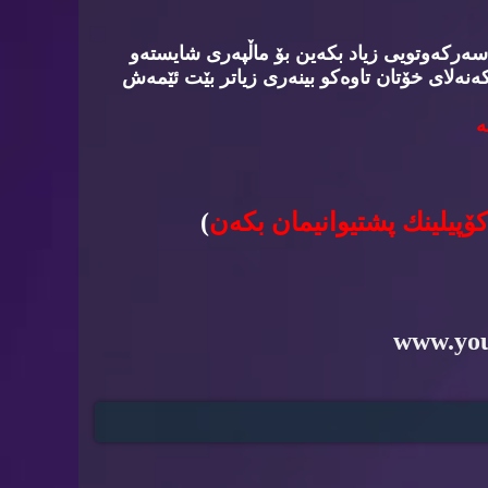
سه‌ركه‌وتویی زیاد بكه‌ین بۆ ماڵپه‌ری شایسته‌و
‌نه‌لای خۆتان تاوه‌كو بینه‌ری زیاتر بێت ئێمه‌ش
‌
كۆپیلینك پشتیوانیمان بكه‌ن
)
www.yo