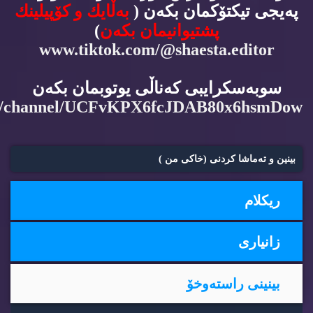
په‌یجی تیكتۆكمان بكه‌ن (
به‌ڵایك و كۆپیلینك
پشتیوانیمان بكه‌ن
)
www.tiktok.com/@shaesta.editor
سوبه‌سكرایبی كه‌ناڵی یوتوبمان بكه‌ن
m/channel/UCFvKPX6fcJDAB80x6hsmDow
بینین و ته‌ماشا كردنی (خاكی من )
ریكلام
زانیاری
بینینی راسته‌وخۆ