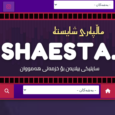
ماڵپه‌ری شایسته‌
S
H
A
E
S
T
A
.
سایتيكی بيلایه‌ن بؤ خزمه‌تی هه‌مووان
C
O
M