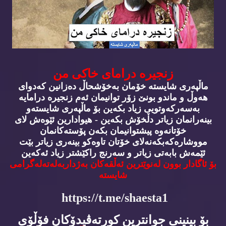
زنجیره‌ درامای خاكی من
ماڵپه‌ری شایسته‌ خۆمان به‌خۆشحاڵ ده‌زانین كه‌دوای
هه‌وڵ و ماندو بونێ زۆر توانیمان ئه‌م زنجیره‌ درامایه‌
به‌سه‌ركه‌وتویی زیاد بكه‌ین بۆ ماڵپه‌ری شایسته‌و
بینه‌رانمان زیاتر دڵخۆش بكه‌ین - هیوادارین ئێوه‌ش لای
خۆتانه‌وه‌ پیشتوانیمان بكه‌ن پۆسته‌كانمان
مووشاره‌كه‌بكه‌نه‌لای خۆتان تاوه‌كو بینه‌ری زیاتر بێت
ئێمه‌ش بابه‌تی زیاتر و سه‌رنج راكێشتر زیاد ئه‌كه‌ین
بۆ ئاگادار بوون له‌نوێترین ئه‌ڵقه‌كان به‌ژداربه‌له‌ته‌له‌گرامی
شایسته‌
https://t.me/shaesta1
بۆ بینینی جوانترین كورته‌ڤیدۆكان فۆڵۆی