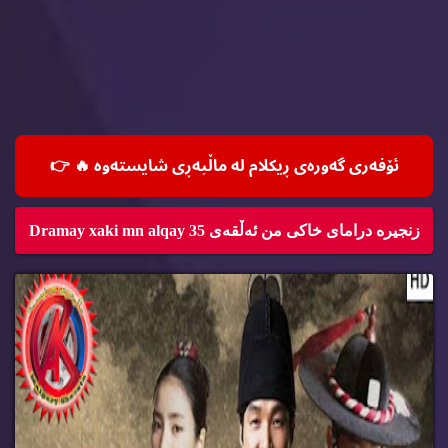
ئۆفه‌ری گه‌وره‌ی ڕیكلام له‌ ماڵپه‌ڕی شایسته‌وه‌ 🔥
👉
زنجیره‌ درامای خاكی من ئه‌ڵقه‌ی 35 Dramay xaki mn alqay