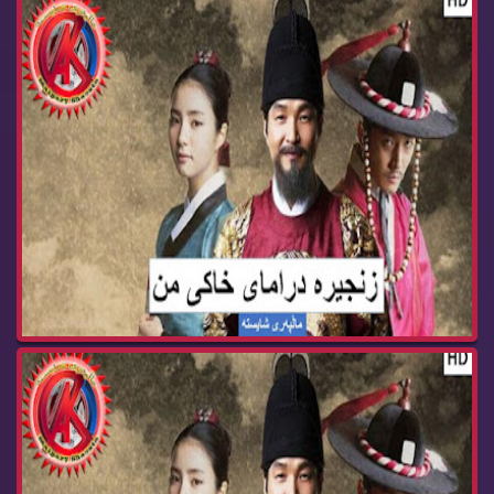
زنجیره‌ درامای خاكی من ئه‌ڵقه‌ی 29 Dramay xaki ...