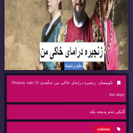
ناونیشان :
زنجیره‌ درامای خاكی من ئه‌ڵقه‌ی 35 Dramay xaki
mn alqay
ڵایكی ئه‌م په‌یجه‌ بكه‌
xakimn