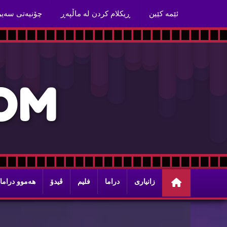
ئێمه‌ كێین
ڕیكلام كردن له‌ ماڵپه‌ڕ
چۆنیه‌تی سه‌ی
O
M
زانیاری
دراما
فلیم
ڤیدۆ
هه‌موو دراما