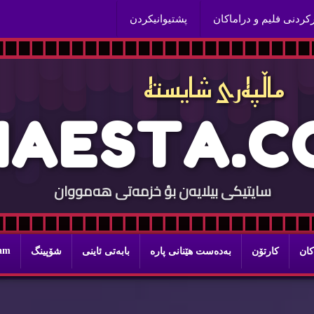
ركردنی فلیم و دراماكان
پشتیوانیكردن
ماڵپه‌ری شایسته‌
H
A
E
S
T
A
.
C
سایتيكی بيلایه‌ن بؤ خزمه‌تی هه‌مووان
ram
كان
كارتۆن
به‌ده‌ست هێنانی پاره‌
بابه‌تی ئاینی
شۆپینگ