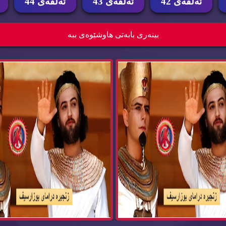
ئه‌ڵقه‌ی 42
ئه‌ڵقه‌ی 43
ئه‌ڵقه‌ی 44
 درامای یوزارسیف یوسف پێغەمبەر
زنجیرە درامای یوزارسیف یوسف پێغە
بینه‌ری بابه‌تی هاوشێوه‌ی ببه‌
کوردی ئەڵق...
کوردی ئەڵق...