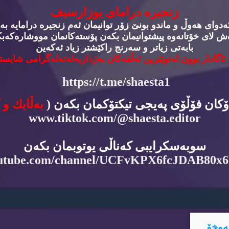
زنجیره‌ درامای یوزارسیف
وای هه‌وڵ و ماندو بونێ زۆر توانیمان ئه‌م زنجیره‌ درامایه‌ به‌
‌ش لای خۆتانه‌وه‌ پیشتوانیمان بكه‌ن پۆسته‌كانمان مووشاره‌كه‌بكه
بابه‌تی زیاتر و سه‌رنج راكێشتر زیاد ئه‌كه‌ین
 ئاگادار بوون له‌نوێترین ئه‌ڵقه‌كان به‌ژداربه‌له‌ته‌له‌گرامی شایسته
https://t.me/shaesta1
دۆكان فۆڵۆی په‌یجی تیكتۆكمان بكه‌ن (
به‌ڵایك و 
www.tiktok.com/@shaesta.editor
سوبه‌سكرایبی كه‌ناڵی یوتوبمان بكه‌ن
utube.com/channel/UCFvKPX6fcJDAB80x
ه‌وخۆ