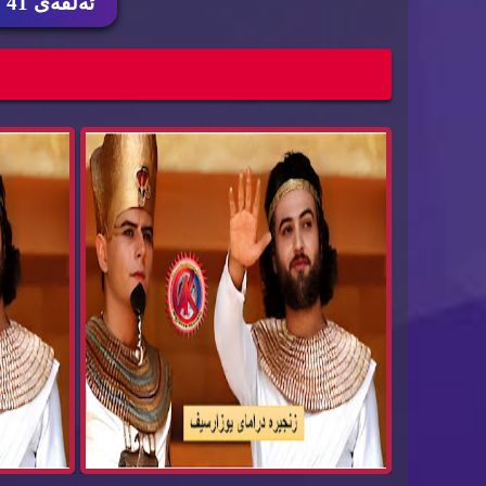
ئه‌ڵقه‌ی 41
زنجیرە درامای یوزارسیف یوسف پێغەمبەر
زنجیرە
کوردی ئەڵق...