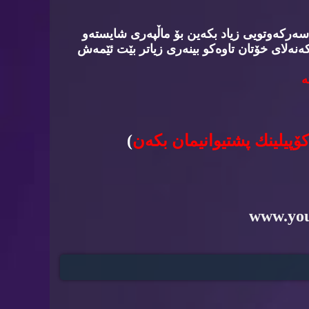
سه‌ركه‌وتویی زیاد بكه‌ین بۆ ماڵپه‌ری شایسته‌و
‌نه‌لای خۆتان تاوه‌كو بینه‌ری زیاتر بێت ئێمه‌ش
‌
كۆپیلینك پشتیوانیمان بكه‌ن
)
www.yo