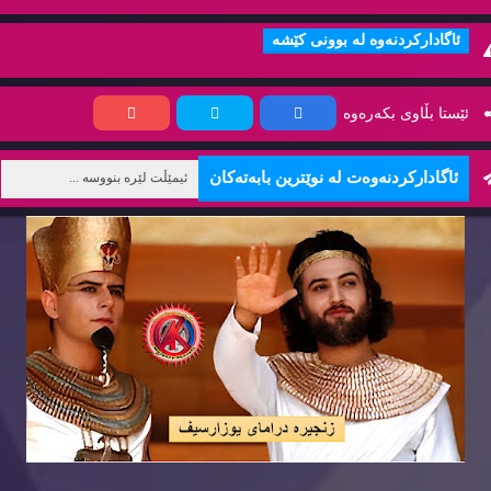
ئاگاداركردنه‌وه‌ له‌ بوونی كێشه‌
ئێستا بڵاوی بكه‌ره‌وه‌
ئاگاداركردنه‌وه‌ت له‌ نوێترین بابه‌ته‌كان