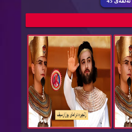
ئه‌ڵقه‌ی 45
مبەر
زنجیرە درامای یوزارسیف یوسف پێغەمبەر
کوردی ئەڵق...