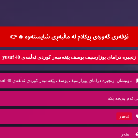
ئۆفه‌ری گه‌وره‌ی ڕیكلام له‌ ماڵپه‌ڕی شایسته‌وه‌ 🔥
👉
زنجیرە درامای یوزارسیف یوسف پێغەمبەر کوردی ئەڵقەی 40 yusuf
ناونیشان :
زنجیرە درامای یوزارسیف یوسف پێغەمبەر کوردی ئەڵقەی 40 yusuf
ی ئه‌م په‌یجه‌ بكه‌
yusuf
بینه‌ر