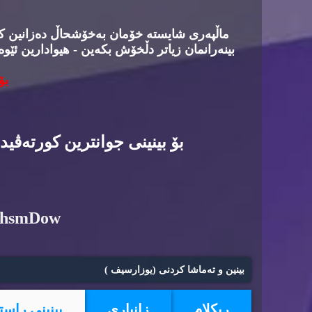
ماڵپه‌ری شایسته‌ خۆمان به‌خۆشحاڵ ده‌زانین كه‌د
بینه‌رانمان زیاتر دڵخۆش بكه‌ین - هیوادارین ئێوه
بۆ
بۆ بینینی جوانترین كورته‌ڤی
6hsmDow
بینین و ته‌ماشا كردنی (یوزارسیف )
ریكلام
زانیاری
بینینی راست