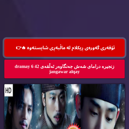
ئۆفه‌ری گه‌وره‌ی ڕیكلام له‌ ماڵپه‌ڕی شایسته‌وه‌ 🔥
👉
زنجیره‌ درامای شه‌ش جه‌نگاوه‌ر ئه‌ڵقه‌ی 42 dramay 6
jangawar alqay