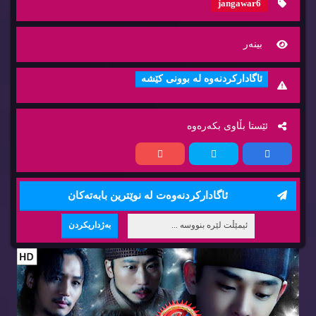
jangawar6
بینه‌ر
ئاگاداركردنه‌وه‌ له‌ بوونی كێشه‌
ئێستا بڵاوی بكه‌ره‌وه‌
ئاگاداركردنه‌وه‌ت له‌ نوێترین بابه‌ته‌كان