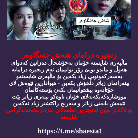
زنجیره‌ درامای شه‌ش جه‌نگاوه‌ر
ماڵپه‌ری شایسته‌ خۆمان به‌خۆشحاڵ ده‌زانین كه‌دوای
هه‌وڵ و ماندو بونێ زۆر توانیمان ئه‌م زنجیره‌ درامایه‌
به‌سه‌ركه‌وتویی زیاد بكه‌ین بۆ ماڵپه‌ری شایسته‌و
بینه‌رانمان زیاتر دڵخۆش بكه‌ین - هیوادارین ئێوه‌ش لای
خۆتانه‌وه‌ پیشتوانیمان بكه‌ن پۆسته‌كانمان
مووشاره‌كه‌بكه‌نه‌لای خۆتان تاوه‌كو بینه‌ری زیاتر بێت
ئێمه‌ش بابه‌تی زیاتر و سه‌رنج راكێشتر زیاد ئه‌كه‌ین
بۆ ئاگادار بوون له‌نوێترین ئه‌ڵقه‌كان به‌ژداربه‌له‌ته‌له‌گرامی
شایسته‌
https://t.me/shaesta1