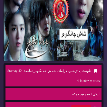
ناونیشان :
زنجیره‌ درامای شه‌ش جه‌نگاوه‌ر ئه‌ڵقه‌ی 42 dramay
6 jangawar alqay
ڵایكی ئه‌م په‌یجه‌ بكه‌