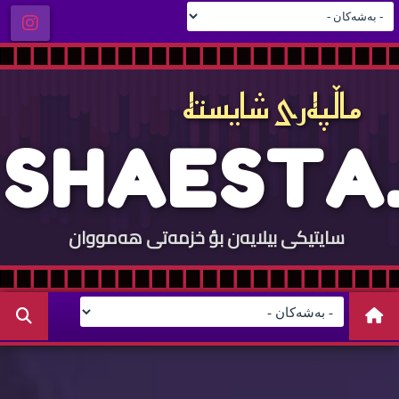
ماڵپه‌ری شایسته‌
S
H
A
E
S
T
A
.
سایتيكی بيلایه‌ن بؤ خزمه‌تی هه‌مووان
C
O
M