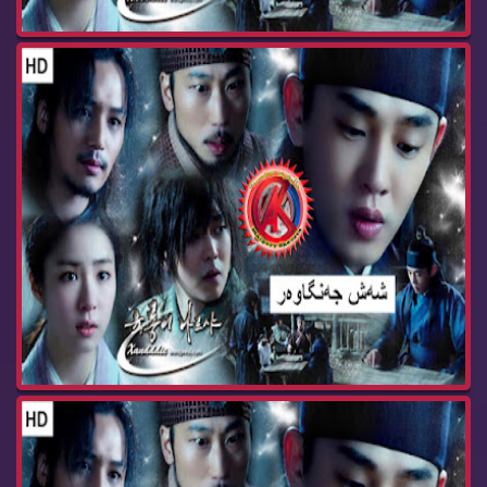
زنجیره‌ درامای شه‌ش جه‌نگاوه‌ر ئه‌ڵقه‌ی 83 dram...