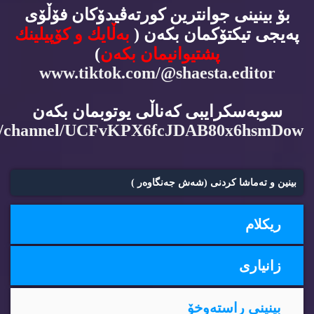
بۆ بینینی جوانترین كورته‌ڤیدۆكان فۆڵۆی
په‌یجی تیكتۆكمان بكه‌ن (
به‌ڵایك و كۆپیلینك
پشتیوانیمان بكه‌ن
)
www.tiktok.com/@shaesta.editor
سوبه‌سكرایبی كه‌ناڵی یوتوبمان بكه‌ن
m/channel/UCFvKPX6fcJDAB80x6hsmDow
بینین و ته‌ماشا كردنی (شه‌ش جه‌نگاوه‌ر )
ریكلام
زانیاری
بینینی راسته‌وخۆ