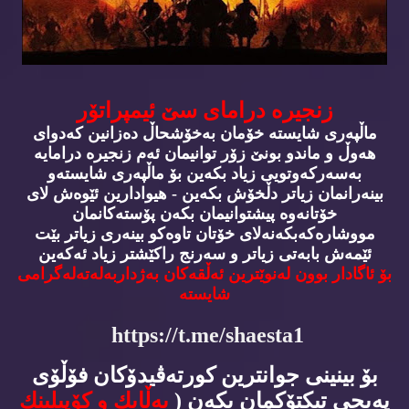
زنجیره‌ درامای سێ ئیمپراتۆر
ماڵپه‌ری شایسته‌ خۆمان به‌خۆشحاڵ ده‌زانین كه‌دوای
هه‌وڵ و ماندو بونێ زۆر توانیمان ئه‌م زنجیره‌ درامایه‌
به‌سه‌ركه‌وتویی زیاد بكه‌ین بۆ ماڵپه‌ری شایسته‌و
بینه‌رانمان زیاتر دڵخۆش بكه‌ین - هیوادارین ئێوه‌ش لای
خۆتانه‌وه‌ پیشتوانیمان بكه‌ن پۆسته‌كانمان
مووشاره‌كه‌بكه‌نه‌لای خۆتان تاوه‌كو بینه‌ری زیاتر بێت
ئێمه‌ش بابه‌تی زیاتر و سه‌رنج راكێشتر زیاد ئه‌كه‌ین
بۆ ئاگادار بوون له‌نوێترین ئه‌ڵقه‌كان به‌ژداربه‌له‌ته‌له‌گرامی
شایسته‌
https://t.me/shaesta1
بۆ بینینی جوانترین كورته‌ڤیدۆكان فۆڵۆی
په‌یجی تیكتۆكمان بكه‌ن (
به‌ڵایك و كۆپیلینك