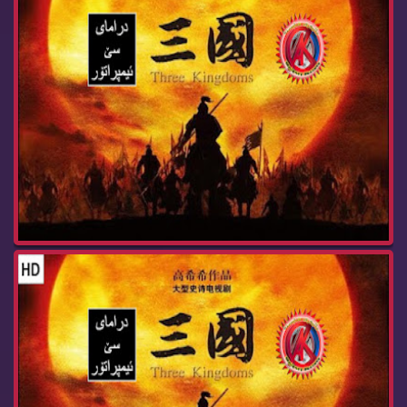
درامای سێ ئیمپراتۆر ئه‌ڵقه‌ی 92