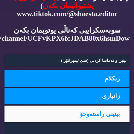
پشتیوانیمان بكه‌ن
)
www.tiktok.com/@shaesta.editor
سوبه‌سكرایبی كه‌ناڵی یوتوبمان بكه‌ن
m/channel/UCFvKPX6fcJDAB80x6hsmDow
بینین و ته‌ماشا كردنی (سێ ئیمپراتۆر )
ریكلام
زانیاری
بینینی راسته‌وخۆ