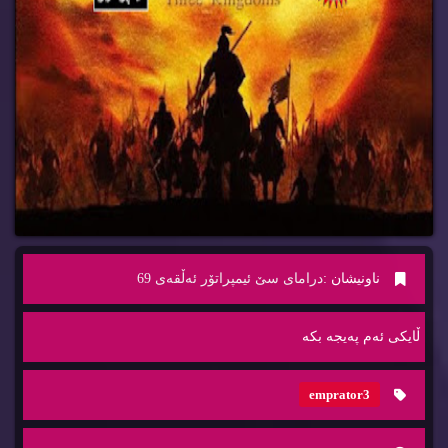
ناونیشان :
درامای سێ ئیمپراتۆر ئه‌ڵقه‌ی 69
ڵایكی ئه‌م په‌یجه‌ بكه‌
emprator3