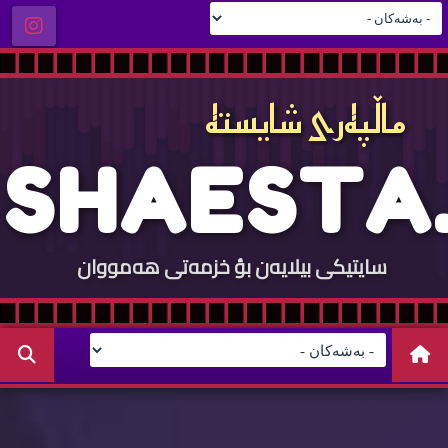
ماڵپه‌ری شایسته‌
S
H
A
E
S
T
A
.
سایتيكی بيلایه‌ن بؤ خزمه‌تی هه‌مووان
C
O
M