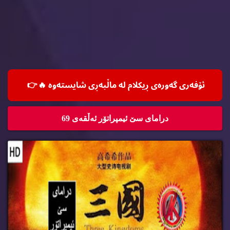
ئۆفه‌ری گه‌وره‌ی ڕیكلام له‌ ماڵپه‌ڕی شایسته‌وه‌ 🔥
👉
درامای سێ ئیمپراتۆر ئه‌ڵقه‌ی 69