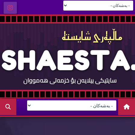
ماڵپه‌ری شایسته‌
S
H
A
E
S
T
A
.
سایتيكی بيلایه‌ن بؤ خزمه‌تی هه‌مووان
C
O
M