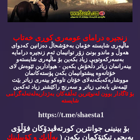
زنجیره‌ درامای عومه‌ری كوڕی خه‌تاب
ماڵپه‌ری شایسته‌ خۆمان به‌خۆشحاڵ ده‌زانین كه‌دوای
هه‌وڵ و ماندو بونێ زۆر توانیمان ئه‌م زنجیره‌ درامایه‌
به‌سه‌ركه‌وتویی زیاد بكه‌ین بۆ ماڵپه‌ری شایسته‌و
بینه‌رانمان زیاتر دڵخۆش بكه‌ین - هیوادارین ئێوه‌ش لای
خۆتانه‌وه‌ پیشتوانیمان بكه‌ن پۆسته‌كانمان
مووشاره‌كه‌بكه‌نه‌لای خۆتان تاوه‌كو بینه‌ری زیاتر بێت
ئێمه‌ش بابه‌تی زیاتر و سه‌رنج راكێشتر زیاد ئه‌كه‌ین
بۆ ئاگادار بوون له‌نوێترین ئه‌ڵقه‌كان به‌ژداربه‌له‌ته‌له‌گرامی
شایسته‌
https://t.me/shaesta1
بۆ بینینی جوانترین كورته‌ڤیدۆكان فۆڵۆی
په‌یجی تیكتۆكمان بكه‌ن (
به‌ڵایك و كۆپیلینك