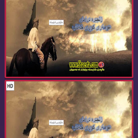
عومه ری كوری خه تاب ئه‌ڵقه‌ی 22