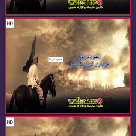
عومه ری كوری خه تاب ئه‌ڵقه‌ی 23