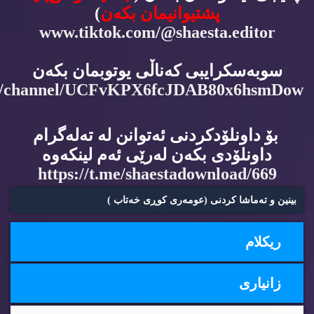
پشتیوانیمان بكه‌ن
)
www.tiktok.com/@shaesta.editor
سوبه‌سكرایبی كه‌ناڵی یوتوبمان بكه‌ن
m/channel/UCFvKPX6fcJDAB80x6hsmDow
بۆ داونلۆدكردنی ئه‌توانن له‌ ته‌له‌گرام
داونلۆدی بكه‌ن له‌رێی ئه‌م لینكه‌وه‌
https://t.me/shaestadownload/669
بینین و ته‌ماشا كردنی (عومه‌ری كوڕی خه‌تاب )
ریكلام
زانیاری