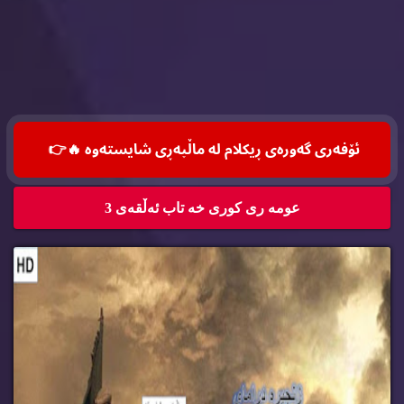
ئۆفه‌ری گه‌وره‌ی ڕیكلام له‌ ماڵپه‌ڕی شایسته‌وه‌ 🔥
👉
عومه ری كوری خه تاب ئه‌ڵقه‌ی 3