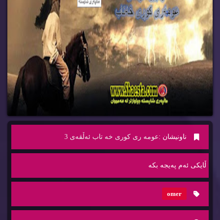
ناونیشان :
عومه ری كوری خه تاب ئه‌ڵقه‌ی 3
ڵایكی ئه‌م په‌یجه‌ بكه‌
omer