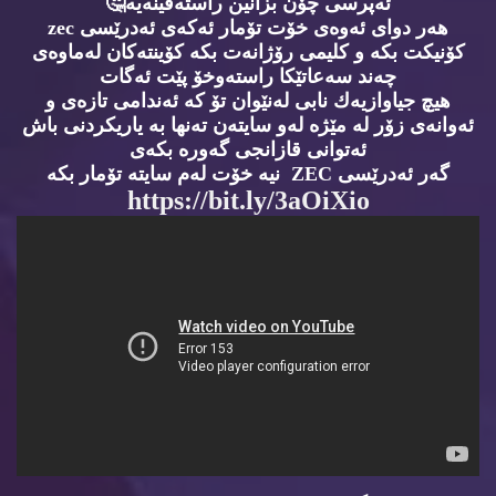
ئه‌پرسی چۆن بزانین راسته‌قینه‌یه‌🤔
هه‌ر دوای ئه‌وه‌ی خۆت تۆمار ئه‌كه‌ی ئه‌درێسی zec
كۆنیكت بكه‌ و كلیمی رۆژانه‌ت بكه‌ كۆینته‌كان له‌ماوه‌ی
چه‌ند سه‌عاتێكا راسته‌وخۆ پێت ئه‌گات
هیچ جیاوازیه‌ك نابی له‌نێوان تۆ كه‌ ئه‌ندامی تازه‌ی و
ئه‌وانه‌ی زۆر له‌ مێژه‌ له‌و سایته‌ن ته‌نها به‌ یاریكردنی باش
ئه‌توانی قازانجی گه‌وره‌ بكه‌ی
گه‌ر ئه‌درێسی ZEC نیه‌ خۆت له‌م سایته‌ تۆمار بكه‌
https://bit.ly/3aOiXio