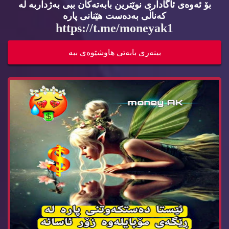
بۆ ئه‌وه‌ی ئاگاداری نوێترین بابه‌ته‌كان ببی به‌ژداربه‌ له‌
كه‌ناڵی به‌ده‌ست هێنانی پاره‌
https://t.me/moneyak1
⭐️ ئێستا دەستکەوتنی پارە لە ڕێگەی مۆبایلەوە زۆر...
بینه‌ری بابه‌تی هاوشێوه‌ی ببه‌
ده‌ته‌وێت له‌ ڕێگای مۆبایله‌كه‌ته‌وه‌ پاره‌ به‌...