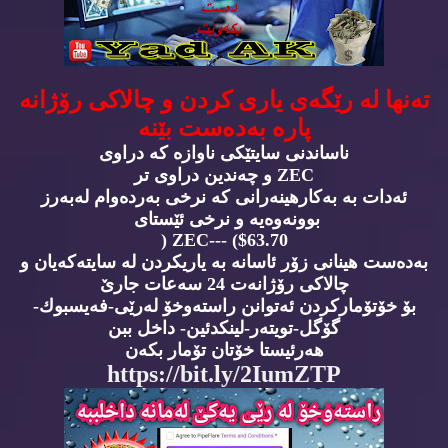
ته‌نها له‌ رێگه‌ی یاری كردن و چالاكی رۆژانه‌
پاره‌ به‌ده‌ست بێنه‌
ناساندنی سایتێكی ناوازه‌ كه‌ دراوی
ZEC و چه‌ندین دراوی تر
ئه‌دات به‌ به‌كارهینه‌رانی كه‌ نرخی به‌رده‌وام له‌به‌رز
بوونه‌وه‌یه‌ و نرخی ئێستای
$63.70) ---ZEC (
به‌ده‌ست هینانی زۆر ئاسانه‌ به‌ یاریكردن له‌ سایته‌كه‌یان و
چالاكی رۆژانه‌ت 24 سه‌عات جارێ
بۆ خۆتۆماركردن ئه‌توانن راسته‌وخۆ له‌رێی-فه‌یسبوك-
گۆگل-تویته‌ر-لینكدئین- داخل ببن
هه‌رئیستا خۆتان تۆمار بكه‌ن
https://bit.ly/2IumZTP