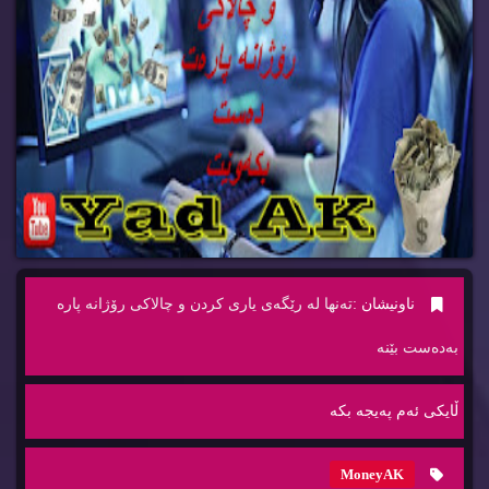
ناونیشان :
ته‌نها له‌ رێگه‌ی یاری كردن و چالاكی رۆژانه‌ پاره‌
به‌ده‌ست بێنه‌
ڵایكی ئه‌م په‌یجه‌ بكه‌
MoneyAK