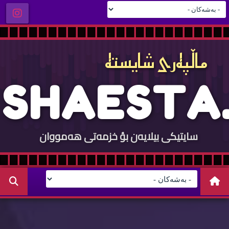
ماڵپه‌ری شایسته‌
S
H
A
E
S
T
A
.
سایتيكی بيلایه‌ن بؤ خزمه‌تی هه‌مووان
C
O
M