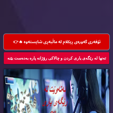
ئۆفه‌ری گه‌وره‌ی ڕیكلام له‌ ماڵپه‌ڕی شایسته‌وه‌ 🔥
👉
ته‌نها له‌ رێگه‌ی یاری كردن و چالاكی رۆژانه‌ پاره‌ به‌ده‌ست بێنه‌