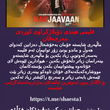
فلیمی هیندی دۆبلاژكراوی كوردی
مه‌رجه‌ڤان
ماڵپه‌ری شایسته‌ خۆمان به‌خۆشحاڵ ده‌زانین كه‌دوای
هه‌وڵ و ماندو بونێ زۆر توانیمان ئه‌م فلیمه‌
به‌سه‌ركه‌وتویی زیاد بكه‌ین بۆ ماڵپه‌ری شایسته‌و
بینه‌رانمان زیاتر دڵخۆش بكه‌ین - هیوادارین ئێوه‌ش لای
خۆتانه‌وه‌ پیشتوانیمان بكه‌ن پۆسته‌كانمان
مووشاره‌كه‌بكه‌نه‌لای خۆتان تاوه‌كو بینه‌ری زیاتر بێت
ئێمه‌ش بابه‌تی زیاتر و سه‌رنج راكێشتر زیاد ئه‌كه‌ین
بۆ ئاگادار بوون له‌نوێترین ئه‌ڵقه‌كان به‌ژداربه‌له‌ته‌له‌گرامی
شایسته‌
https://t.me/shaesta1
بۆ بینینی جوانترین كورته‌ڤیدۆكان فۆڵۆی