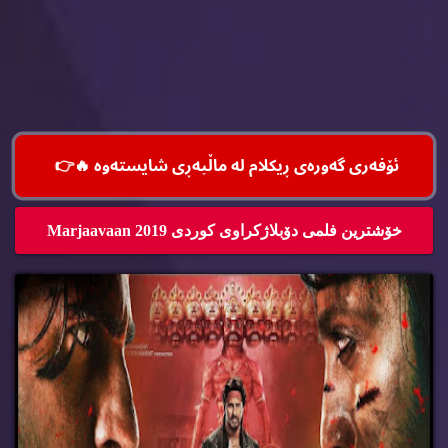
ئۆفه‌ری گه‌وره‌ی ڕیكلام له‌ ماڵپه‌ڕی شایسته‌وه‌ 🔥
👉
خۆشترین فلمی دۆبلاژكراوی كوردی Marjaavaan 2019