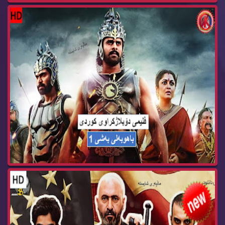
فلیمی فارسی دۆبلاژی كوردی گشت ارشاد به‌شی 3 fil...