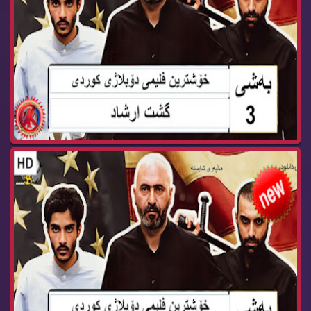
فلیمی فارسی دۆبلاژی كوردی گشت ارشاد به‌شی 2 fil...