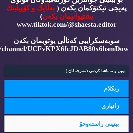
په‌یجی تیكتۆكمان بكه‌ن (
به‌ڵایك و كۆپیلینك
پشتیوانیمان بكه‌ن
)
www.tiktok.com/@shaesta.editor
سوبه‌سكرایبی كه‌ناڵی یوتوبمان بكه‌ن
m/channel/UCFvKPX6fcJDAB80x6hsmDow
بینین و ته‌ماشا كردنی (مه‌رجه‌ڤان )
ریكلام
زانیاری
بینینی راسته‌وخۆ