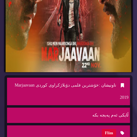
ناونیشان :
خۆشترین فلمی دۆبلاژكراوی كوردی Marjaavaan
2019
ڵایكی ئه‌م په‌یجه‌ بكه‌
Flim