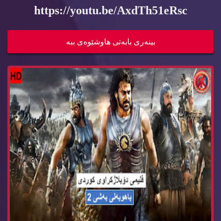
https://youtu.be/AxdTh51eRsc
فلیمی دۆبلاژكراوی كوردی باهوبه‌لی به‌شی 2 bahub...
بینه‌ری بابه‌تی هاوشێوه‌ی ببه‌
فلیمی دۆبلاژكراوی كوردی باهوبه‌لی به‌شی 1 bahub...