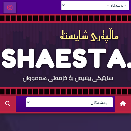
ماڵپه‌ری شایسته‌
S
H
A
E
S
T
A
.
سایتيكی بيلایه‌ن بؤ خزمه‌تی هه‌مووان
C
O
M