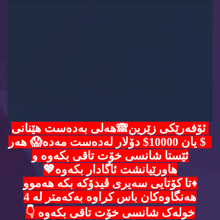
ئۆفەرێکی زێرین🙈هەلی بەدەست هێنانی
5$ یان 10000$ دۆلار لەدەست مەدە😱 هەر
ئێستا شانسی خۆت تاقی بکەوە و
هاورێیانشت ئاگادار بکەوە💖
♦️تا کۆتایی سەیری ڤیدۆکە بکە هەموو
هەنگاوەکان باس کراوە بەکەمتر لە 4
خولەک شانسی خۆت تاقی بکەوە 👇