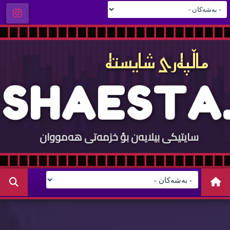
ماڵپه‌ری شایسته‌
S
H
A
E
S
T
A
.
سایتيكی بيلایه‌ن بؤ خزمه‌تی هه‌مووان
C
O
M