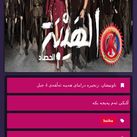
ناونیشان :
زنجیره‌ درامای هه‌یبه‌ ئه‌ڵقه‌ی 4 جبل
ڵایكی ئه‌م په‌یجه‌ بكه‌
haiba