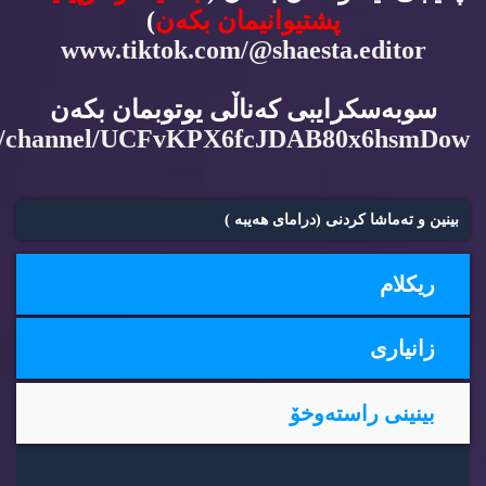
پشتیوانیمان بكه‌ن
)
www.tiktok.com/@shaesta.editor
سوبه‌سكرایبی كه‌ناڵی یوتوبمان بكه‌ن
m/channel/UCFvKPX6fcJDAB80x6hsmDow
بینین و ته‌ماشا كردنی (درامای هه‌یبه‌ )
ریكلام
زانیاری
بینینی راسته‌وخۆ