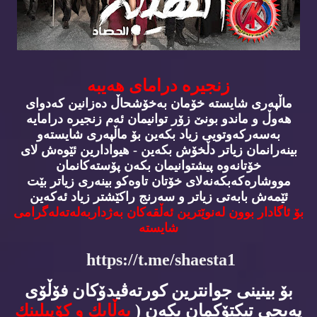
زنجیره‌ درامای هه‌یبه‌
ماڵپه‌ری شایسته‌ خۆمان به‌خۆشحاڵ ده‌زانین كه‌دوای
هه‌وڵ و ماندو بونێ زۆر توانیمان ئه‌م زنجیره‌ درامایه‌
به‌سه‌ركه‌وتویی زیاد بكه‌ین بۆ ماڵپه‌ری شایسته‌و
بینه‌رانمان زیاتر دڵخۆش بكه‌ین - هیوادارین ئێوه‌ش لای
خۆتانه‌وه‌ پیشتوانیمان بكه‌ن پۆسته‌كانمان
مووشاره‌كه‌بكه‌نه‌لای خۆتان تاوه‌كو بینه‌ری زیاتر بێت
ئێمه‌ش بابه‌تی زیاتر و سه‌رنج راكێشتر زیاد ئه‌كه‌ین
بۆ ئاگادار بوون له‌نوێترین ئه‌ڵقه‌كان به‌ژداربه‌له‌ته‌له‌گرامی
شایسته‌
https://t.me/shaesta1
بۆ بینینی جوانترین كورته‌ڤیدۆكان فۆڵۆی
په‌یجی تیكتۆكمان بكه‌ن (
به‌ڵایك و كۆپیلینك