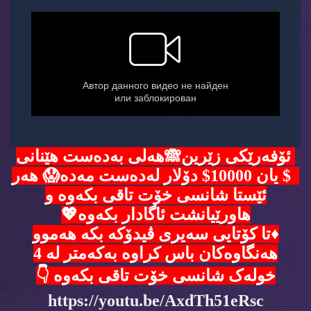
ئۆفەرێکی زێرین🙈هەلی بەدەست هێنانی
5$ یان 10000$ دۆلار لەدەست مەدە😱 هەر
ئێستا شانسی خۆت تاقی بکەوە و
هاورێیانشت ئاگادار بکەوە💖
♦️تا کۆتایی سەیری ڤیدۆکە بکە هەموو
هەنگاوەکان باس کراوە بەکەمتر لە 4
خولەک شانسی خۆت تاقی بکەوە 👇
https://youtu.be/AxdTh51eRsc