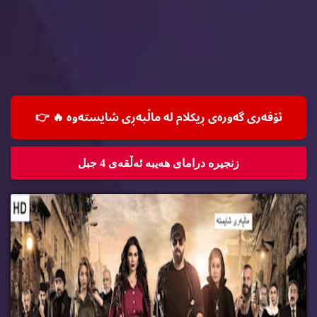
ئۆفه‌ری گه‌وره‌ی ڕیكلام له‌ ماڵپه‌ڕی شایسته‌وه‌ 🔥
👉
زنجیره‌ درامای هه‌یبه‌ ئه‌ڵقه‌ی 4 جبل