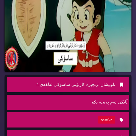
ناونیشان :
زنجیره‌ كارتۆنی ساسۆكی ئه‌ڵقه‌ی 4
ڵایكی ئه‌م په‌یجه‌ بكه‌
sasuke