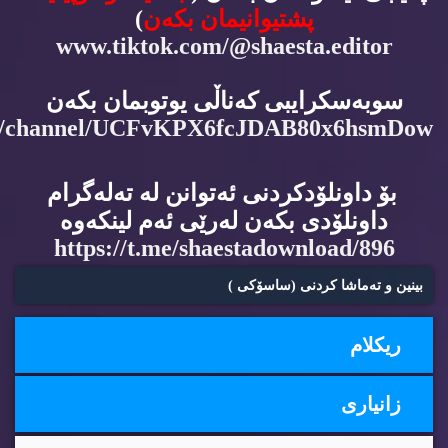
پشتیوانیمان بكه‌ن
)
www.tiktok.com/@shaesta.editor
سوبه‌سكرایبی كه‌ناڵی یوتوبمان بكه‌ن
m/channel/UCFvKPX6fcJDAB80x6hsmDow
بۆ داونلۆدكردنی ئه‌توانن له‌ ته‌له‌گرام
داونلۆدی بكه‌ن له‌رێی ئه‌م لینكه‌وه‌
https://t.me/shaestadownload/896
بینین و ته‌ماشا كردنی (ساسۆكی )
ریكلام
زانیاری