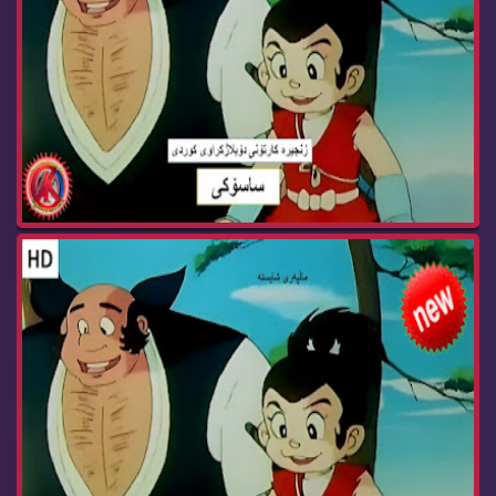
زنجیره‌ كارتۆنی ساسۆكی ئه‌ڵقه‌ی 16