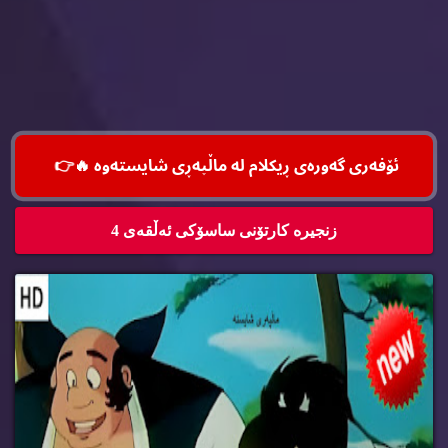
ئۆفه‌ری گه‌وره‌ی ڕیكلام له‌ ماڵپه‌ڕی شایسته‌وه‌ 🔥
👉
زنجیره‌ كارتۆنی ساسۆكی ئه‌ڵقه‌ی 4