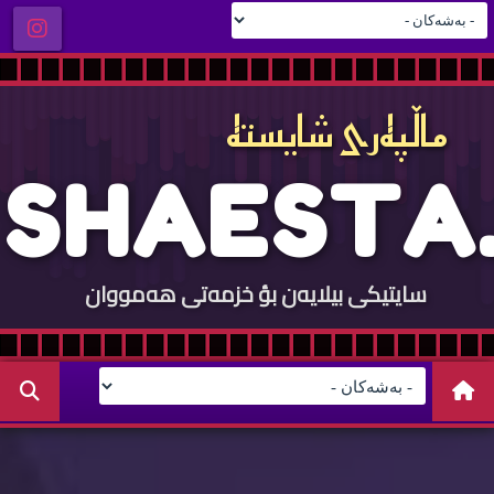
ماڵپه‌ری شایسته‌
S
H
A
E
S
T
A
.
سایتيكی بيلایه‌ن بؤ خزمه‌تی هه‌مووان
C
O
M