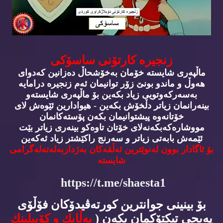
زنجیره‌ كارتۆنی ساسۆكی
ماڵپه‌ری شایسته‌ خۆمان به‌خۆشحاڵ ده‌زانین كه‌دوای
هه‌وڵ و ماندو بونێ زۆر توانیمان ئه‌م زنجیره‌ درامایه‌
به‌سه‌ركه‌وتویی زیاد بكه‌ین بۆ ماڵپه‌ری شایسته‌و
بینه‌رانمان زیاتر دڵخۆش بكه‌ین - هیوادارین ئێوه‌ش لای
خۆتانه‌وه‌ پیشتوانیمان بكه‌ن پۆسته‌كانمان
مووشاره‌كه‌بكه‌نه‌لای خۆتان تاوه‌كو بینه‌ری زیاتر بێت
ئێمه‌ش بابه‌تی زیاتر و سه‌رنج راكێشتر زیاد ئه‌كه‌ین
بۆ ئاگادار بوون له‌نوێترین ئه‌ڵقه‌كان به‌ژداربه‌له‌ته‌له‌گرامی
شایسته‌
https://t.me/shaesta1
بۆ بینینی جوانترین كورته‌ڤیدۆكان فۆڵۆی
په‌یجی تیكتۆكمان بكه‌ن (
به‌ڵایك و كۆپیلینك