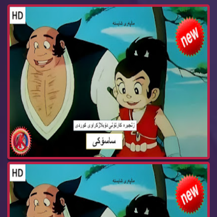
زنجیره‌ كارتۆنی ساسۆكی ئه‌ڵقه‌ی 17