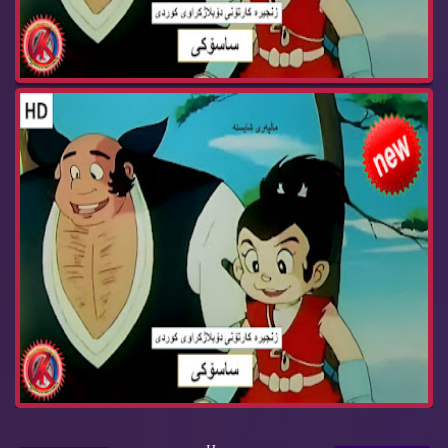
زنجیره‌ كارتۆنی ساسۆكی ئه‌ڵقه‌ی 15