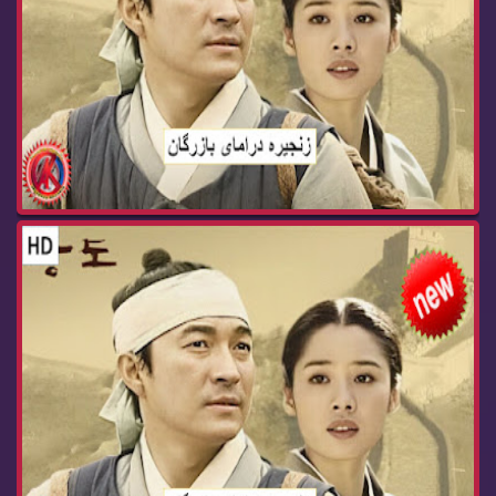
زنجیره‌ درامای بازرگان ئه‌ڵقه‌ی 62 dramay bazrg...