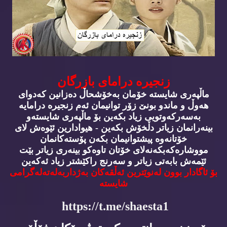
زنجیره‌ درامای بازرگان
ماڵپه‌ری شایسته‌ خۆمان به‌خۆشحاڵ ده‌زانین كه‌دوای
هه‌وڵ و ماندو بونێ زۆر توانیمان ئه‌م زنجیره‌ درامایه‌
به‌سه‌ركه‌وتویی زیاد بكه‌ین بۆ ماڵپه‌ری شایسته‌و
بینه‌رانمان زیاتر دڵخۆش بكه‌ین - هیوادارین ئێوه‌ش لای
خۆتانه‌وه‌ پیشتوانیمان بكه‌ن پۆسته‌كانمان
مووشاره‌كه‌بكه‌نه‌لای خۆتان تاوه‌كو بینه‌ری زیاتر بێت
ئێمه‌ش بابه‌تی زیاتر و سه‌رنج راكێشتر زیاد ئه‌كه‌ین
بۆ ئاگادار بوون له‌نوێترین ئه‌ڵقه‌كان به‌ژداربه‌له‌ته‌له‌گرامی
شایسته‌
https://t.me/shaesta1