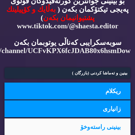
بۆ بینینی جوانترین كورته‌ڤیدۆكان فۆڵۆی
په‌یجی تیكتۆكمان بكه‌ن (
به‌ڵایك و كۆپیلینك
پشتیوانیمان بكه‌ن
)
www.tiktok.com/@shaesta.editor
سوبه‌سكرایبی كه‌ناڵی یوتوبمان بكه‌ن
m/channel/UCFvKPX6fcJDAB80x6hsmDow
بینین و ته‌ماشا كردنی (بازرگان )
ریكلام
زانیاری
بینینی راسته‌وخۆ