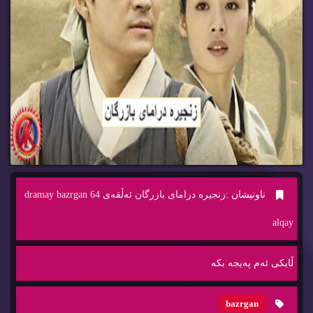
ناونیشان :
زنجیره‌ درامای بازرگان ئه‌ڵقه‌ی 64 dramay bazrgan
alqay
ڵایكی ئه‌م په‌یجه‌ بكه‌
bazrgan