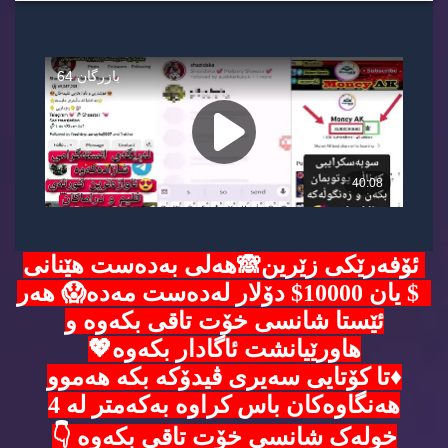
ئۆفەرێکی زێرین🙈هەلی بەدەست هێنانی
5$ یان 10000$ دۆلار لەدەست مەدە😱 هەر
ئێستا شانسی خۆت تاقی بکەوە و
هاورێیانشت ئاگادار بکەوە💖
♦️تا کۆتایی سەیری ڤیدۆکە بکە هەموو
هەنگاوەکان باس کراوە بەکەمتر لە 4
خولەک شانسی خۆت تاقی بکەوە 👇