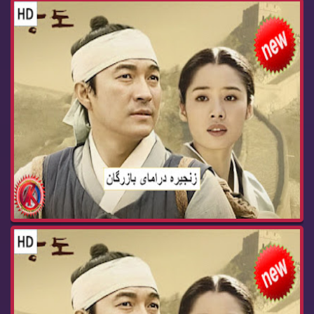
زنجیره‌ درامای بازرگان ئه‌ڵقه‌ی 63 dramay bazrg...