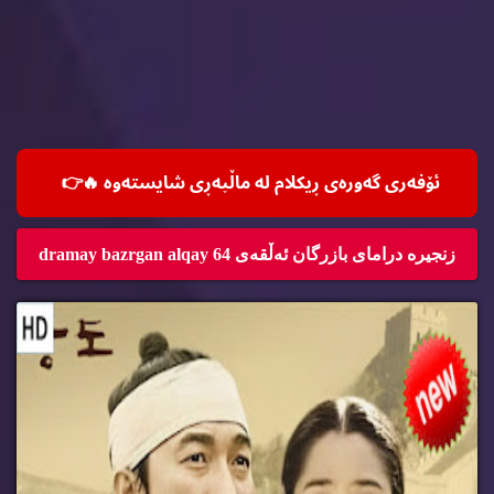
ئۆفه‌ری گه‌وره‌ی ڕیكلام له‌ ماڵپه‌ڕی شایسته‌وه‌ 🔥
👉
زنجیره‌ درامای بازرگان ئه‌ڵقه‌ی 64 dramay bazrgan alqay