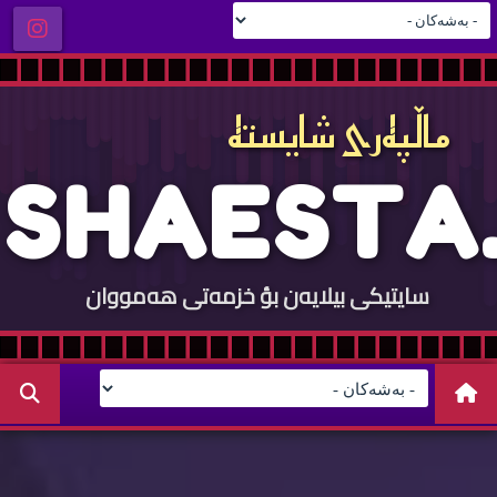
ماڵپه‌ری شایسته‌
S
H
A
E
S
T
A
.
سایتيكی بيلایه‌ن بؤ خزمه‌تی هه‌مووان
C
O
M