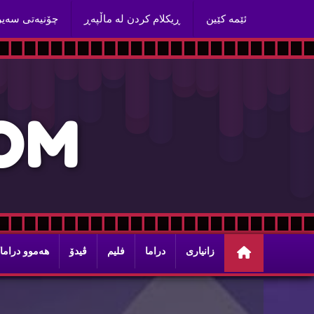
ئێمه‌ كێین
ڕیكلام كردن له‌ ماڵپه‌ڕ
چۆنیه‌تی سه‌ی
O
M
زانیاری
دراما
فلیم
ڤیدۆ
هه‌موو دراما