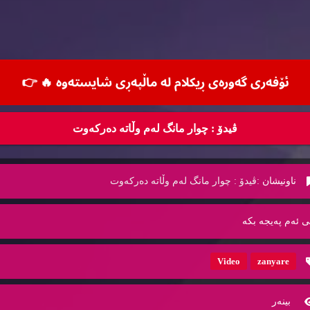
ئۆفه‌ری گه‌وره‌ی ڕیكلام له‌ ماڵپه‌ڕی شایسته‌وه‌ 🔥
👉
ڤیدۆ : چوار مانگ له‌م وڵاته‌ ده‌ركه‌وت
ناونیشان :
ڤیدۆ : چوار مانگ له‌م وڵاته‌ ده‌ركه‌وت
ی ئه‌م په‌یجه‌ بكه‌
Video
zanyare
بینه‌ر