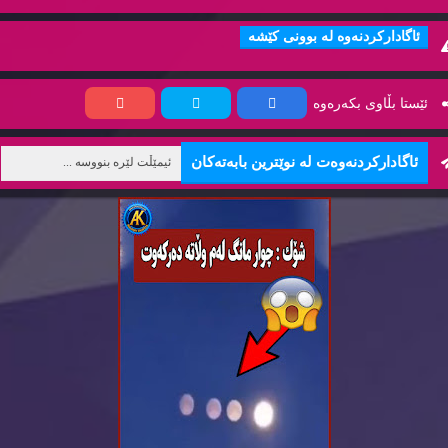
ئاگاداركردنه‌وه‌ له‌ بوونی كێشه‌
ئێستا بڵاوی بكه‌ره‌وه‌
ئاگاداركردنه‌وه‌ت له‌ نوێترین بابه‌ته‌كان