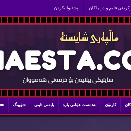
ركردنی فلیم و دراماكان
پشتیوانیكردن
ماڵپه‌ری شایسته‌
H
A
E
S
T
A
.
C
سایتيكی بيلایه‌ن بؤ خزمه‌تی هه‌مووان
ram
كان
كارتۆن
به‌ده‌ست هێنانی پاره‌
بابه‌تی ئاینی
شۆپینگ