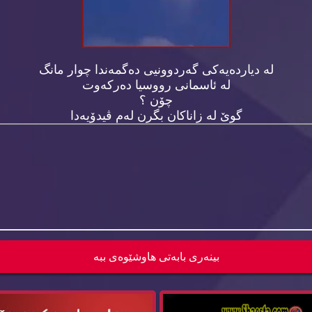
له‌ دیارده‌یه‌كی گه‌ردوونیی ده‌گمه‌ندا چوار مانگ
له‌ ئاسمانی رووسیا ده‌ركه‌وت
چۆن ؟
گوێ له‌ زاناكان بگرن له‌م ڤیدۆیه‌دا
ێکی گەورە جوڵێندرا بە ئاڕاستی عێراق
ڤیدۆ : عەلی مام بەکر بەهۆی سیناریۆی 
بینه‌ری بابه‌تی هاوشێوه‌ی ببه‌
دێ...
لەل...