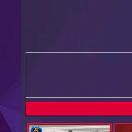
کچەکانی
ڤیدۆ : دیمەنەکە شۆک هێنەرە... دەیان فرۆکەی
ئێرا...