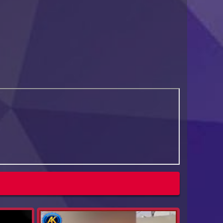
ڤیدۆ : ئەو کچەی سەیدسادق کە لەلایەن باوکییەوە
ڤیدۆ: هێز
...