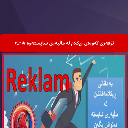
ئۆفه‌ری گه‌وره‌ی ڕیكلام له‌ ماڵپه‌ڕی شایسته‌وه‌ 🔥
👉