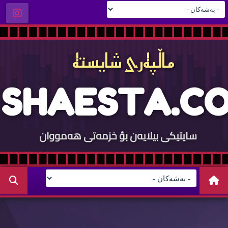
ماڵپه‌ری شایسته‌
S
H
A
E
S
T
A
.
C
O
سایتيكی بيلایه‌ن بؤ خزمه‌تی هه‌مووان
M