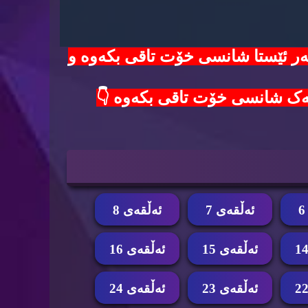
100$ دۆلار لەدەست مەدە😱 هەر ئێستا شانسی خۆت تاقی بکەوە و
ئه‌ڵقه‌ی 7
ئه‌ڵقه‌ی 8
ئه‌ڵقه‌ی 15
ئه‌ڵقه‌ی 16
ئه‌ڵقه‌ی 23
ئه‌ڵقه‌ی 24