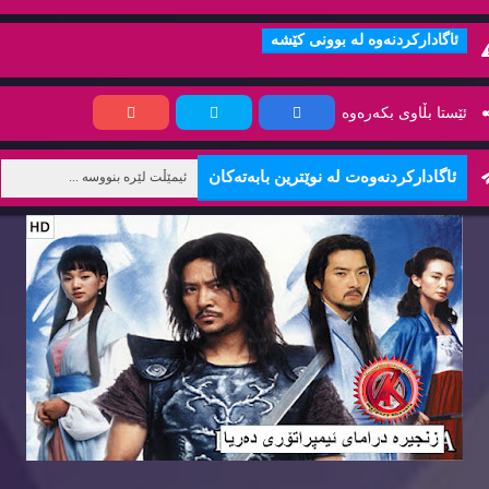
ئاگاداركردنه‌وه‌ له‌ بوونی كێشه‌
ئێستا بڵاوی بكه‌ره‌وه‌
ئاگاداركردنه‌وه‌ت له‌ نوێترین بابه‌ته‌كان