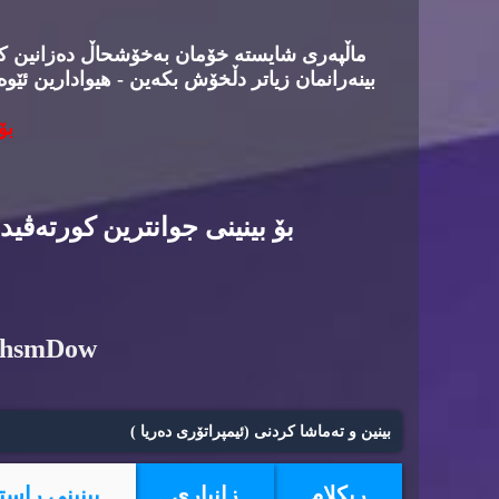
ماڵپه‌ری شایسته‌ خۆمان به‌خۆشحاڵ ده‌زانین كه‌د
بینه‌رانمان زیاتر دڵخۆش بكه‌ین - هیوادارین ئێوه
بۆ
بۆ بینینی جوانترین كورته‌ڤی
6hsmDow
بینین و ته‌ماشا كردنی (ئیمپراتۆری ده‌ریا )
ریكلام
زانیاری
بینینی راست