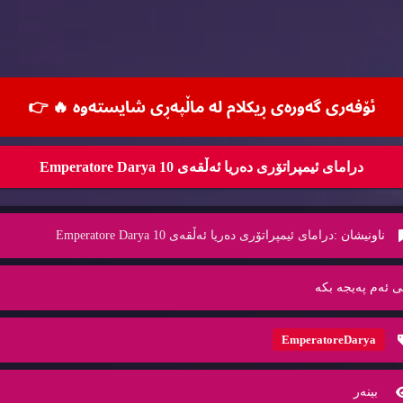
ئۆفه‌ری گه‌وره‌ی ڕیكلام له‌ ماڵپه‌ڕی شایسته‌وه‌ 🔥
👉
درامای ئیمپراتۆری ده‌ریا ئه‌ڵقه‌ی 10 Emperatore Darya
ناونیشان :
درامای ئیمپراتۆری ده‌ریا ئه‌ڵقه‌ی 10 Emperatore Darya
ی ئه‌م په‌یجه‌ بكه‌
EmperatoreDarya
بینه‌ر