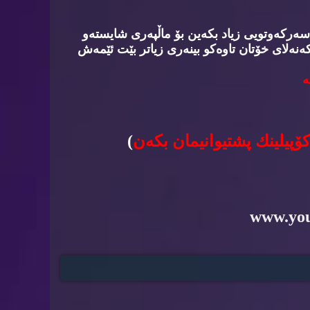
سه‌ركه‌وتویی زیاد بكه‌ین بۆ ماڵپه‌ری شایسته‌و
‌نه‌لای خۆتان تاوه‌كو بینه‌ری زیاتر بێت ئێمه‌ش
‌
كۆپیلینك پشتیوانیمان بكه‌ن
)
www.yo