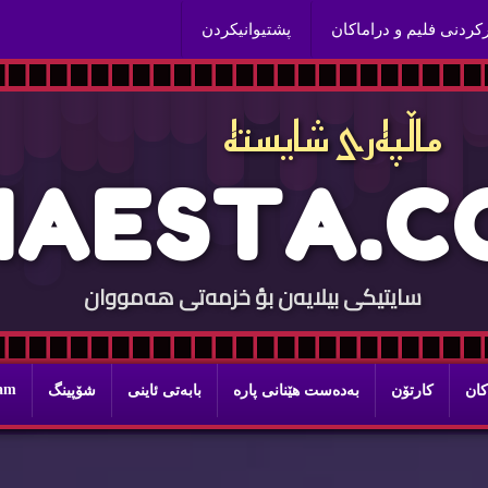
ركردنی فلیم و دراماكان
پشتیوانیكردن
ماڵپه‌ری شایسته‌
H
A
E
S
T
A
.
C
سایتيكی بيلایه‌ن بؤ خزمه‌تی هه‌مووان
ram
كان
كارتۆن
به‌ده‌ست هێنانی پاره‌
بابه‌تی ئاینی
شۆپینگ