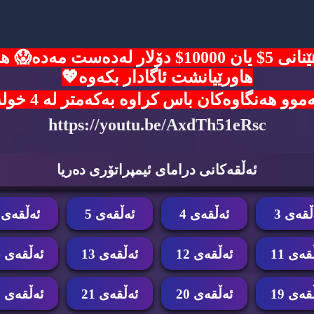
ئۆفەرێکی زێرین🙈هەلی بەدەست هێنانی 5$ یان 00
هاورێیانشت ئاگادار بکەوە💖
ن باس کراوە بەکەمتر لە 4 خولەک شانسی خۆت تاقی بکەوە 👇
https://youtu.be/AxdTh51eRsc
ئه‌ڵقه‌كانی درامای ئیمپراتۆری ده‌ریا
ڵقه‌ی 3
ئه‌ڵقه‌ی 4
ئه‌ڵقه‌ی 5
ئه‌ڵقه‌ی 6
قه‌ی 11
ئه‌ڵقه‌ی 12
ئه‌ڵقه‌ی 13
ئه‌ڵقه‌ی 14
قه‌ی 19
ئه‌ڵقه‌ی 20
ئه‌ڵقه‌ی 21
ئه‌ڵقه‌ی 22