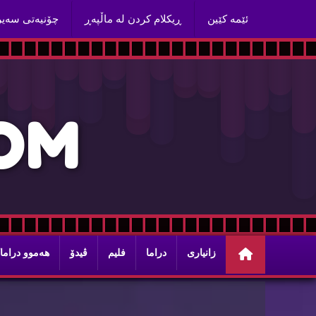
ئێمه‌ كێین
ڕیكلام كردن له‌ ماڵپه‌ڕ
چۆنیه‌تی سه‌ی
O
M
زانیاری
دراما
فلیم
ڤیدۆ
هه‌موو دراما