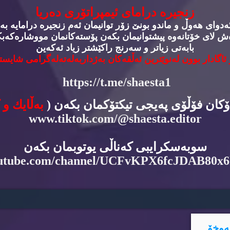
زنجیره‌ درامای ئیمپراتۆری ده‌ریا
وای هه‌وڵ و ماندو بونێ زۆر توانیمان ئه‌م زنجیره‌ درامایه‌ به‌
‌ش لای خۆتانه‌وه‌ پیشتوانیمان بكه‌ن پۆسته‌كانمان مووشاره‌كه‌بكه
بابه‌تی زیاتر و سه‌رنج راكێشتر زیاد ئه‌كه‌ین
 ئاگادار بوون له‌نوێترین ئه‌ڵقه‌كان به‌ژداربه‌له‌ته‌له‌گرامی شایسته
https://t.me/shaesta1
دۆكان فۆڵۆی په‌یجی تیكتۆكمان بكه‌ن (
به‌ڵایك و 
www.tiktok.com/@shaesta.editor
سوبه‌سكرایبی كه‌ناڵی یوتوبمان بكه‌ن
utube.com/channel/UCFvKPX6fcJDAB80x
ه‌وخۆ