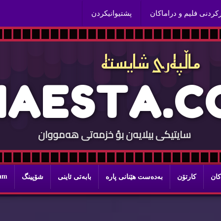
ركردنی فلیم و دراماكان
پشتیوانیكردن
ماڵپه‌ری شایسته‌
H
A
E
S
T
A
.
C
سایتيكی بيلایه‌ن بؤ خزمه‌تی هه‌مووان
ram
كان
كارتۆن
به‌ده‌ست هێنانی پاره‌
بابه‌تی ئاینی
شۆپینگ