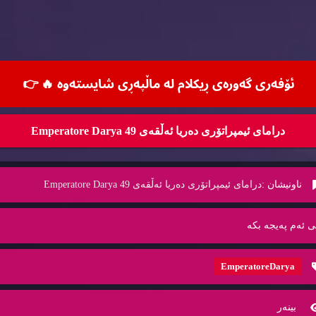
ئۆفه‌ری گه‌وره‌ی ڕیكلام له‌ ماڵپه‌ڕی شایسته‌وه‌ 🔥
👉
درامای ئیمپراتۆری ده‌ریا ئه‌ڵقه‌ی 49 Emperatore Darya
ناونیشان :
درامای ئیمپراتۆری ده‌ریا ئه‌ڵقه‌ی 49 Emperatore Darya
ی ئه‌م په‌یجه‌ بكه‌
EmperatoreDarya
بینه‌ر