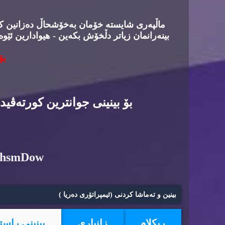
ماڵپه‌ری شایسته‌ خۆمان به‌خۆشحاڵ ده‌زانین كه‌د
بینه‌رانمان زیاتر دڵخۆش بكه‌ین - هیوادارین ئێوه
بۆ
بۆ بینینی جوانترین كورته‌ڤی
6hsmDow
بینین و ته‌ماشا كردنی (ئیمپراتۆری ده‌ریا )
ریكلام
زانیاری
بینینی راست