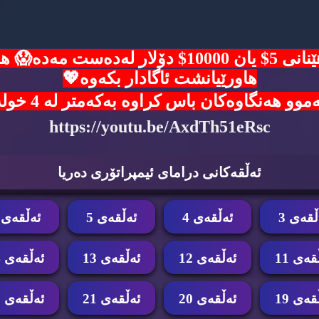
ئۆفەرێکی زێرین🙈هەلی بەدەست هێنانی 5$ یان 00
هاورێیانشت ئاگادار بکەوە💖
ن باس کراوە بەکەمتر لە 4 خولەک شانسی خۆت تاقی بکەوە 👇
https://youtu.be/AxdTh51eRsc
ئه‌ڵقه‌كانی درامای ئیمپراتۆری ده‌ریا
ڵقه‌ی 3
ئه‌ڵقه‌ی 4
ئه‌ڵقه‌ی 5
ئه‌ڵقه‌ی 6
قه‌ی 11
ئه‌ڵقه‌ی 12
ئه‌ڵقه‌ی 13
ئه‌ڵقه‌ی 14
قه‌ی 19
ئه‌ڵقه‌ی 20
ئه‌ڵقه‌ی 21
ئه‌ڵقه‌ی 22