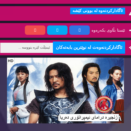
ئاگاداركردنه‌وه‌ له‌ بوونی كێشه‌
ئێستا بڵاوی بكه‌ره‌وه‌
ئاگاداركردنه‌وه‌ت له‌ نوێترین بابه‌ته‌كان