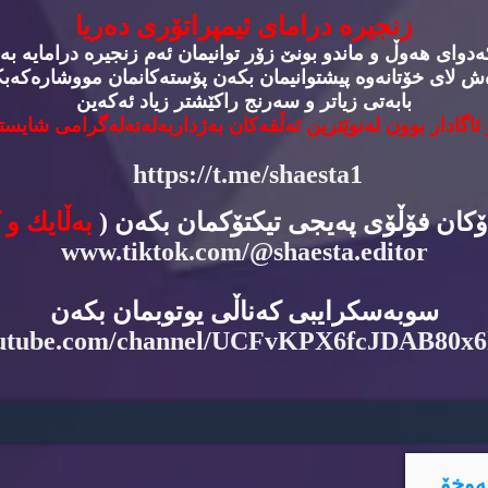
زنجیره‌ درامای ئیمپراتۆری ده‌ریا
وای هه‌وڵ و ماندو بونێ زۆر توانیمان ئه‌م زنجیره‌ درامایه‌ به‌
‌ش لای خۆتانه‌وه‌ پیشتوانیمان بكه‌ن پۆسته‌كانمان مووشاره‌كه‌بكه
بابه‌تی زیاتر و سه‌رنج راكێشتر زیاد ئه‌كه‌ین
 ئاگادار بوون له‌نوێترین ئه‌ڵقه‌كان به‌ژداربه‌له‌ته‌له‌گرامی شایسته
https://t.me/shaesta1
دۆكان فۆڵۆی په‌یجی تیكتۆكمان بكه‌ن (
به‌ڵایك و 
www.tiktok.com/@shaesta.editor
سوبه‌سكرایبی كه‌ناڵی یوتوبمان بكه‌ن
utube.com/channel/UCFvKPX6fcJDAB80x
ه‌وخۆ