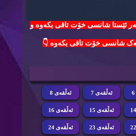
100$ دۆلار لەدەست مەدە😱 هەر ئێستا شانسی خۆت تاقی بکەوە و
ئه‌ڵقه‌ی 7
ئه‌ڵقه‌ی 8
ئه‌ڵقه‌ی 15
ئه‌ڵقه‌ی 16
ئه‌ڵقه‌ی 23
ئه‌ڵقه‌ی 24