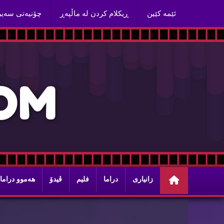
ئێمه‌ كێین
ڕیكلام كردن له‌ ماڵپه‌ڕ
چۆنیه‌تی سه‌ی
O
M
زانیاری
دراما
فلیم
ڤیدۆ
هه‌موو دراما