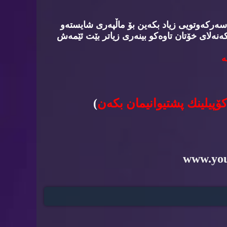
سه‌ركه‌وتویی زیاد بكه‌ین بۆ ماڵپه‌ری شایسته‌و
‌نه‌لای خۆتان تاوه‌كو بینه‌ری زیاتر بێت ئێمه‌ش
‌
كۆپیلینك پشتیوانیمان بكه‌ن
)
www.yo