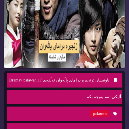
ناونیشان :
زنجیره‌ درامای پاڵه‌وان ئه‌ڵقه‌ی 17 Dramay palawan
ڵایكی ئه‌م په‌یجه‌ بكه‌
palawan