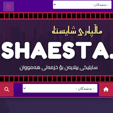
ماڵپه‌ری شایسته‌
S
H
A
E
S
T
A
.
سایتيكی بيلایه‌ن بؤ خزمه‌تی هه‌مووان
C
O
M