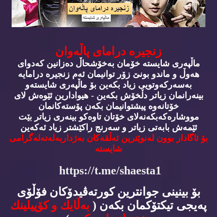
زنجیره‌ درامای پاڵه‌وان
ماڵپه‌ری شایسته‌ خۆمان به‌خۆشحاڵ ده‌زانین كه‌دوای
هه‌وڵ و ماندو بونێ زۆر توانیمان ئه‌م زنجیره‌ درامایه‌
به‌سه‌ركه‌وتویی زیاد بكه‌ین بۆ ماڵپه‌ری شایسته‌و
بینه‌رانمان زیاتر دڵخۆش بكه‌ین - هیوادارین ئێوه‌ش لای
خۆتانه‌وه‌ پیشتوانیمان بكه‌ن پۆسته‌كانمان
مووشاره‌كه‌بكه‌نه‌لای خۆتان تاوه‌كو بینه‌ری زیاتر بێت
ئێمه‌ش بابه‌تی زیاتر و سه‌رنج راكێشتر زیاد ئه‌كه‌ین
بۆ ئاگادار بوون له‌نوێترین ئه‌ڵقه‌كان به‌ژداربه‌له‌ته‌له‌گرامی
شایسته‌
https://t.me/shaesta1
بۆ بینینی جوانترین كورته‌ڤیدۆكان فۆڵۆی
په‌یجی تیكتۆكمان بكه‌ن (
به‌ڵایك و كۆپیلینك