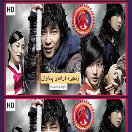
زنجیره‌ درامای پاڵه‌وان ئه‌ڵقه‌ی 34 Dramay pala...