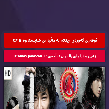
ئۆفه‌ری گه‌وره‌ی ڕیكلام له‌ ماڵپه‌ڕی شایسته‌وه‌ 🔥
👉
زنجیره‌ درامای پاڵه‌وان ئه‌ڵقه‌ی 17 Dramay palawan