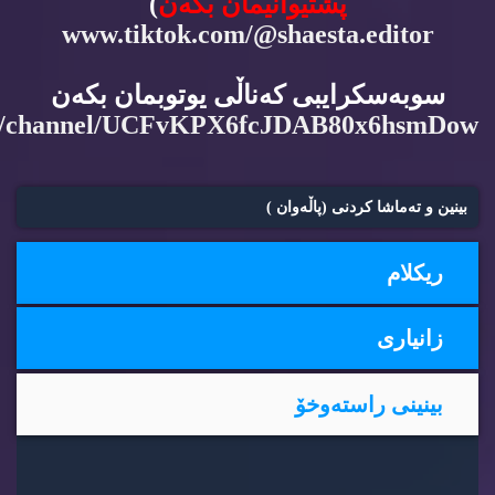
پشتیوانیمان بكه‌ن
)
www.tiktok.com/@shaesta.editor
سوبه‌سكرایبی كه‌ناڵی یوتوبمان بكه‌ن
m/channel/UCFvKPX6fcJDAB80x6hsmDow
بینین و ته‌ماشا كردنی (پاڵه‌وان )
ریكلام
زانیاری
بینینی راسته‌وخۆ