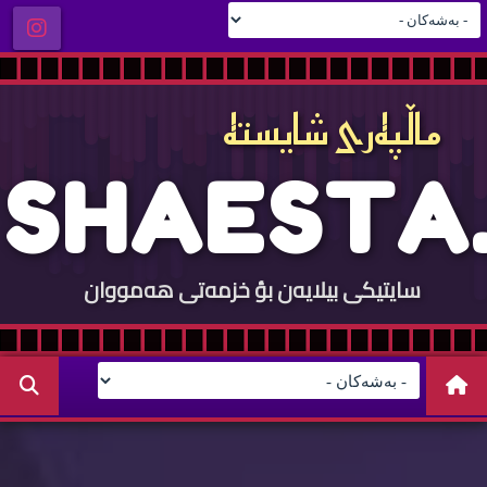
ماڵپه‌ری شایسته‌
S
H
A
E
S
T
A
.
سایتيكی بيلایه‌ن بؤ خزمه‌تی هه‌مووان
C
O
M