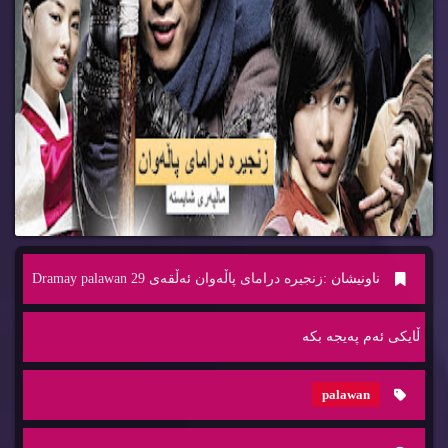
ناونیشان :
زنجیره‌ درامای پاڵه‌وان ئه‌ڵقه‌ی 29 Dramay palawan
ڵایكی ئه‌م په‌یجه‌ بكه‌
palawan