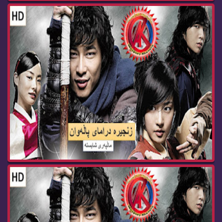
زنجیره‌ درامای پاڵه‌وان ئه‌ڵقه‌ی 35 Dramay pala...