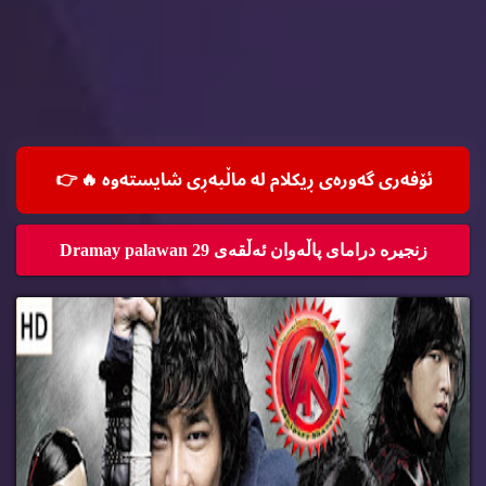
ئۆفه‌ری گه‌وره‌ی ڕیكلام له‌ ماڵپه‌ڕی شایسته‌وه‌ 🔥
👉
زنجیره‌ درامای پاڵه‌وان ئه‌ڵقه‌ی 29 Dramay palawan