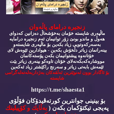
زنجیره‌ درامای پاڵه‌وان
ماڵپه‌ری شایسته‌ خۆمان به‌خۆشحاڵ ده‌زانین كه‌دوای
هه‌وڵ و ماندو بونێ زۆر توانیمان ئه‌م زنجیره‌ درامایه‌
به‌سه‌ركه‌وتویی زیاد بكه‌ین بۆ ماڵپه‌ری شایسته‌و
بینه‌رانمان زیاتر دڵخۆش بكه‌ین - هیوادارین ئێوه‌ش لای
خۆتانه‌وه‌ پیشتوانیمان بكه‌ن پۆسته‌كانمان
مووشاره‌كه‌بكه‌نه‌لای خۆتان تاوه‌كو بینه‌ری زیاتر بێت
ئێمه‌ش بابه‌تی زیاتر و سه‌رنج راكێشتر زیاد ئه‌كه‌ین
بۆ ئاگادار بوون له‌نوێترین ئه‌ڵقه‌كان به‌ژداربه‌له‌ته‌له‌گرامی
شایسته‌
https://t.me/shaesta1
بۆ بینینی جوانترین كورته‌ڤیدۆكان فۆڵۆی
په‌یجی تیكتۆكمان بكه‌ن (
به‌ڵایك و كۆپیلینك