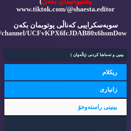
پشتیوانیمان بكه‌ن
)
www.tiktok.com/@shaesta.editor
سوبه‌سكرایبی كه‌ناڵی یوتوبمان بكه‌ن
m/channel/UCFvKPX6fcJDAB80x6hsmDow
بینین و ته‌ماشا كردنی (پاڵه‌وان )
ریكلام
زانیاری
بینینی راسته‌وخۆ