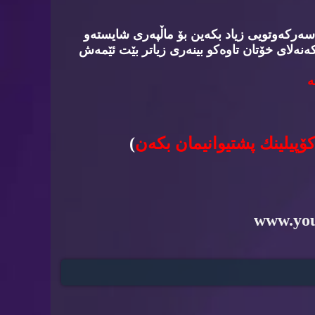
سه‌ركه‌وتویی زیاد بكه‌ین بۆ ماڵپه‌ری شایسته‌و
‌نه‌لای خۆتان تاوه‌كو بینه‌ری زیاتر بێت ئێمه‌ش
‌
كۆپیلینك پشتیوانیمان بكه‌ن
)
www.yo