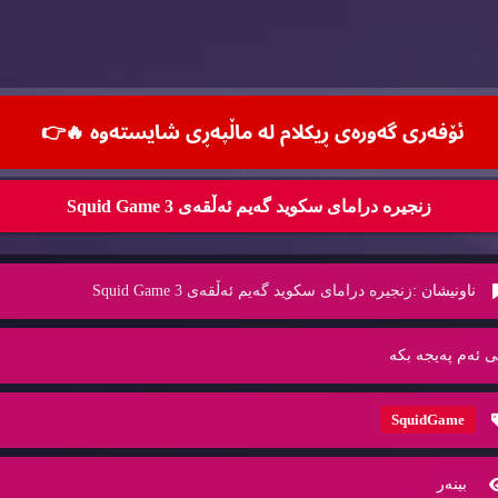
ئۆفه‌ری گه‌وره‌ی ڕیكلام له‌ ماڵپه‌ڕی شایسته‌وه‌ 🔥
👉
زنجیره‌ درامای سكوید گه‌یم ئه‌ڵقه‌ی 3 Squid Game
ناونیشان :
زنجیره‌ درامای سكوید گه‌یم ئه‌ڵقه‌ی 3 Squid Game
ی ئه‌م په‌یجه‌ بكه‌
SquidGame
بینه‌ر