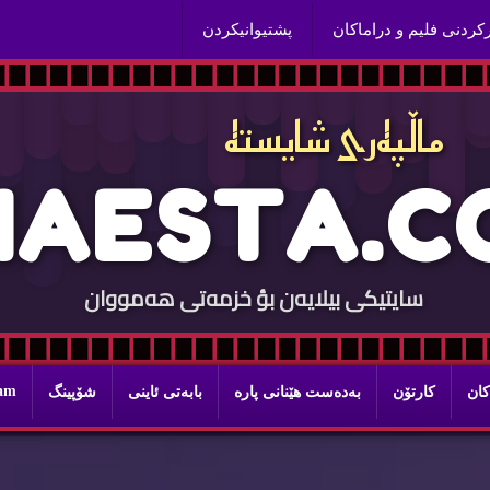
ركردنی فلیم و دراماكان
پشتیوانیكردن
ماڵپه‌ری شایسته‌
H
A
E
S
T
A
.
C
سایتيكی بيلایه‌ن بؤ خزمه‌تی هه‌مووان
ram
كان
كارتۆن
به‌ده‌ست هێنانی پاره‌
بابه‌تی ئاینی
شۆپینگ