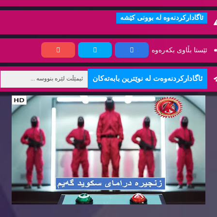
ئاگاداركردنه‌وه‌ له‌ بوونی كێشه‌
ئێستا بڵاوی بكه‌ره‌وه‌
ئاگاداركردنه‌وه‌ت له‌ نوێترین بابه‌ته‌كان