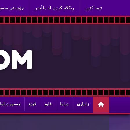
ئێمه‌ كێین
ڕیكلام كردن له‌ ماڵپه‌ڕ
چۆنیه‌تی سه‌ی
O
M
زانیاری
دراما
فلیم
ڤیدۆ
هه‌موو دراما