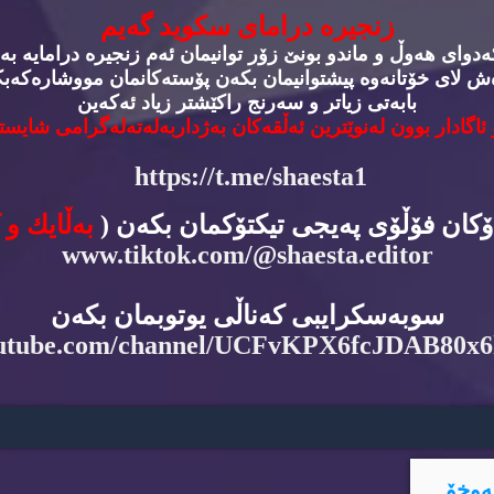
زنجیره‌ درامای سكوید گه‌یم
وای هه‌وڵ و ماندو بونێ زۆر توانیمان ئه‌م زنجیره‌ درامایه‌ به‌
‌ش لای خۆتانه‌وه‌ پیشتوانیمان بكه‌ن پۆسته‌كانمان مووشاره‌كه‌بكه
بابه‌تی زیاتر و سه‌رنج راكێشتر زیاد ئه‌كه‌ین
 ئاگادار بوون له‌نوێترین ئه‌ڵقه‌كان به‌ژداربه‌له‌ته‌له‌گرامی شایسته
https://t.me/shaesta1
دۆكان فۆڵۆی په‌یجی تیكتۆكمان بكه‌ن (
به‌ڵایك و 
www.tiktok.com/@shaesta.editor
سوبه‌سكرایبی كه‌ناڵی یوتوبمان بكه‌ن
utube.com/channel/UCFvKPX6fcJDAB80x
ه‌وخۆ