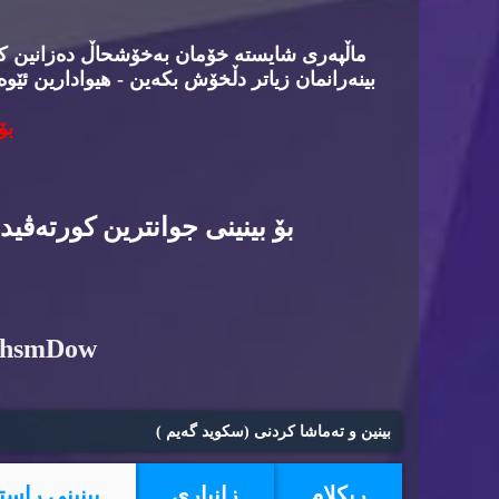
ماڵپه‌ری شایسته‌ خۆمان به‌خۆشحاڵ ده‌زانین كه‌د
بینه‌رانمان زیاتر دڵخۆش بكه‌ین - هیوادارین ئێوه
بۆ
بۆ بینینی جوانترین كورته‌ڤی
6hsmDow
بینین و ته‌ماشا كردنی (سكوید گه‌یم )
ریكلام
زانیاری
بینینی راست