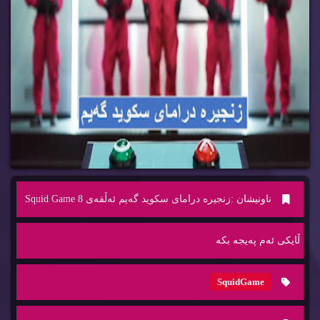
ناونیشان :
زنجیره‌ درامای سكوید گه‌یم ئه‌ڵقه‌ی 8 Squid Game
ڵایكی ئه‌م په‌یجه‌ بكه‌
SquidGame