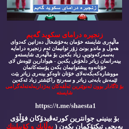
زنجیره‌ درامای سكوید گه‌یم
ماڵپه‌ری شایسته‌ خۆمان به‌خۆشحاڵ ده‌زانین كه‌دوای
هه‌وڵ و ماندو بونێ زۆر توانیمان ئه‌م زنجیره‌ درامایه‌
به‌سه‌ركه‌وتویی زیاد بكه‌ین بۆ ماڵپه‌ری شایسته‌و
بینه‌رانمان زیاتر دڵخۆش بكه‌ین - هیوادارین ئێوه‌ش لای
خۆتانه‌وه‌ پیشتوانیمان بكه‌ن پۆسته‌كانمان
مووشاره‌كه‌بكه‌نه‌لای خۆتان تاوه‌كو بینه‌ری زیاتر بێت
ئێمه‌ش بابه‌تی زیاتر و سه‌رنج راكێشتر زیاد ئه‌كه‌ین
بۆ ئاگادار بوون له‌نوێترین ئه‌ڵقه‌كان به‌ژداربه‌له‌ته‌له‌گرامی
شایسته‌
https://t.me/shaesta1
بۆ بینینی جوانترین كورته‌ڤیدۆكان فۆڵۆی
په‌یجی تیكتۆكمان بكه‌ن (
به‌ڵایك و كۆپیلینك