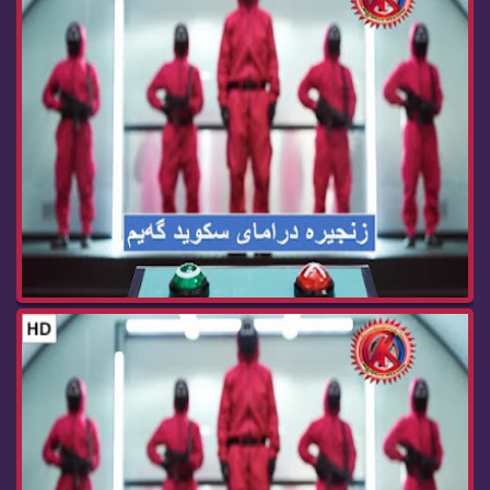
زنجیره‌ درامای سكوید گه‌یم ئه‌ڵقه‌ی 11 Squid Ga...