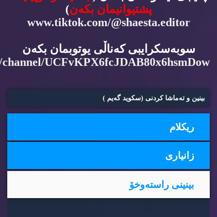
پشتیوانیمان بكه‌ن
)
www.tiktok.com/@shaesta.editor
سوبه‌سكرایبی كه‌ناڵی یوتوبمان بكه‌ن
m/channel/UCFvKPX6fcJDAB80x6hsmDow
بینین و ته‌ماشا كردنی (سكوید گه‌یم )
ریكلام
زانیاری
بینینی راسته‌وخۆ