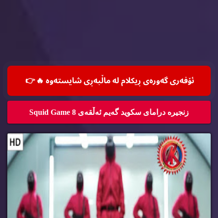
ئۆفه‌ری گه‌وره‌ی ڕیكلام له‌ ماڵپه‌ڕی شایسته‌وه‌ 🔥
👉
زنجیره‌ درامای سكوید گه‌یم ئه‌ڵقه‌ی 8 Squid Game