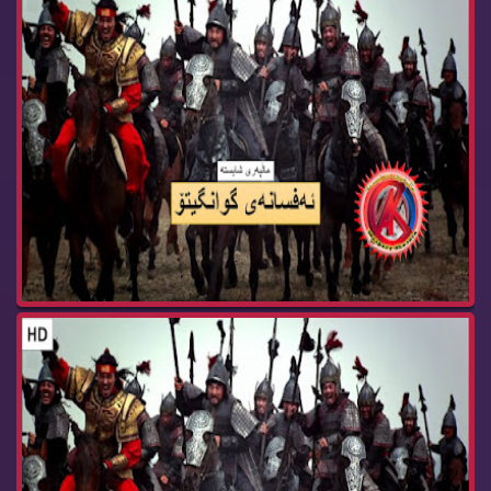
زنجیره‌ درامای ئه‌فسانه‌ی گوانگیتۆ ئه‌ڵقه‌ی 120...