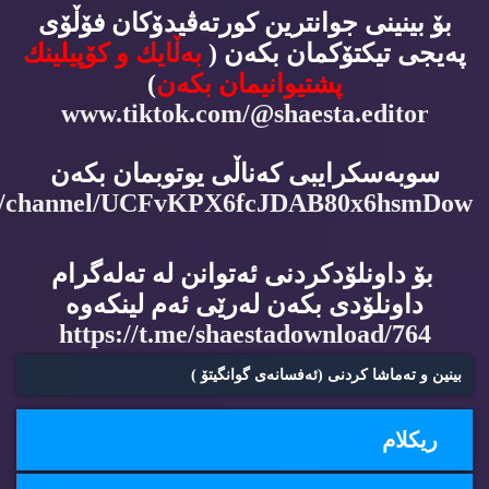
بۆ بینینی جوانترین كورته‌ڤیدۆكان فۆڵۆی
په‌یجی تیكتۆكمان بكه‌ن (
به‌ڵایك و كۆپیلینك
پشتیوانیمان بكه‌ن
)
www.tiktok.com/@shaesta.editor
سوبه‌سكرایبی كه‌ناڵی یوتوبمان بكه‌ن
m/channel/UCFvKPX6fcJDAB80x6hsmDow
بۆ داونلۆدكردنی ئه‌توانن له‌ ته‌له‌گرام
داونلۆدی بكه‌ن له‌رێی ئه‌م لینكه‌وه‌
https://t.me/shaestadownload/764
بینین و ته‌ماشا كردنی (ئه‌فسانه‌ی گوانگیتۆ )
ریكلام