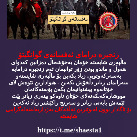
زنجیره‌ درامای ئه‌فسانه‌ی گوانگیتۆ
ماڵپه‌ری شایسته‌ خۆمان به‌خۆشحاڵ ده‌زانین كه‌دوای
هه‌وڵ و ماندو بونێ زۆر توانیمان ئه‌م زنجیره‌ درامایه‌
به‌سه‌ركه‌وتویی زیاد بكه‌ین بۆ ماڵپه‌ری شایسته‌و
بینه‌رانمان زیاتر دڵخۆش بكه‌ین - هیوادارین ئێوه‌ش لای
خۆتانه‌وه‌ پیشتوانیمان بكه‌ن پۆسته‌كانمان
مووشاره‌كه‌بكه‌نه‌لای خۆتان تاوه‌كو بینه‌ری زیاتر بێت
ئێمه‌ش بابه‌تی زیاتر و سه‌رنج راكێشتر زیاد ئه‌كه‌ین
بۆ ئاگادار بوون له‌نوێترین ئه‌ڵقه‌كان به‌ژداربه‌له‌ته‌له‌گرامی
شایسته‌
https://t.me/shaesta1