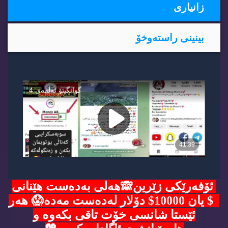
زانیاری
بینینی راسته‌وخۆ
ئۆفەرێکی زێرین🙈هەلی بەدەست هێنانی
5$ یان 10000$ دۆلار لەدەست مەدە😱 هەر
ئێستا شانسی خۆت تاقی بکەوە و