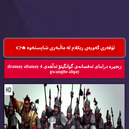
ئۆفه‌ری گه‌وره‌ی ڕیكلام له‌ ماڵپه‌ڕی شایسته‌وه‌ 🔥
👉
زنجیره‌ درامای ئه‌فسانه‌ی گوانگیتۆ ئه‌ڵقه‌ی 4 dramay afsanay
gwangito alqay