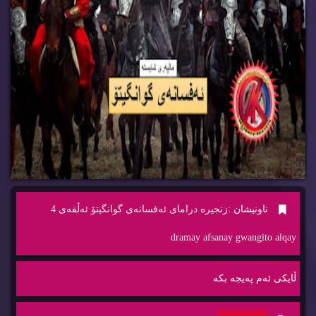
ناونیشان :
زنجیره‌ درامای ئه‌فسانه‌ی گوانگیتۆ ئه‌ڵقه‌ی 4
dramay afsanay gwangito alqay
ڵایكی ئه‌م په‌یجه‌ بكه‌