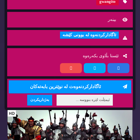
gwangito
بینه‌ر
ئاگاداركردنه‌وه‌ له‌ بوونی كێشه‌
ئێستا بڵاوی بكه‌ره‌وه‌
ئاگاداركردنه‌وه‌ت له‌ نوێترین بابه‌ته‌كان