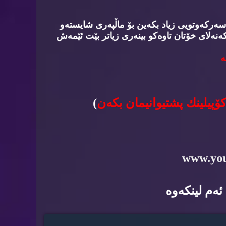
سه‌ركه‌وتویی زیاد بكه‌ین بۆ ماڵپه‌ری شایسته‌و
‌نه‌لای خۆتان تاوه‌كو بینه‌ری زیاتر بێت ئێمه‌ش
‌
كۆپیلینك پشتیوانیمان بكه‌ن
)
www.yo
ه‌م لینكه‌وه‌