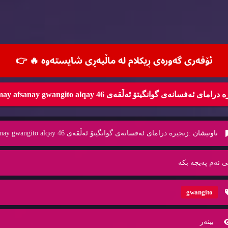
ئۆفه‌ری گه‌وره‌ی ڕیكلام له‌ ماڵپه‌ڕی شایسته‌وه‌ 🔥
👉
رامای ئه‌فسانه‌ی گوانگیتۆ ئه‌ڵقه‌ی 46 dramay afsanay gwangito alqay
ناونیشان :
زنجیره‌ درامای ئه‌فسانه‌ی گوانگیتۆ ئه‌ڵقه‌ی 46 dramay afsanay gwangito alqay
ی ئه‌م په‌یجه‌ بكه‌
gwangito
بینه‌ر