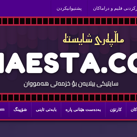
ركردنی فلیم و دراماكان
پشتیوانیكردن
ماڵپه‌ری شایسته‌
H
A
E
S
T
A
.
C
سایتيكی بيلایه‌ن بؤ خزمه‌تی هه‌مووان
ram
كان
كارتۆن
به‌ده‌ست هێنانی پاره‌
بابه‌تی ئاینی
شۆپینگ