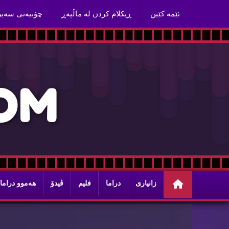
ئێمه‌ كێین
ڕیكلام كردن له‌ ماڵپه‌ڕ
چۆنیه‌تی سه‌ی
O
M
زانیاری
دراما
فلیم
ڤیدۆ
هه‌موو دراما