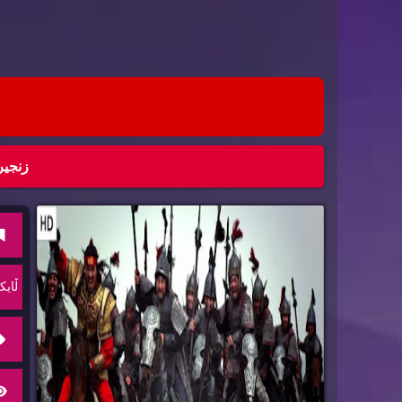
زنجیره‌ د
ڵایك