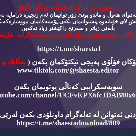
زنجیره‌ درامای ئه‌فسانه‌ی گوانگیتۆ
وای هه‌وڵ و ماندو بونێ زۆر توانیمان ئه‌م زنجیره‌ درامایه‌ به‌
‌ش لای خۆتانه‌وه‌ پیشتوانیمان بكه‌ن پۆسته‌كانمان مووشاره‌كه‌بكه
بابه‌تی زیاتر و سه‌رنج راكێشتر زیاد ئه‌كه‌ین
 ئاگادار بوون له‌نوێترین ئه‌ڵقه‌كان به‌ژداربه‌له‌ته‌له‌گرامی شایسته
https://t.me/shaesta1
دۆكان فۆڵۆی په‌یجی تیكتۆكمان بكه‌ن (
به‌ڵایك و 
www.tiktok.com/@shaesta.editor
سوبه‌سكرایبی كه‌ناڵی یوتوبمان بكه‌ن
utube.com/channel/UCFvKPX6fcJDAB80x
نی ئه‌توانن له‌ ته‌له‌گرام داونلۆدی بكه‌ن له‌رێی ئ
https://t.me/shaestadownload/809