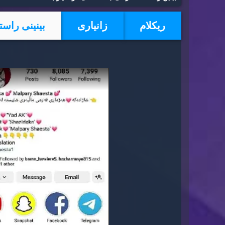
ریكلام
زانیاری
بینینی راست