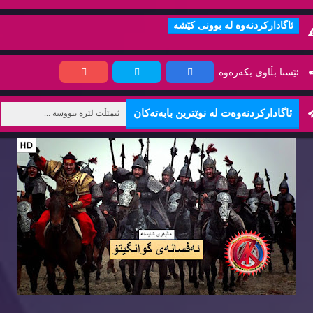
ئاگاداركردنه‌وه‌ له‌ بوونی كێشه‌
ئێستا بڵاوی بكه‌ره‌وه‌
ئاگاداركردنه‌وه‌ت له‌ نوێترین بابه‌ته‌كان