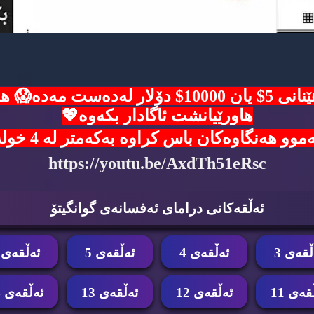
ئۆفەرێکی زێرین🙈هەلی بەدەست هێنانی 5$ یان 00
هاورێیانشت ئاگادار بکەوە💖
ن باس کراوە بەکەمتر لە 4 خولەک شانسی خۆت تاقی بکەوە 👇
https://youtu.be/AxdTh51eRsc
ئه‌ڵقه‌كانی درامای ئه‌فسانه‌ی گوانگیتۆ
ڵقه‌ی 3
ئه‌ڵقه‌ی 4
ئه‌ڵقه‌ی 5
ئه‌ڵقه‌ی 6
قه‌ی 11
ئه‌ڵقه‌ی 12
ئه‌ڵقه‌ی 13
ئه‌ڵقه‌ی 14