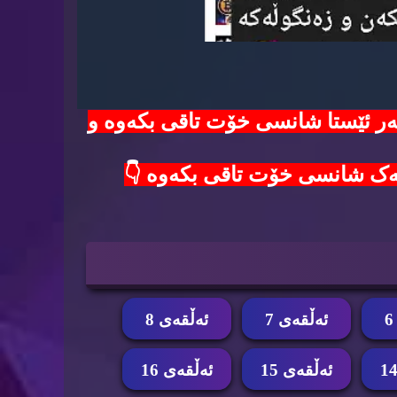
100$ دۆلار لەدەست مەدە😱 هەر ئێستا شانسی خۆت تاقی بکەوە و
ئه‌ڵقه‌ی 7
ئه‌ڵقه‌ی 8
ئه‌ڵقه‌ی 15
ئه‌ڵقه‌ی 16