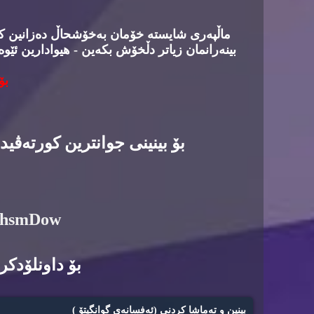
ماڵپه‌ری شایسته‌ خۆمان به‌خۆشحاڵ ده‌زانین كه‌د
بینه‌رانمان زیاتر دڵخۆش بكه‌ین - هیوادارین ئێوه
بۆ
بۆ بینینی جوانترین كورته‌ڤی
6hsmDow
بۆ داونلۆدكرد
بینین و ته‌ماشا كردنی (ئه‌فسانه‌ی گوانگیتۆ )