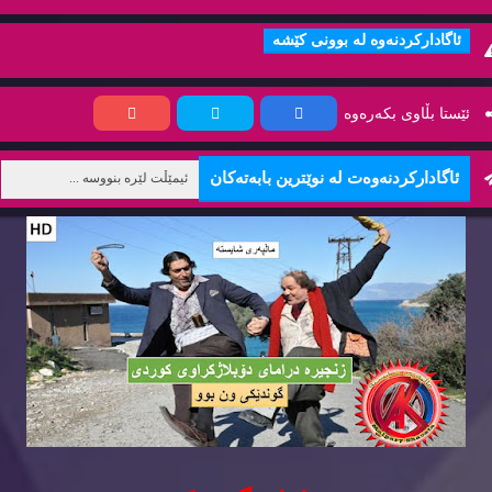
ئاگاداركردنه‌وه‌ له‌ بوونی كێشه‌
ئێستا بڵاوی بكه‌ره‌وه‌
ئاگاداركردنه‌وه‌ت له‌ نوێترین بابه‌ته‌كان