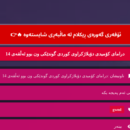
ئۆفه‌ری گه‌وره‌ی ڕیكلام له‌ ماڵپه‌ڕی شایسته‌وه‌ 🔥
👉
درامای کۆمیدی دۆبلاژکراوی کوردی گوندێکی ون بوو ئەڵقەی 14
ناونیشان :
درامای کۆمیدی دۆبلاژکراوی کوردی گوندێکی ون بوو ئەڵقەی 14
ی ئه‌م په‌یجه‌ بكه‌
gwnd
بینه‌ر