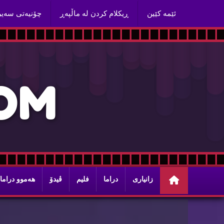
ئێمه‌ كێین
ڕیكلام كردن له‌ ماڵپه‌ڕ
چۆنیه‌تی سه‌ی
O
M
زانیاری
دراما
فلیم
ڤیدۆ
هه‌موو دراما