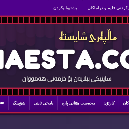
ركردنی فلیم و دراماكان
پشتیوانیكردن
ماڵپه‌ری شایسته‌
H
A
E
S
T
A
.
C
سایتيكی بيلایه‌ن بؤ خزمه‌تی هه‌مووان
ram
كان
كارتۆن
به‌ده‌ست هێنانی پاره‌
بابه‌تی ئاینی
شۆپینگ