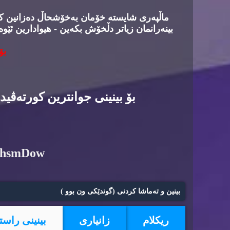
ماڵپه‌ری شایسته‌ خۆمان به‌خۆشحاڵ ده‌زانین كه‌د
بینه‌رانمان زیاتر دڵخۆش بكه‌ین - هیوادارین ئێوه
بۆ
بۆ بینینی جوانترین كورته‌ڤی
6hsmDow
بینین و ته‌ماشا كردنی (گوندێكی ون بوو )
ریكلام
زانیاری
بینینی راست