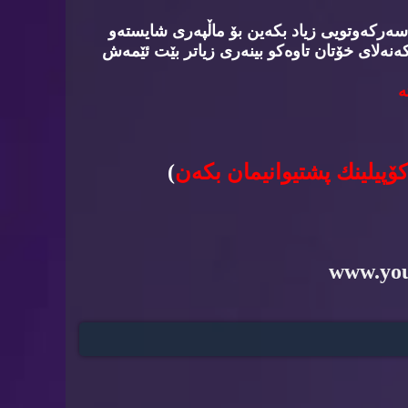
سه‌ركه‌وتویی زیاد بكه‌ین بۆ ماڵپه‌ری شایسته‌و
‌نه‌لای خۆتان تاوه‌كو بینه‌ری زیاتر بێت ئێمه‌ش
‌
كۆپیلینك پشتیوانیمان بكه‌ن
)
www.yo