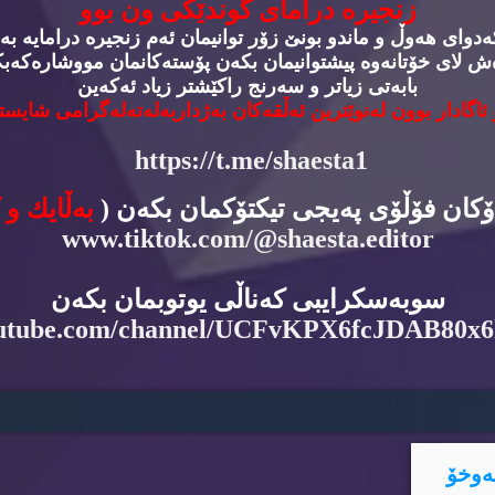
زنجیره‌ درامای گوندێكی ون بوو
وای هه‌وڵ و ماندو بونێ زۆر توانیمان ئه‌م زنجیره‌ درامایه‌ به‌
‌ش لای خۆتانه‌وه‌ پیشتوانیمان بكه‌ن پۆسته‌كانمان مووشاره‌كه‌بكه
بابه‌تی زیاتر و سه‌رنج راكێشتر زیاد ئه‌كه‌ین
 ئاگادار بوون له‌نوێترین ئه‌ڵقه‌كان به‌ژداربه‌له‌ته‌له‌گرامی شایسته
https://t.me/shaesta1
دۆكان فۆڵۆی په‌یجی تیكتۆكمان بكه‌ن (
به‌ڵایك و 
www.tiktok.com/@shaesta.editor
سوبه‌سكرایبی كه‌ناڵی یوتوبمان بكه‌ن
utube.com/channel/UCFvKPX6fcJDAB80x
ه‌وخۆ