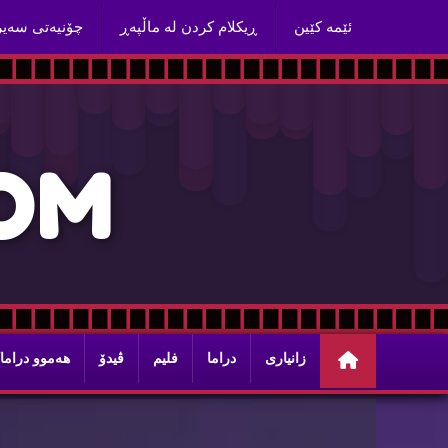
ئێمه‌ كێین
ڕیكلام كردن له‌ ماڵپه‌ڕ
چۆنیه‌تی سه‌ی
O
M
زانیاری
دراما
فلیم
ڤیدۆ
هه‌موو دراما