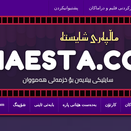
ركردنی فلیم و دراماكان
پشتیوانیكردن
ماڵپه‌ری شایسته‌
H
A
E
S
T
A
.
C
سایتيكی بيلایه‌ن بؤ خزمه‌تی هه‌مووان
ram
كان
كارتۆن
به‌ده‌ست هێنانی پاره‌
بابه‌تی ئاینی
شۆپینگ