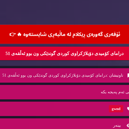
ئۆفه‌ری گه‌وره‌ی ڕیكلام له‌ ماڵپه‌ڕی شایسته‌وه‌ 🔥
👉
درامای کۆمیدی دۆبلاژکراوی کوردی گوندێکی ون بوو ئەڵقەی 51
ناونیشان :
درامای کۆمیدی دۆبلاژکراوی کوردی گوندێکی ون بوو ئەڵقەی 51
ی ئه‌م په‌یجه‌ بكه‌
gwnd
بینه‌ر