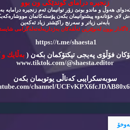
زنجیره‌ درامای گوندێكی ون بوو
وای هه‌وڵ و ماندو بونێ زۆر توانیمان ئه‌م زنجیره‌ درامایه‌ به‌
‌ش لای خۆتانه‌وه‌ پیشتوانیمان بكه‌ن پۆسته‌كانمان مووشاره‌كه‌بكه
بابه‌تی زیاتر و سه‌رنج راكێشتر زیاد ئه‌كه‌ین
 ئاگادار بوون له‌نوێترین ئه‌ڵقه‌كان به‌ژداربه‌له‌ته‌له‌گرامی شایسته
https://t.me/shaesta1
دۆكان فۆڵۆی په‌یجی تیكتۆكمان بكه‌ن (
به‌ڵایك و 
www.tiktok.com/@shaesta.editor
سوبه‌سكرایبی كه‌ناڵی یوتوبمان بكه‌ن
utube.com/channel/UCFvKPX6fcJDAB80x
ه‌وخۆ