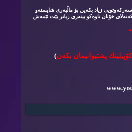
سه‌ركه‌وتویی زیاد بكه‌ین بۆ ماڵپه‌ری شایسته‌و
‌نه‌لای خۆتان تاوه‌كو بینه‌ری زیاتر بێت ئێمه‌ش
‌
كۆپیلینك پشتیوانیمان بكه‌ن
)
www.yo