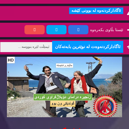
ئاگاداركردنه‌وه‌ له‌ بوونی كێشه‌
ئێستا بڵاوی بكه‌ره‌وه‌
ئاگاداركردنه‌وه‌ت له‌ نوێترین بابه‌ته‌كان