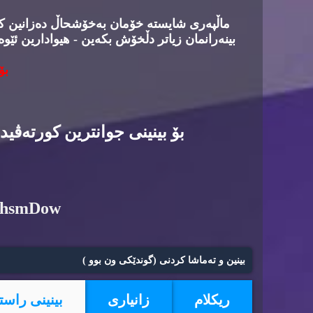
ماڵپه‌ری شایسته‌ خۆمان به‌خۆشحاڵ ده‌زانین كه‌د
بینه‌رانمان زیاتر دڵخۆش بكه‌ین - هیوادارین ئێوه
بۆ
بۆ بینینی جوانترین كورته‌ڤی
6hsmDow
بینین و ته‌ماشا كردنی (گوندێكی ون بوو )
ریكلام
زانیاری
بینینی راست