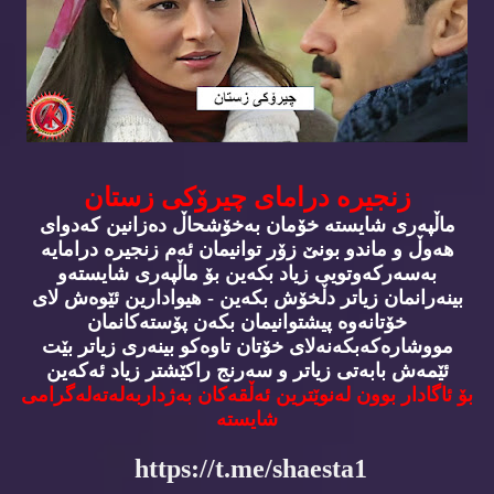
زنجیره‌ درامای چیرۆكی زستان
ماڵپه‌ری شایسته‌ خۆمان به‌خۆشحاڵ ده‌زانین كه‌دوای
هه‌وڵ و ماندو بونێ زۆر توانیمان ئه‌م زنجیره‌ درامایه‌
به‌سه‌ركه‌وتویی زیاد بكه‌ین بۆ ماڵپه‌ری شایسته‌و
بینه‌رانمان زیاتر دڵخۆش بكه‌ین - هیوادارین ئێوه‌ش لای
خۆتانه‌وه‌ پیشتوانیمان بكه‌ن پۆسته‌كانمان
مووشاره‌كه‌بكه‌نه‌لای خۆتان تاوه‌كو بینه‌ری زیاتر بێت
ئێمه‌ش بابه‌تی زیاتر و سه‌رنج راكێشتر زیاد ئه‌كه‌ین
بۆ ئاگادار بوون له‌نوێترین ئه‌ڵقه‌كان به‌ژداربه‌له‌ته‌له‌گرامی
شایسته‌
https://t.me/shaesta1