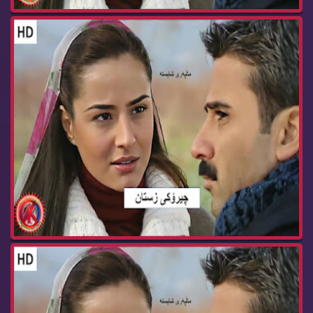
زنجیره‌ درامای چیرۆكی زستان ئه‌ڵقه‌ی 89 cheroke...