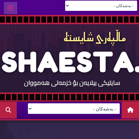
ماڵپه‌ری شایسته‌
S
H
A
E
S
T
A
.
سایتيكی بيلایه‌ن بؤ خزمه‌تی هه‌مووان
C
O
M