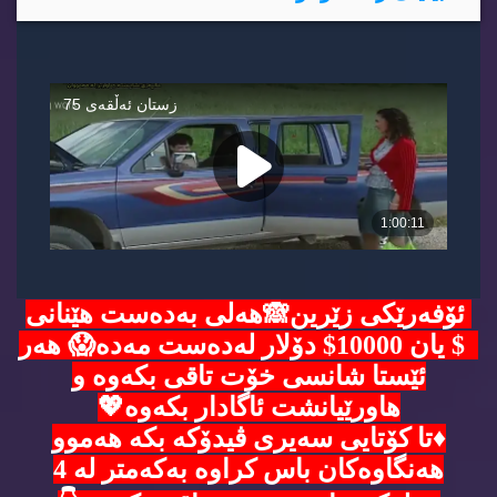
ئۆفەرێکی زێرین🙈هەلی بەدەست هێنانی
5$ یان 10000$ دۆلار لەدەست مەدە😱 هەر
ئێستا شانسی خۆت تاقی بکەوە و
هاورێیانشت ئاگادار بکەوە💖
♦️تا کۆتایی سەیری ڤیدۆکە بکە هەموو
هەنگاوەکان باس کراوە بەکەمتر لە 4