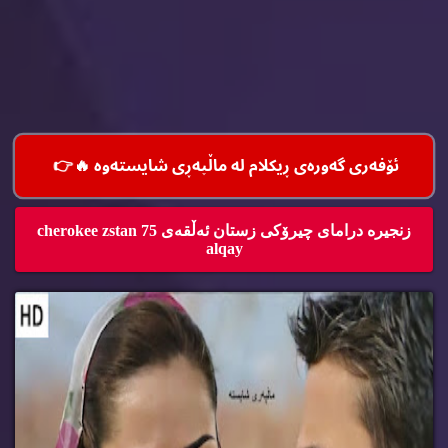
ئۆفه‌ری گه‌وره‌ی ڕیكلام له‌ ماڵپه‌ڕی شایسته‌وه‌ 🔥
👉
زنجیره‌ درامای چیرۆكی زستان ئه‌ڵقه‌ی 75 cherokee zstan
alqay