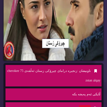
ناونیشان :
زنجیره‌ درامای چیرۆكی زستان ئه‌ڵقه‌ی 75 cherokee
zstan alqay
ڵایكی ئه‌م په‌یجه‌ بكه‌