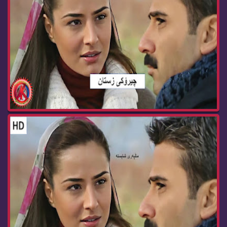
زنجیره‌ درامای چیرۆكی زستان ئه‌ڵقه‌ی 88 cheroke...