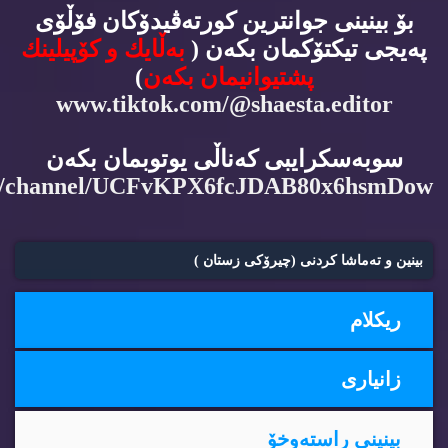
بۆ بینینی جوانترین كورته‌ڤیدۆكان فۆڵۆی
په‌یجی تیكتۆكمان بكه‌ن (
به‌ڵایك و كۆپیلینك
پشتیوانیمان بكه‌ن
)
www.tiktok.com/@shaesta.editor
سوبه‌سكرایبی كه‌ناڵی یوتوبمان بكه‌ن
m/channel/UCFvKPX6fcJDAB80x6hsmDow
بینین و ته‌ماشا كردنی (چیرۆكی زستان )
ریكلام
زانیاری
بینینی راسته‌وخۆ