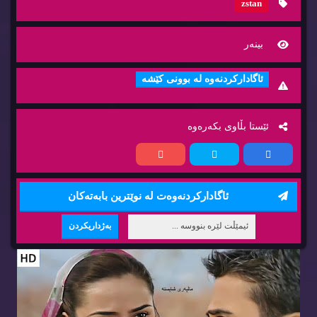
zstan
بینه‌ر
ئاگاداركردنه‌وه‌ له‌ بوونی كێشه‌
ئێستا بڵاوی بكه‌ره‌وه‌
ئاگاداركردنه‌وه‌ت له‌ نوێترین بابه‌ته‌كان