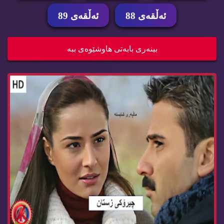
ئه‌ڵقه‌ی 88
ئه‌ڵقه‌ی 89
زنجیره‌ درامای چیرۆكی زستان ئه‌ڵقه‌ی 79 cheroke...
بینه‌ری بابه‌تی هاوشێوه‌ی ببه‌
زنجیره‌ درامای چیرۆكی زستان ئه‌ڵقه‌ی 78 cheroke...