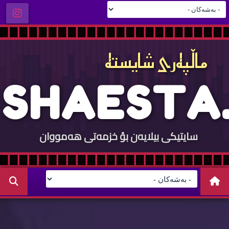
ماڵپه‌ری شایسته‌
S
H
A
E
S
T
A
.
سایتيكی بيلایه‌ن بؤ خزمه‌تی هه‌مووان
C
O
M