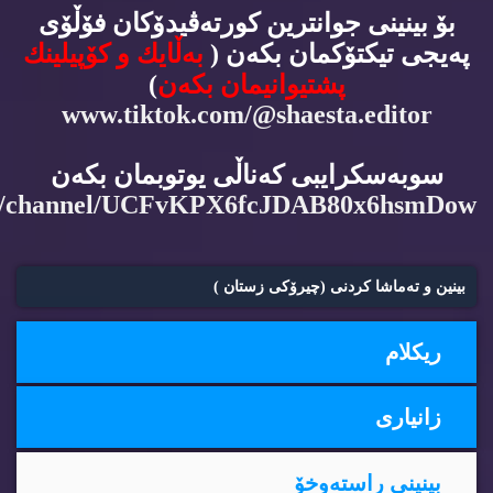
بۆ بینینی جوانترین كورته‌ڤیدۆكان فۆڵۆی
په‌یجی تیكتۆكمان بكه‌ن (
به‌ڵایك و كۆپیلینك
پشتیوانیمان بكه‌ن
)
www.tiktok.com/@shaesta.editor
سوبه‌سكرایبی كه‌ناڵی یوتوبمان بكه‌ن
m/channel/UCFvKPX6fcJDAB80x6hsmDow
بینین و ته‌ماشا كردنی (چیرۆكی زستان )
ریكلام
زانیاری
بینینی راسته‌وخۆ