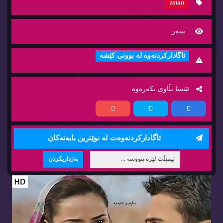
zstan
بینه‌ر
ئاگاداركردنه‌وه‌ له‌ بوونی كێشه‌
ئێستا بڵاوی بكه‌ره‌وه‌
ئاگاداركردنه‌وه‌ت له‌ نوێترین بابه‌ته‌كان