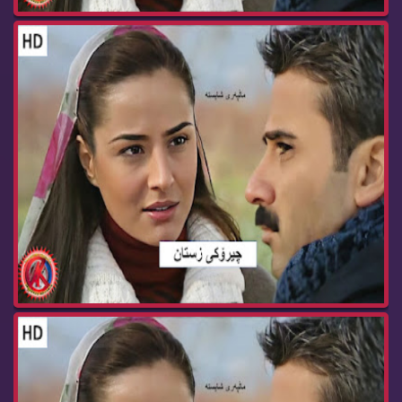
زنجیره‌ درامای چیرۆكی زستان ئه‌ڵقه‌ی 89 cheroke...