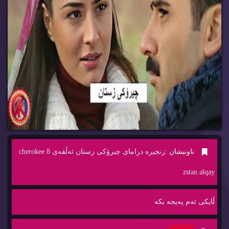
ناونیشان :
زنجیره‌ درامای چیرۆكی زستان ئه‌ڵقه‌ی 8 cherokee
zstan alqay
ڵایكی ئه‌م په‌یجه‌ بكه‌