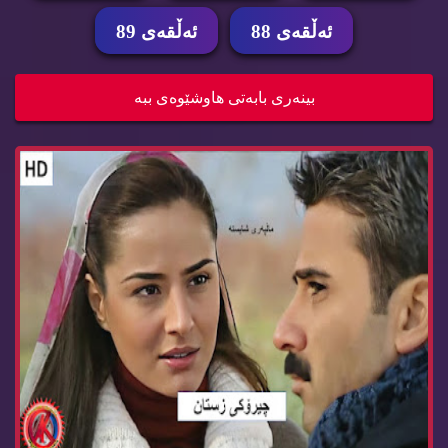
ئه‌ڵقه‌ی 88
ئه‌ڵقه‌ی 89
زنجیره‌ درامای چیرۆكی زستان ئه‌ڵقه‌ی 79 cheroke...
بینه‌ری بابه‌تی هاوشێوه‌ی ببه‌
زنجیره‌ درامای چیرۆكی زستان ئه‌ڵقه‌ی 78 cheroke...