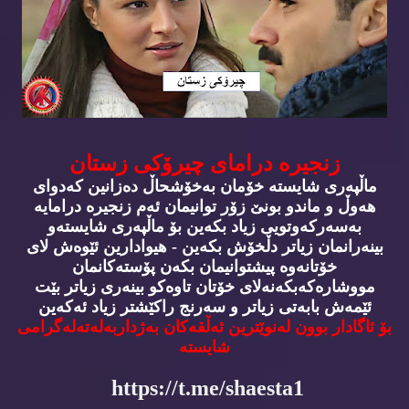
زنجیره‌ درامای چیرۆكی زستان
ماڵپه‌ری شایسته‌ خۆمان به‌خۆشحاڵ ده‌زانین كه‌دوای
هه‌وڵ و ماندو بونێ زۆر توانیمان ئه‌م زنجیره‌ درامایه‌
به‌سه‌ركه‌وتویی زیاد بكه‌ین بۆ ماڵپه‌ری شایسته‌و
بینه‌رانمان زیاتر دڵخۆش بكه‌ین - هیوادارین ئێوه‌ش لای
خۆتانه‌وه‌ پیشتوانیمان بكه‌ن پۆسته‌كانمان
مووشاره‌كه‌بكه‌نه‌لای خۆتان تاوه‌كو بینه‌ری زیاتر بێت
ئێمه‌ش بابه‌تی زیاتر و سه‌رنج راكێشتر زیاد ئه‌كه‌ین
بۆ ئاگادار بوون له‌نوێترین ئه‌ڵقه‌كان به‌ژداربه‌له‌ته‌له‌گرامی
شایسته‌
https://t.me/shaesta1