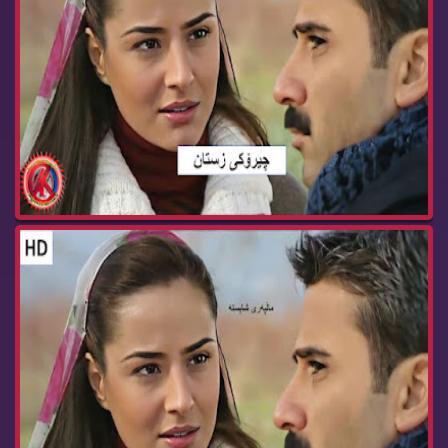
زنجیره‌ درامای چیرۆكی زستان ئه‌ڵقه‌ی 88 cheroke...