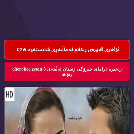
ئۆفه‌ری گه‌وره‌ی ڕیكلام له‌ ماڵپه‌ڕی شایسته‌وه‌ 🔥
👉
زنجیره‌ درامای چیرۆكی زستان ئه‌ڵقه‌ی 8 cherokee zstan
alqay