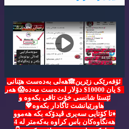
ئۆفەرێکی زێرین🙈هەلی بەدەست هێنانی
5$ یان 10000$ دۆلار لەدەست مەدە😱 هەر
ئێستا شانسی خۆت تاقی بکەوە و
هاورێیانشت ئاگادار بکەوە💖
♦️تا کۆتایی سەیری ڤیدۆکە بکە هەموو
هەنگاوەکان باس کراوە بەکەمتر لە 4