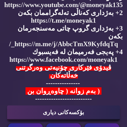
https://www.youtube.com/@moneyak135
2+ به‌ژداری كه‌ناڵی ته‌له‌گراممان بكه‌ن
https://t.me/moneyak1
3+ به‌ژداری گروپ چاتی مه‌سنجه‌رمان
بكه‌ن
https://m.me/j/AbbcTmX9KyfdqTq_/
4+ په‌یجی فه‌رمیمان له‌ فه‌یسبوك
https://www.facebook.com/moneyak1
ڤیدۆی فێركاری چۆنیه‌تی وه‌رگرتنی
خه‌ڵاته‌كان
---------------
( به‌م زوانه‌ ( چاوه‌ڕوان بن
-------------------------
بۆكسه‌كانی دیاری