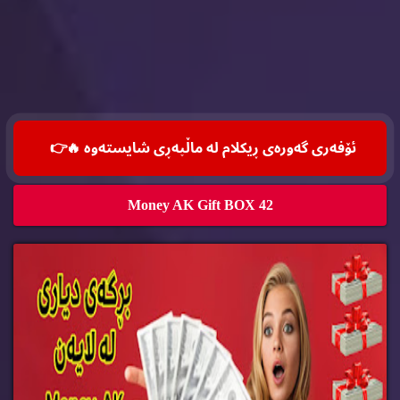
ئۆفه‌ری گه‌وره‌ی ڕیكلام له‌ ماڵپه‌ڕی شایسته‌وه‌ 🔥
👉
Money AK Gift BOX 42