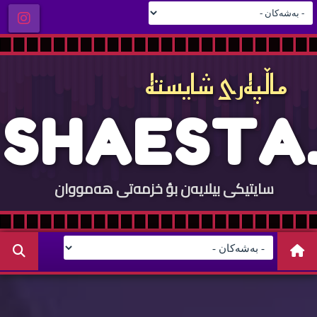
ماڵپه‌ری شایسته‌
S
H
A
E
S
T
A
.
سایتيكی بيلایه‌ن بؤ خزمه‌تی هه‌مووان
C
O
M