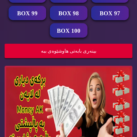
BOX 99
BOX 98
BOX 97
BOX 100
Money AK Gift BOX 94
بینه‌ری بابه‌تی هاوشێوه‌ی ببه‌