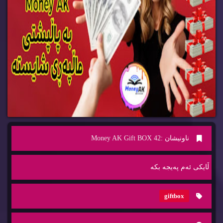
ناونیشان :
Money AK Gift BOX 42
ڵایكی ئه‌م په‌یجه‌ بكه‌
giftbox