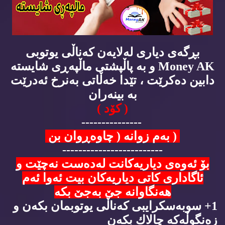
بڕگه‌ی دیاری له‌لایه‌ن كه‌ناڵی یوتوبی
Money AK و به‌ پاڵپشتی ماڵپه‌ڕی شایسته‌
دابین ده‌كرێت ، تێدا خه‌ڵاتی به‌نرخ ئه‌درێت
به‌ بینه‌ران
( كۆد )
---------------
( به‌م زوانه‌ ( چاوه‌ڕوان بن
-------------------------
بۆ ئه‌وه‌ی دیاریه‌كانت له‌ده‌ست نه‌چێت و
ئاگاداری كاتی دیاریه‌كان بیت ئه‌وا ئه‌م
هه‌نگاوانه‌ جێ به‌جێ بكه‌
1+ سوبه‌سكرایبی كه‌ناڵی یوتوبمان بكه‌ن و
زه‌نگوڵه‌كه‌ چالاك بكه‌ن