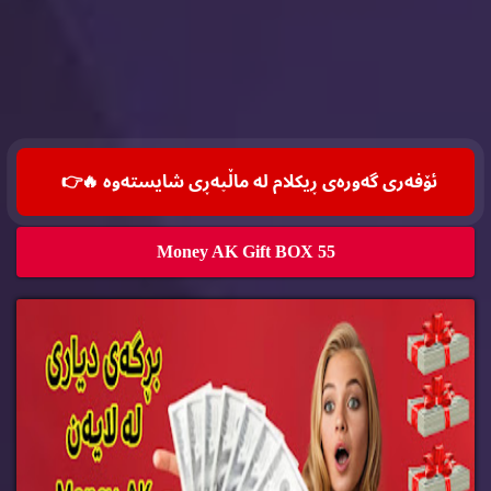
ئۆفه‌ری گه‌وره‌ی ڕیكلام له‌ ماڵپه‌ڕی شایسته‌وه‌ 🔥
👉
Money AK Gift BOX 55