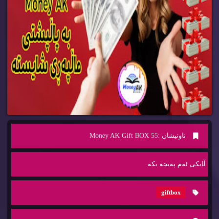
ناونیشان :
Money AK Gift BOX 55
ڵایكی ئه‌م په‌یجه‌ بكه‌
giftbox