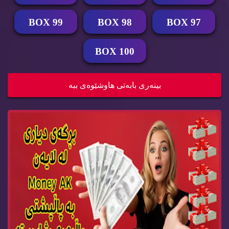
BOX 99
BOX 98
BOX 97
BOX 100
Money AK Gift BOX 93
بینه‌ری بابه‌تی هاوشێوه‌ی ببه‌