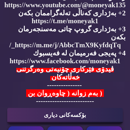
https://www.youtube.com/@moneyak135
2+ به‌ژداری كه‌ناڵی ته‌له‌گراممان بكه‌ن
https://t.me/moneyak1
3+ به‌ژداری گروپ چاتی مه‌سنجه‌رمان
بكه‌ن
https://m.me/j/AbbcTmX9KyfdqTq_/
4+ په‌یجی فه‌رمیمان له‌ فه‌یسبوك
https://www.facebook.com/moneyak1
ڤیدۆی فێركاری چۆنیه‌تی وه‌رگرتنی
خه‌ڵاته‌كان
---------------
( به‌م زوانه‌ ( چاوه‌ڕوان بن
-------------------------
بۆكسه‌كانی دیاری