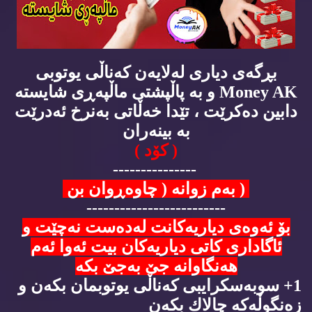
بڕگه‌ی دیاری له‌لایه‌ن كه‌ناڵی یوتوبی
Money AK و به‌ پاڵپشتی ماڵپه‌ڕی شایسته‌
دابین ده‌كرێت ، تێدا خه‌ڵاتی به‌نرخ ئه‌درێت
به‌ بینه‌ران
( كۆد )
---------------
( به‌م زوانه‌ ( چاوه‌ڕوان بن
-------------------------
بۆ ئه‌وه‌ی دیاریه‌كانت له‌ده‌ست نه‌چێت و
ئاگاداری كاتی دیاریه‌كان بیت ئه‌وا ئه‌م
هه‌نگاوانه‌ جێ به‌جێ بكه‌
1+ سوبه‌سكرایبی كه‌ناڵی یوتوبمان بكه‌ن و
زه‌نگوڵه‌كه‌ چالاك بكه‌ن