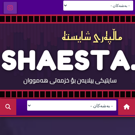
ماڵپه‌ری شایسته‌
S
H
A
E
S
T
A
.
سایتيكی بيلایه‌ن بؤ خزمه‌تی هه‌مووان
C
O
M