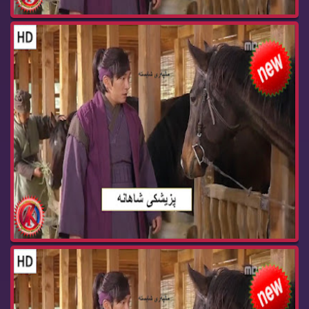
زنجیره‌ درامای پزیشكی شاهانه‌ ئه‌ڵقه‌ی 53 pzish...