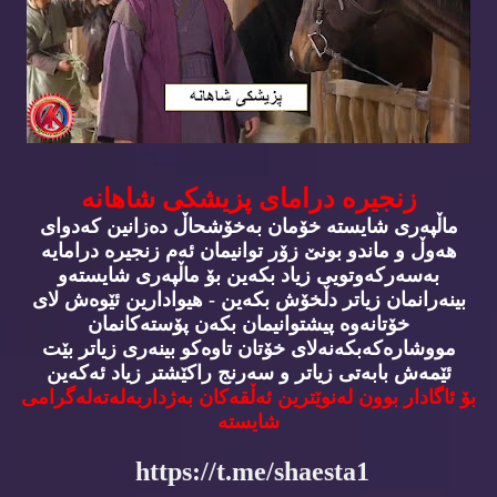
زنجیره‌ درامای پزیشكی شاهانه‌
ماڵپه‌ری شایسته‌ خۆمان به‌خۆشحاڵ ده‌زانین كه‌دوای
هه‌وڵ و ماندو بونێ زۆر توانیمان ئه‌م زنجیره‌ درامایه‌
به‌سه‌ركه‌وتویی زیاد بكه‌ین بۆ ماڵپه‌ری شایسته‌و
بینه‌رانمان زیاتر دڵخۆش بكه‌ین - هیوادارین ئێوه‌ش لای
خۆتانه‌وه‌ پیشتوانیمان بكه‌ن پۆسته‌كانمان
مووشاره‌كه‌بكه‌نه‌لای خۆتان تاوه‌كو بینه‌ری زیاتر بێت
ئێمه‌ش بابه‌تی زیاتر و سه‌رنج راكێشتر زیاد ئه‌كه‌ین
بۆ ئاگادار بوون له‌نوێترین ئه‌ڵقه‌كان به‌ژداربه‌له‌ته‌له‌گرامی
شایسته‌
https://t.me/shaesta1