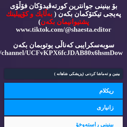
بۆ بینینی جوانترین كورته‌ڤیدۆكان فۆڵۆی
په‌یجی تیكتۆكمان بكه‌ن (
به‌ڵایك و كۆپیلینك
پشتیوانیمان بكه‌ن
)
www.tiktok.com/@shaesta.editor
سوبه‌سكرایبی كه‌ناڵی یوتوبمان بكه‌ن
m/channel/UCFvKPX6fcJDAB80x6hsmDow
بینین و ته‌ماشا كردنی (پزیشكی شاهانه‌ )
ریكلام
زانیاری
بینینی راسته‌وخۆ