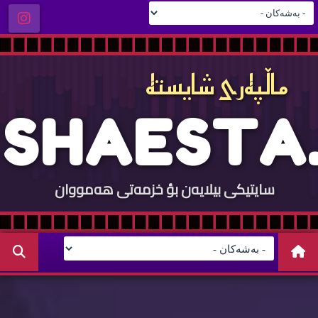
ماڵپه‌ری شایسته‌
S
H
A
E
S
T
A
.
سایتيكی بيلایه‌ن بؤ خزمه‌تی هه‌مووان
C
O
M