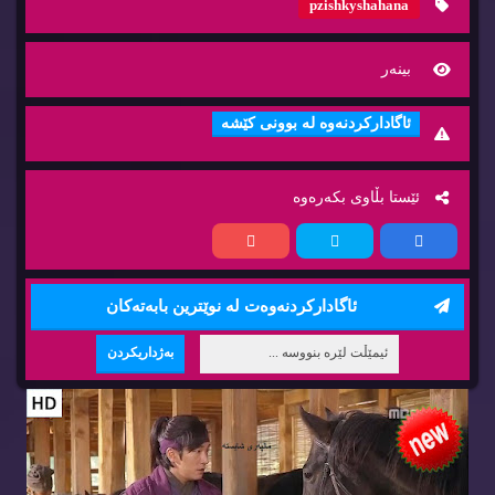
pzishkyshahana
بینه‌ر
ئاگاداركردنه‌وه‌ له‌ بوونی كێشه‌
ئێستا بڵاوی بكه‌ره‌وه‌
ئاگاداركردنه‌وه‌ت له‌ نوێترین بابه‌ته‌كان