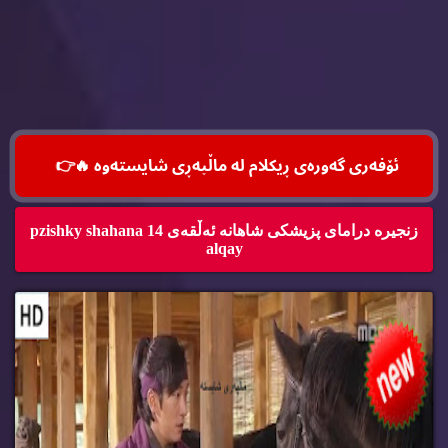
ئۆفه‌ری گه‌وره‌ی ڕیكلام له‌ ماڵپه‌ڕی شایسته‌وه‌ 🔥
👉
زنجیره‌ درامای پزیشكی شاهانه‌ ئه‌ڵقه‌ی 14 pzishky shahana
alqay