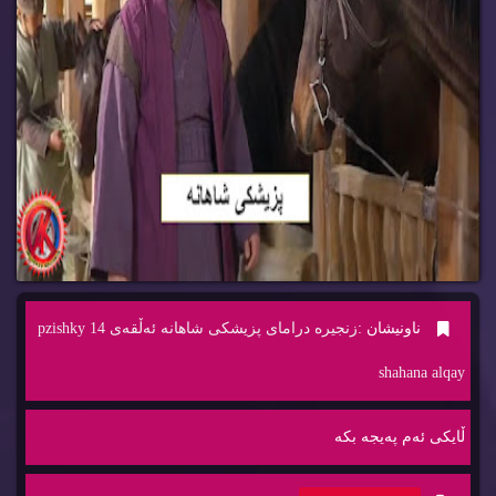
ناونیشان :
زنجیره‌ درامای پزیشكی شاهانه‌ ئه‌ڵقه‌ی 14 pzishky
shahana alqay
ڵایكی ئه‌م په‌یجه‌ بكه‌