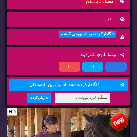
pzishkyshahana
بینه‌ر
ئاگاداركردنه‌وه‌ له‌ بوونی كێشه‌
ئێستا بڵاوی بكه‌ره‌وه‌
ئاگاداركردنه‌وه‌ت له‌ نوێترین بابه‌ته‌كان