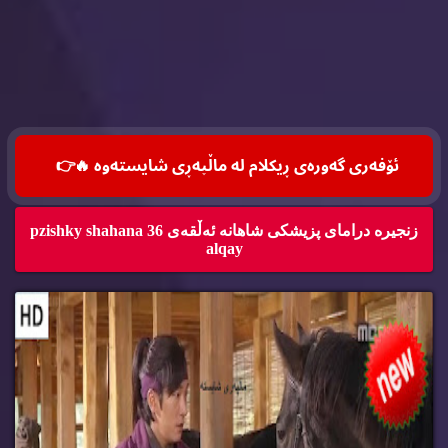
ئۆفه‌ری گه‌وره‌ی ڕیكلام له‌ ماڵپه‌ڕی شایسته‌وه‌ 🔥
👉
زنجیره‌ درامای پزیشكی شاهانه‌ ئه‌ڵقه‌ی 36 pzishky shahana
alqay