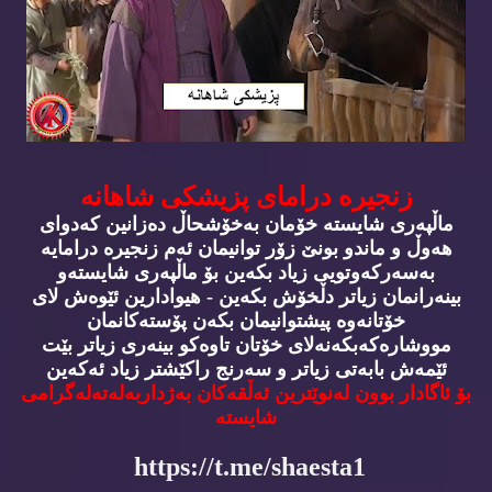
زنجیره‌ درامای پزیشكی شاهانه‌
ماڵپه‌ری شایسته‌ خۆمان به‌خۆشحاڵ ده‌زانین كه‌دوای
هه‌وڵ و ماندو بونێ زۆر توانیمان ئه‌م زنجیره‌ درامایه‌
به‌سه‌ركه‌وتویی زیاد بكه‌ین بۆ ماڵپه‌ری شایسته‌و
بینه‌رانمان زیاتر دڵخۆش بكه‌ین - هیوادارین ئێوه‌ش لای
خۆتانه‌وه‌ پیشتوانیمان بكه‌ن پۆسته‌كانمان
مووشاره‌كه‌بكه‌نه‌لای خۆتان تاوه‌كو بینه‌ری زیاتر بێت
ئێمه‌ش بابه‌تی زیاتر و سه‌رنج راكێشتر زیاد ئه‌كه‌ین
بۆ ئاگادار بوون له‌نوێترین ئه‌ڵقه‌كان به‌ژداربه‌له‌ته‌له‌گرامی
شایسته‌
https://t.me/shaesta1