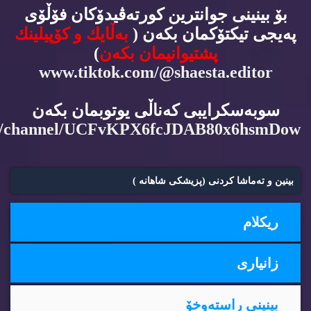
بۆ بینینی جوانترین كورته‌ڤیدۆكان فۆڵۆی
په‌یجی تیكتۆكمان بكه‌ن (
به‌ڵایك و كۆپیلینك
پشتیوانیمان بكه‌ن
)
www.tiktok.com/@shaesta.editor
سوبه‌سكرایبی كه‌ناڵی یوتوبمان بكه‌ن
m/channel/UCFvKPX6fcJDAB80x6hsmDow
بینین و ته‌ماشا كردنی (پزیشكی شاهانه‌ )
ریكلام
زانیاری
بینینی راسته‌وخۆ