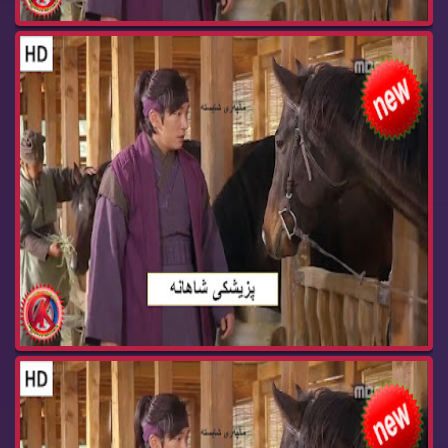
زنجیره‌ درامای پزیشكی شاهانه‌ ئه‌ڵقه‌ی 61 pzish...