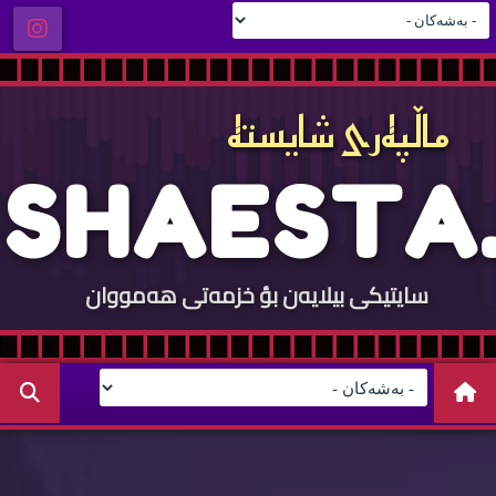
ماڵپه‌ری شایسته‌
S
H
A
E
S
T
A
.
سایتيكی بيلایه‌ن بؤ خزمه‌تی هه‌مووان
C
O
M