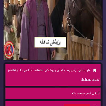
ناونیشان :
زنجیره‌ درامای پزیشكی شاهانه‌ ئه‌ڵقه‌ی 36 pzishky
shahana alqay
ڵایكی ئه‌م په‌یجه‌ بكه‌