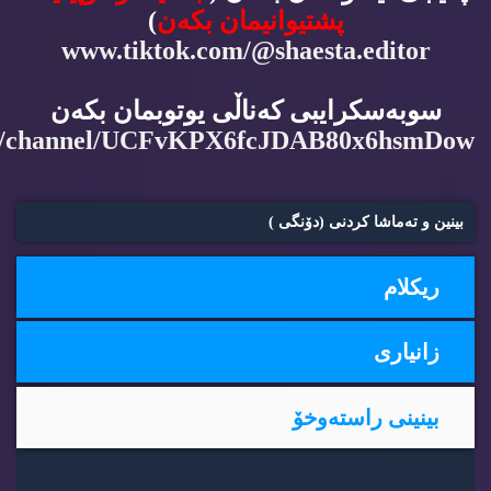
پشتیوانیمان بكه‌ن
)
www.tiktok.com/@shaesta.editor
سوبه‌سكرایبی كه‌ناڵی یوتوبمان بكه‌ن
m/channel/UCFvKPX6fcJDAB80x6hsmDow
بینین و ته‌ماشا كردنی (دۆنگی )
ریكلام
زانیاری
بینینی راسته‌وخۆ