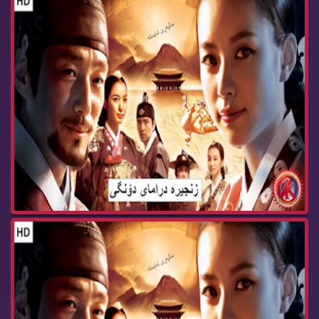
زنجیره‌ درامای دۆنگی ئه‌ڵقه‌ی 77 dramay dongy