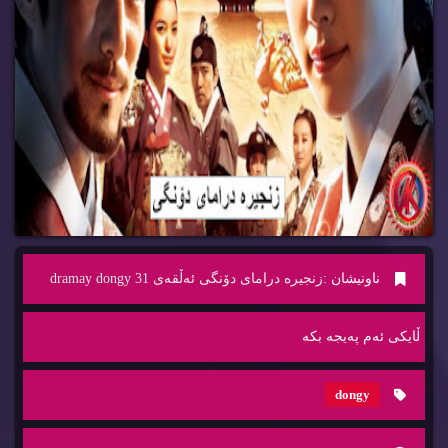
ناونیشان :
زنجیره‌ درامای دۆنگی ئه‌ڵقه‌ی 31 dramay dongy
ڵایكی ئه‌م په‌یجه‌ بكه‌
dongy