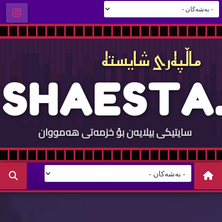
ماڵپه‌ری شایسته‌
S
H
A
E
S
T
A
.
سایتيكی بيلایه‌ن بؤ خزمه‌تی هه‌مووان
C
O
M