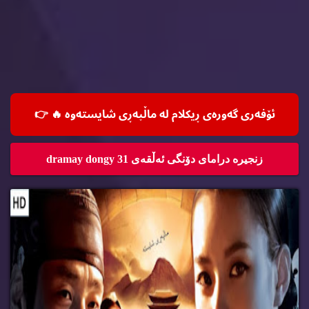
ئۆفه‌ری گه‌وره‌ی ڕیكلام له‌ ماڵپه‌ڕی شایسته‌وه‌ 🔥
👉
زنجیره‌ درامای دۆنگی ئه‌ڵقه‌ی 31 dramay dongy