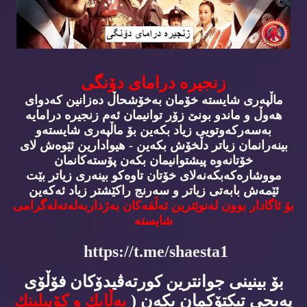
زنجیره‌ درامای دۆنگی
ماڵپه‌ری شایسته‌ خۆمان به‌خۆشحاڵ ده‌زانین كه‌دوای
هه‌وڵ و ماندو بونێ زۆر توانیمان ئه‌م زنجیره‌ درامایه‌
به‌سه‌ركه‌وتویی زیاد بكه‌ین بۆ ماڵپه‌ری شایسته‌و
بینه‌رانمان زیاتر دڵخۆش بكه‌ین - هیوادارین ئێوه‌ش لای
خۆتانه‌وه‌ پیشتوانیمان بكه‌ن پۆسته‌كانمان
مووشاره‌كه‌بكه‌نه‌لای خۆتان تاوه‌كو بینه‌ری زیاتر بێت
ئێمه‌ش بابه‌تی زیاتر و سه‌رنج راكێشتر زیاد ئه‌كه‌ین
بۆ ئاگادار بوون له‌نوێترین ئه‌ڵقه‌كان به‌ژداربه‌له‌ته‌له‌گرامی
شایسته‌
https://t.me/shaesta1
بۆ بینینی جوانترین كورته‌ڤیدۆكان فۆڵۆی
په‌یجی تیكتۆكمان بكه‌ن (
به‌ڵایك و كۆپیلینك