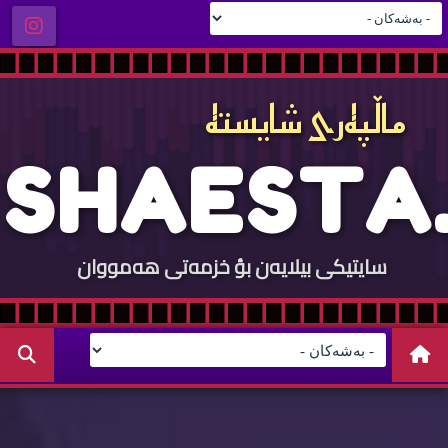
ماڵپه‌ری شایسته‌
S
H
A
E
S
T
A
.
سایتيكی بيلایه‌ن بؤ خزمه‌تی هه‌مووان
C
O
M