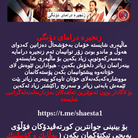
زنجیره‌ درامای دۆنگی
ماڵپه‌ری شایسته‌ خۆمان به‌خۆشحاڵ ده‌زانین كه‌دوای
هه‌وڵ و ماندو بونێ زۆر توانیمان ئه‌م زنجیره‌ درامایه‌
به‌سه‌ركه‌وتویی زیاد بكه‌ین بۆ ماڵپه‌ری شایسته‌و
بینه‌رانمان زیاتر دڵخۆش بكه‌ین - هیوادارین ئێوه‌ش لای
خۆتانه‌وه‌ پیشتوانیمان بكه‌ن پۆسته‌كانمان
مووشاره‌كه‌بكه‌نه‌لای خۆتان تاوه‌كو بینه‌ری زیاتر بێت
ئێمه‌ش بابه‌تی زیاتر و سه‌رنج راكێشتر زیاد ئه‌كه‌ین
بۆ ئاگادار بوون له‌نوێترین ئه‌ڵقه‌كان به‌ژداربه‌له‌ته‌له‌گرامی
شایسته‌
https://t.me/shaesta1
بۆ بینینی جوانترین كورته‌ڤیدۆكان فۆڵۆی
په‌یجی تیكتۆكمان بكه‌ن (
به‌ڵایك و كۆپیلینك