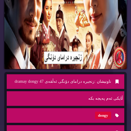
ناونیشان :
زنجیره‌ درامای دۆنگی ئه‌ڵقه‌ی 47 dramay dongy
ڵایكی ئه‌م په‌یجه‌ بكه‌
dongy