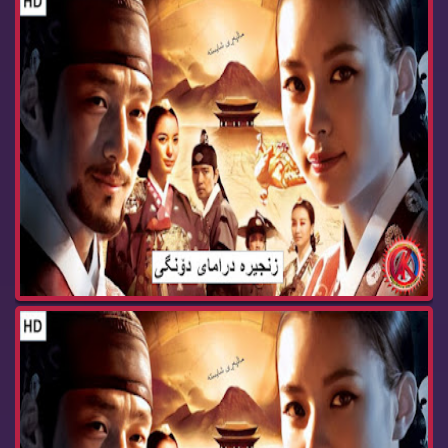
زنجیره‌ درامای دۆنگی ئه‌ڵقه‌ی 76 dramay dongy