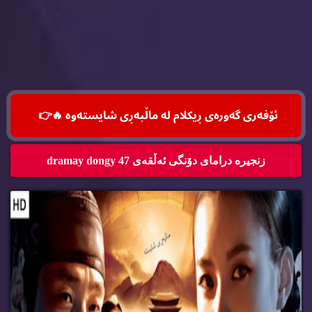
ئۆفه‌ری گه‌وره‌ی ڕیكلام له‌ ماڵپه‌ڕی شایسته‌وه‌ 🔥
👉
زنجیره‌ درامای دۆنگی ئه‌ڵقه‌ی 47 dramay dongy