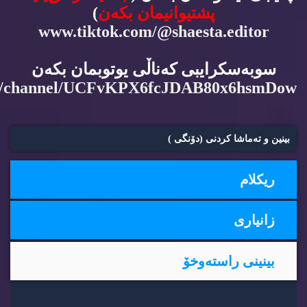
پشتیوانیمان بكه‌ن
)
www.tiktok.com/@shaesta.editor
سوبه‌سكرایبی كه‌ناڵی یوتوبمان بكه‌ن
m/channel/UCFvKPX6fcJDAB80x6hsmDow
بینین و ته‌ماشا كردنی (دۆنگی )
ریكلام
زانیاری
بینینی راسته‌وخۆ