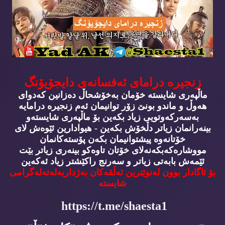
زنجیره‌ درامای ئه‌فسانه‌ی دایجۆیۆنگ
ماڵپه‌ری شایسته‌ خۆمان به‌خۆشحاڵ ده‌زانین كه‌دوای
هه‌وڵ و ماندو بونێ زۆر توانیمان ئه‌م زنجیره‌ درامایه‌
به‌سه‌ركه‌وتویی زیاد بكه‌ین بۆ ماڵپه‌ری شایسته‌و
بینه‌رانمان زیاتر دڵخۆش بكه‌ین - هیوادارین ئێوه‌ش لای
خۆتانه‌وه‌ پیشتوانیمان بكه‌ن پۆسته‌كانمان
مووشاره‌كه‌بكه‌نه‌لای خۆتان تاوه‌كو بینه‌ری زیاتر بێت
ئێمه‌ش بابه‌تی زیاتر و سه‌رنج راكێشتر زیاد ئه‌كه‌ین
بۆ ئاگادار بوون له‌نوێترین ئه‌ڵقه‌كان به‌ژداربه‌له‌ته‌له‌گرامی
شایسته‌
https://t.me/shaesta1