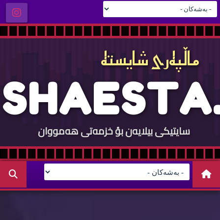
ماڵپه‌ری شایسته‌
S
H
A
E
S
T
A
.
سایتيكی بيلایه‌ن بؤ خزمه‌تی هه‌مووان
C
O
M