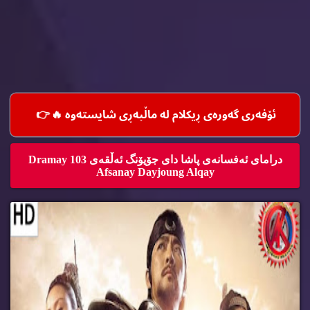
ئۆفه‌ری گه‌وره‌ی ڕیكلام له‌ ماڵپه‌ڕی شایسته‌وه‌ 🔥
👉
درامای ئه‌فسانه‌ی پاشا دای جۆیۆنگ ئه‌ڵقه‌ی 103 Dramay
Afsanay Dayjoung Alqay