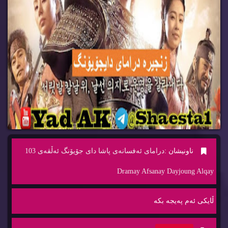
ناونیشان :
درامای ئه‌فسانه‌ی پاشا دای جۆیۆنگ ئه‌ڵقه‌ی 103
Dramay Afsanay Dayjoung Alqay
ڵایكی ئه‌م په‌یجه‌ بكه‌