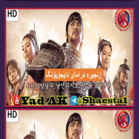
درامای ئه‌فسانه‌ی پاشا دای جۆیۆنگ ئه‌ڵقه‌ی 102 ...