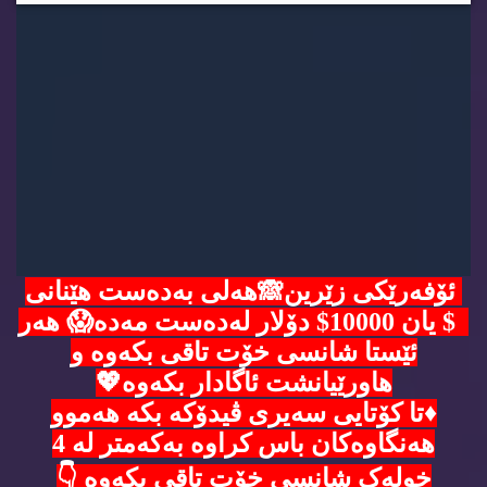
ئۆفەرێکی زێرین🙈هەلی بەدەست هێنانی
5$ یان 10000$ دۆلار لەدەست مەدە😱 هەر
ئێستا شانسی خۆت تاقی بکەوە و
هاورێیانشت ئاگادار بکەوە💖
♦️تا کۆتایی سەیری ڤیدۆکە بکە هەموو
هەنگاوەکان باس کراوە بەکەمتر لە 4
خولەک شانسی خۆت تاقی بکەوە 👇