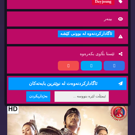
Dayjoung
بینه‌ر
ئاگاداركردنه‌وه‌ له‌ بوونی كێشه‌
ئێستا بڵاوی بكه‌ره‌وه‌
ئاگاداركردنه‌وه‌ت له‌ نوێترین بابه‌ته‌كان