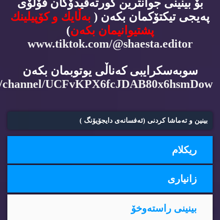
بۆ بینینی جوانترین كورته‌ڤیدۆكان فۆڵۆی
په‌یجی تیكتۆكمان بكه‌ن (
به‌ڵایك و كۆپیلینك
پشتیوانیمان بكه‌ن
)
www.tiktok.com/@shaesta.editor
سوبه‌سكرایبی كه‌ناڵی یوتوبمان بكه‌ن
m/channel/UCFvKPX6fcJDAB80x6hsmDow
بینین و ته‌ماشا كردنی (ئه‌فسانه‌ی دایجۆیۆنگ )
ریكلام
زانیاری
بینینی راسته‌وخۆ