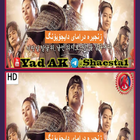
درامای ئه‌فسانه‌ی پاشا دای جۆیۆنگ ئه‌ڵقه‌ی 101 ...