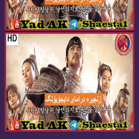
درامای ئه‌فسانه‌ی پاشا دای جۆیۆنگ ئه‌ڵقه‌ی 100 ...