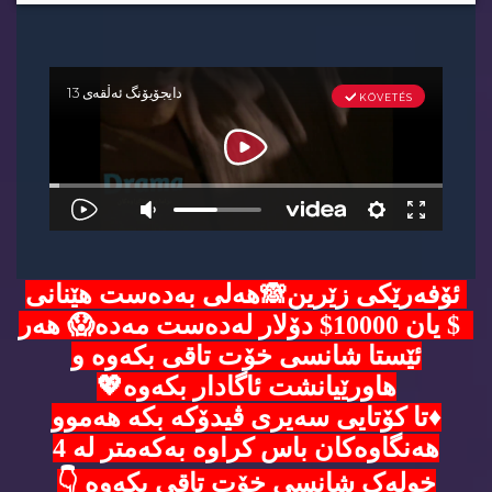
ئۆفەرێکی زێرین🙈هەلی بەدەست هێنانی
5$ یان 10000$ دۆلار لەدەست مەدە😱 هەر
ئێستا شانسی خۆت تاقی بکەوە و
هاورێیانشت ئاگادار بکەوە💖
♦️تا کۆتایی سەیری ڤیدۆکە بکە هەموو
هەنگاوەکان باس کراوە بەکەمتر لە 4
خولەک شانسی خۆت تاقی بکەوە 👇