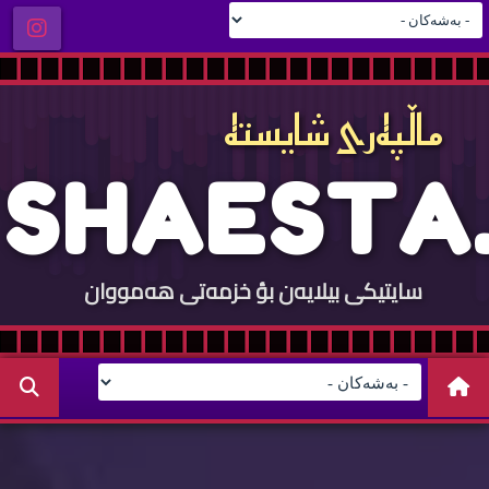
ماڵپه‌ری شایسته‌
S
H
A
E
S
T
A
.
سایتيكی بيلایه‌ن بؤ خزمه‌تی هه‌مووان
C
O
M