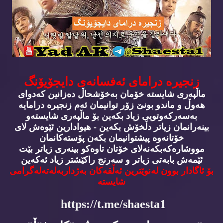
زنجیره‌ درامای ئه‌فسانه‌ی دایجۆیۆنگ
ماڵپه‌ری شایسته‌ خۆمان به‌خۆشحاڵ ده‌زانین كه‌دوای
هه‌وڵ و ماندو بونێ زۆر توانیمان ئه‌م زنجیره‌ درامایه‌
به‌سه‌ركه‌وتویی زیاد بكه‌ین بۆ ماڵپه‌ری شایسته‌و
بینه‌رانمان زیاتر دڵخۆش بكه‌ین - هیوادارین ئێوه‌ش لای
خۆتانه‌وه‌ پیشتوانیمان بكه‌ن پۆسته‌كانمان
مووشاره‌كه‌بكه‌نه‌لای خۆتان تاوه‌كو بینه‌ری زیاتر بێت
ئێمه‌ش بابه‌تی زیاتر و سه‌رنج راكێشتر زیاد ئه‌كه‌ین
بۆ ئاگادار بوون له‌نوێترین ئه‌ڵقه‌كان به‌ژداربه‌له‌ته‌له‌گرامی
شایسته‌
https://t.me/shaesta1