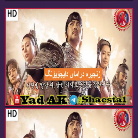
درامای ئه‌فسانه‌ی پاشا دای جۆیۆنگ ئه‌ڵقه‌ی 104 ...