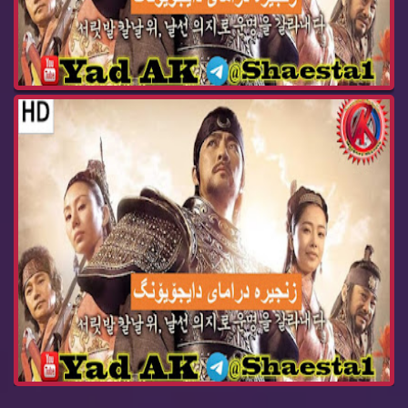
درامای ئه‌فسانه‌ی پاشا دای جۆیۆنگ ئه‌ڵقه‌ی 102 ...