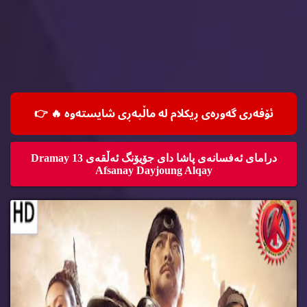
ئۆفه‌ری گه‌وره‌ی ڕیكلام له‌ ماڵپه‌ڕی شایسته‌وه‌ 🔥
👉
درامای ئه‌فسانه‌ی پاشا دای جۆیۆنگ ئه‌ڵقه‌ی 13 Dramay
Afsanay Dayjoung Alqay