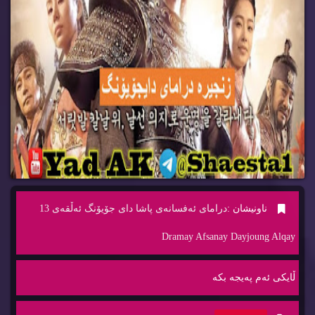
ناونیشان :
درامای ئه‌فسانه‌ی پاشا دای جۆیۆنگ ئه‌ڵقه‌ی 13
Dramay Afsanay Dayjoung Alqay
ڵایكی ئه‌م په‌یجه‌ بكه‌