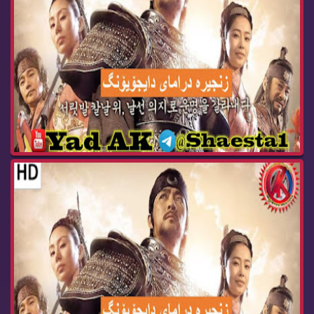
درامای ئه‌فسانه‌ی پاشا دای جۆیۆنگ ئه‌ڵقه‌ی 103 ...