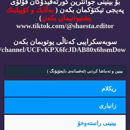
بۆ بینینی جوانترین كورته‌ڤیدۆكان فۆڵۆی
په‌یجی تیكتۆكمان بكه‌ن (
به‌ڵایك و كۆپیلینك
پشتیوانیمان بكه‌ن
)
www.tiktok.com/@shaesta.editor
سوبه‌سكرایبی كه‌ناڵی یوتوبمان بكه‌ن
m/channel/UCFvKPX6fcJDAB80x6hsmDow
بینین و ته‌ماشا كردنی (ئه‌فسانه‌ی دایجۆیۆنگ )
ریكلام
زانیاری
بینینی راسته‌وخۆ