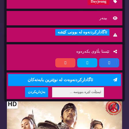
Dayjoung
بینه‌ر
ئاگاداركردنه‌وه‌ له‌ بوونی كێشه‌
ئێستا بڵاوی بكه‌ره‌وه‌
ئاگاداركردنه‌وه‌ت له‌ نوێترین بابه‌ته‌كان