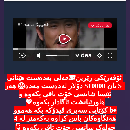
ئۆفەرێکی زێرین🙈هەلی بەدەست هێنانی
5$ یان 10000$ دۆلار لەدەست مەدە😱 هەر
ئێستا شانسی خۆت تاقی بکەوە و
هاورێیانشت ئاگادار بکەوە💖
♦️تا کۆتایی سەیری ڤیدۆکە بکە هەموو
هەنگاوەکان باس کراوە بەکەمتر لە 4
خولەک شانسی خۆت تاقی بکەوە 👇