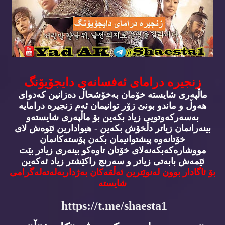
زنجیره‌ درامای ئه‌فسانه‌ی دایجۆیۆنگ
ماڵپه‌ری شایسته‌ خۆمان به‌خۆشحاڵ ده‌زانین كه‌دوای
هه‌وڵ و ماندو بونێ زۆر توانیمان ئه‌م زنجیره‌ درامایه‌
به‌سه‌ركه‌وتویی زیاد بكه‌ین بۆ ماڵپه‌ری شایسته‌و
بینه‌رانمان زیاتر دڵخۆش بكه‌ین - هیوادارین ئێوه‌ش لای
خۆتانه‌وه‌ پیشتوانیمان بكه‌ن پۆسته‌كانمان
مووشاره‌كه‌بكه‌نه‌لای خۆتان تاوه‌كو بینه‌ری زیاتر بێت
ئێمه‌ش بابه‌تی زیاتر و سه‌رنج راكێشتر زیاد ئه‌كه‌ین
بۆ ئاگادار بوون له‌نوێترین ئه‌ڵقه‌كان به‌ژداربه‌له‌ته‌له‌گرامی
شایسته‌
https://t.me/shaesta1