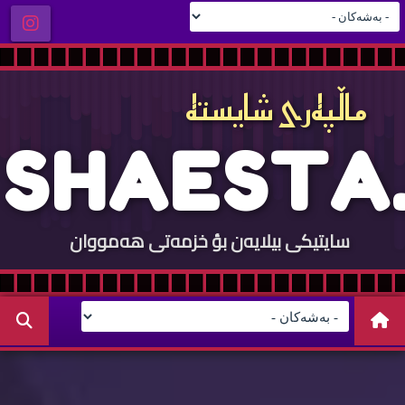
ماڵپه‌ری شایسته‌
S
H
A
E
S
T
A
.
سایتيكی بيلایه‌ن بؤ خزمه‌تی هه‌مووان
C
O
M