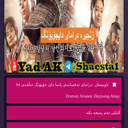
ناونیشان :
درامای ئه‌فسانه‌ی پاشا دای جۆیۆنگ ئه‌ڵقه‌ی 84
Dramay Afsanay Dayjoung Alqay
ڵایكی ئه‌م په‌یجه‌ بكه‌