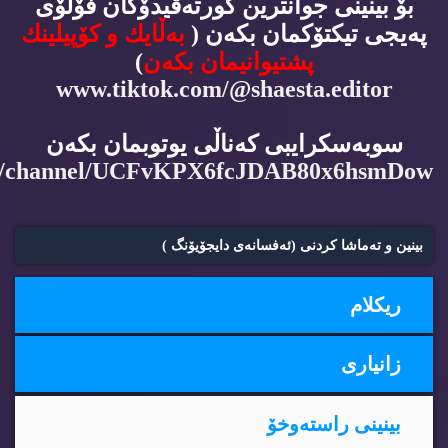
بۆ بینینی جوانترین كورته‌ڤیدۆكان فۆڵۆی
په‌یجی تیكتۆكمان بكه‌ن (
به‌ڵایك و كۆپیلینك
پشتیوانیمان بكه‌ن
)
www.tiktok.com/@shaesta.editor
سوبه‌سكرایبی كه‌ناڵی یوتوبمان بكه‌ن
m/channel/UCFvKPX6fcJDAB80x6hsmDow
بینین و ته‌ماشا كردنی (ئه‌فسانه‌ی دایجۆیۆنگ )
ریكلام
زانیاری
بینینی راسته‌وخۆ