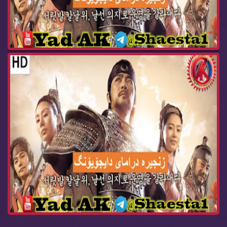
درامای ئه‌فسانه‌ی پاشا دای جۆیۆنگ ئه‌ڵقه‌ی 96 D...