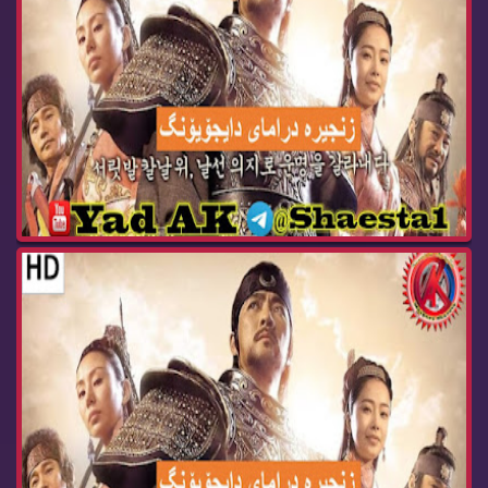
درامای ئه‌فسانه‌ی پاشا دای جۆیۆنگ ئه‌ڵقه‌ی 97 D...