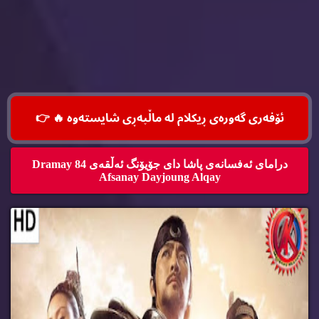
ئۆفه‌ری گه‌وره‌ی ڕیكلام له‌ ماڵپه‌ڕی شایسته‌وه‌ 🔥
👉
درامای ئه‌فسانه‌ی پاشا دای جۆیۆنگ ئه‌ڵقه‌ی 84 Dramay
Afsanay Dayjoung Alqay