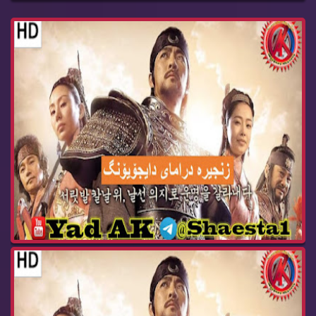
درامای ئه‌فسانه‌ی پاشا دای جۆیۆنگ ئه‌ڵقه‌ی 98 D...