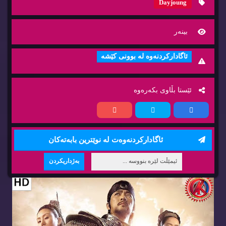
Dayjoung
بینه‌ر
ئاگاداركردنه‌وه‌ له‌ بوونی كێشه‌
ئێستا بڵاوی بكه‌ره‌وه‌
ئاگاداركردنه‌وه‌ت له‌ نوێترین بابه‌ته‌كان