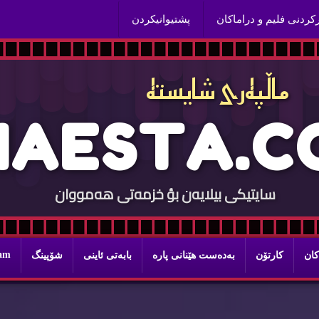
ركردنی فلیم و دراماكان
پشتیوانیكردن
ماڵپه‌ری شایسته‌
H
A
E
S
T
A
.
C
سایتيكی بيلایه‌ن بؤ خزمه‌تی هه‌مووان
ram
كان
كارتۆن
به‌ده‌ست هێنانی پاره‌
بابه‌تی ئاینی
شۆپینگ