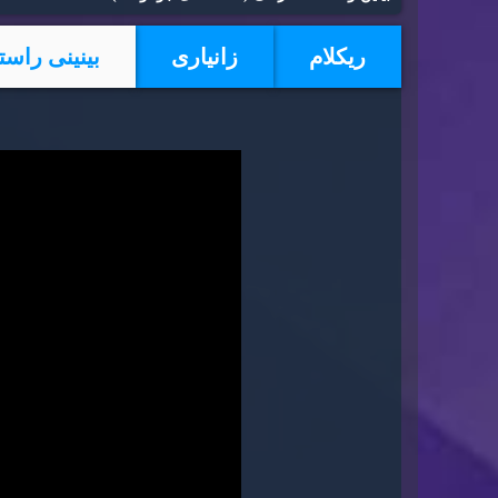
ریكلام
زانیاری
بینینی راست