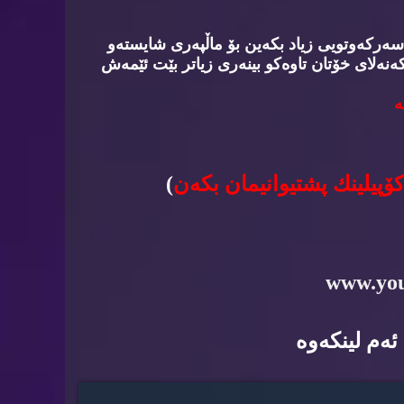
سه‌ركه‌وتویی زیاد بكه‌ین بۆ ماڵپه‌ری شایسته‌و
‌نه‌لای خۆتان تاوه‌كو بینه‌ری زیاتر بێت ئێمه‌ش
‌
كۆپیلینك پشتیوانیمان بكه‌ن
)
www.yo
ه‌م لینكه‌وه‌