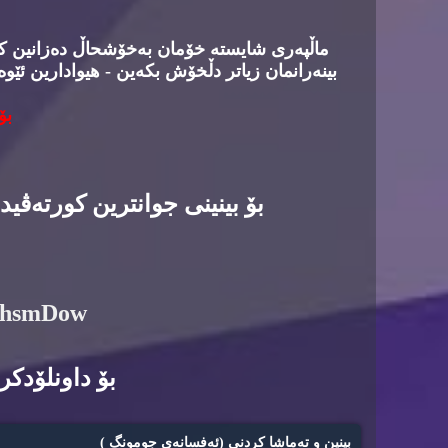
ماڵپه‌ری شایسته‌ خۆمان به‌خۆشحاڵ ده‌زانین كه‌د
بینه‌رانمان زیاتر دڵخۆش بكه‌ین - هیوادارین ئێوه
بۆ
بۆ بینینی جوانترین كورته‌ڤی
6hsmDow
بۆ داونلۆدكرد
بینین و ته‌ماشا كردنی (ئه‌فسانه‌ی جومونگ )