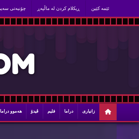
ئێمه‌ كێین
ڕیكلام كردن له‌ ماڵپه‌ڕ
چۆنیه‌تی سه‌ی
O
M
زانیاری
دراما
فلیم
ڤیدۆ
هه‌موو دراما