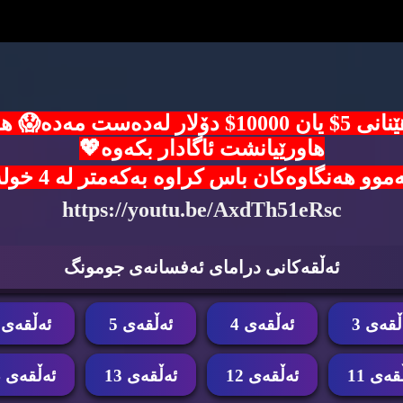
ئۆفەرێکی زێرین🙈هەلی بەدەست هێنانی 5$ یان 00
هاورێیانشت ئاگادار بکەوە💖
ن باس کراوە بەکەمتر لە 4 خولەک شانسی خۆت تاقی بکەوە 👇
https://youtu.be/AxdTh51eRsc
ئه‌ڵقه‌كانی درامای ئه‌فسانه‌ی جومونگ
ڵقه‌ی 3
ئه‌ڵقه‌ی 4
ئه‌ڵقه‌ی 5
ئه‌ڵقه‌ی 6
قه‌ی 11
ئه‌ڵقه‌ی 12
ئه‌ڵقه‌ی 13
ئه‌ڵقه‌ی 14