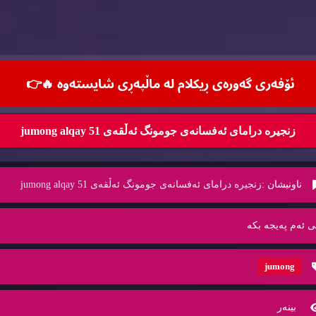
ئۆفه‌ری گه‌وره‌ی ڕیكلام له‌ ماڵپه‌ڕی شایسته‌وه‌ 🔥
👉
زنجیره‌ درامای ئه‌فسانه‌ی جومونگ ئه‌ڵقه‌ی jumong alqay 51
ناونیشان :
زنجیره‌ درامای ئه‌فسانه‌ی جومونگ ئه‌ڵقه‌ی jumong alqay 51
ی ئه‌م په‌یجه‌ بكه‌
jumong
بینه‌ر