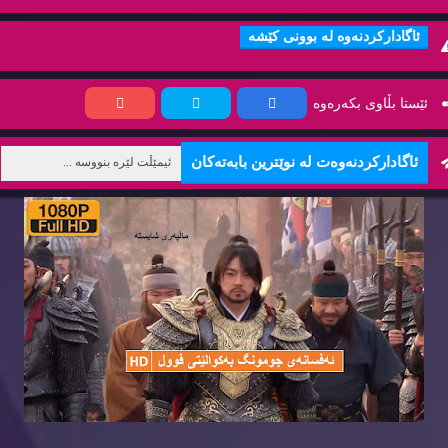
ئاگاداركردنه‌وه‌ له‌ بوونی كێشه‌
ئێستا بڵاوی بكه‌ره‌وه‌
ئاگاداركردنه‌وه‌ت له‌ نوێترین بابه‌ته‌كان