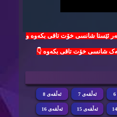
100$ دۆلار لەدەست مەدە😱 هەر ئێستا شانسی خۆت تاقی بکەوە و
ئه‌ڵقه‌ی 7
ئه‌ڵقه‌ی 8
ئه‌ڵقه‌ی 15
ئه‌ڵقه‌ی 16