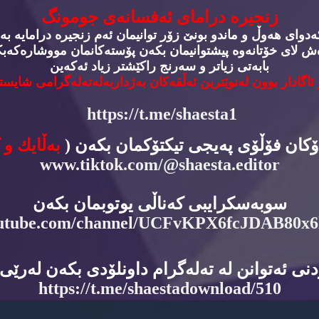
زنجیره‌ درامای ئه‌فسانه‌ی جومونگ
وای هه‌وڵ و ماندو بونێ زۆر توانیمان ئه‌م زنجیره‌ درامایه‌ به‌
‌ش لای خۆتانه‌وه‌ پیشتوانیمان بكه‌ن پۆسته‌كانمان مووشاره‌كه‌بكه
بابه‌تی زیاتر و سه‌رنج راكێشتر زیاد ئه‌كه‌ین
 ئاگادار بوون له‌نوێترین ئه‌ڵقه‌كان به‌ژداربه‌له‌ته‌له‌گرامی شایسته
https://t.me/shaesta1
دۆكان فۆڵۆی په‌یجی تیكتۆكمان بكه‌ن (
به‌ڵایك و 
www.tiktok.com/@shaesta.editor
سوبه‌سكرایبی كه‌ناڵی یوتوبمان بكه‌ن
utube.com/channel/UCFvKPX6fcJDAB80x
نی ئه‌توانن له‌ ته‌له‌گرام داونلۆدی بكه‌ن له‌رێی ئ
https://t.me/shaestadownload/510