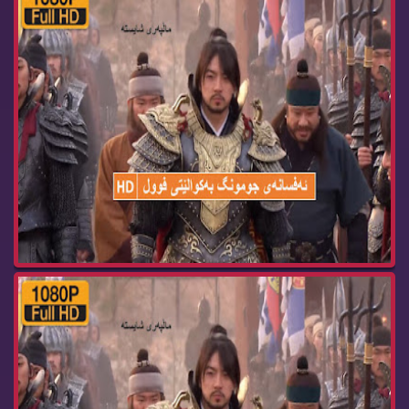
زنجیره‌ درامای ئه‌فسانه‌ی جومونگ ئه‌ڵقه‌ی jumon...