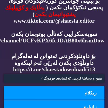
بۆ بینینی جوانترین كورته‌ڤیدۆكان فۆڵۆی
په‌یجی تیكتۆكمان بكه‌ن (
به‌ڵایك و كۆپیلینك
پشتیوانیمان بكه‌ن
)
www.tiktok.com/@shaesta.editor
سوبه‌سكرایبی كه‌ناڵی یوتوبمان بكه‌ن
m/channel/UCFvKPX6fcJDAB80x6hsmDow
بۆ داونلۆدكردنی ئه‌توانن له‌ ته‌له‌گرام
داونلۆدی بكه‌ن له‌رێی ئه‌م لینكه‌وه‌
https://t.me/shaestadownload/513
بینین و ته‌ماشا كردنی (ئه‌فسانه‌ی جومونگ )
ریكلام
زانیاری