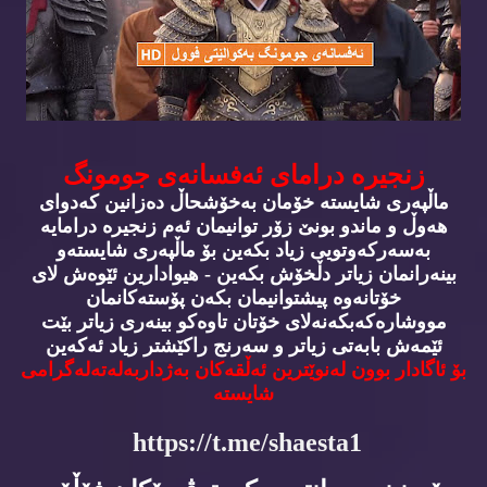
زنجیره‌ درامای ئه‌فسانه‌ی جومونگ
ماڵپه‌ری شایسته‌ خۆمان به‌خۆشحاڵ ده‌زانین كه‌دوای
هه‌وڵ و ماندو بونێ زۆر توانیمان ئه‌م زنجیره‌ درامایه‌
به‌سه‌ركه‌وتویی زیاد بكه‌ین بۆ ماڵپه‌ری شایسته‌و
بینه‌رانمان زیاتر دڵخۆش بكه‌ین - هیوادارین ئێوه‌ش لای
خۆتانه‌وه‌ پیشتوانیمان بكه‌ن پۆسته‌كانمان
مووشاره‌كه‌بكه‌نه‌لای خۆتان تاوه‌كو بینه‌ری زیاتر بێت
ئێمه‌ش بابه‌تی زیاتر و سه‌رنج راكێشتر زیاد ئه‌كه‌ین
بۆ ئاگادار بوون له‌نوێترین ئه‌ڵقه‌كان به‌ژداربه‌له‌ته‌له‌گرامی
شایسته‌
https://t.me/shaesta1