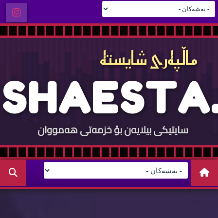
ماڵپه‌ری شایسته‌
S
H
A
E
S
T
A
.
سایتيكی بيلایه‌ن بؤ خزمه‌تی هه‌مووان
C
O
M