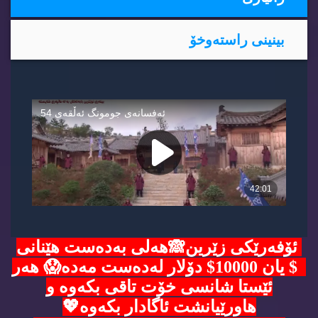
بینینی راسته‌وخۆ
ئۆفەرێکی زێرین🙈هەلی بەدەست هێنانی
5$ یان 10000$ دۆلار لەدەست مەدە😱 هەر
ئێستا شانسی خۆت تاقی بکەوە و
هاورێیانشت ئاگادار بکەوە💖