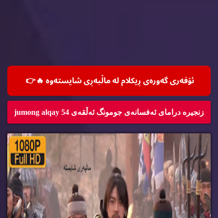
ئۆفه‌ری گه‌وره‌ی ڕیكلام له‌ ماڵپه‌ڕی شایسته‌وه‌ 🔥
👉
زنجیره‌ درامای ئه‌فسانه‌ی جومونگ ئه‌ڵقه‌ی jumong alqay 54