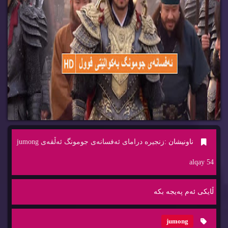
ناونیشان :
زنجیره‌ درامای ئه‌فسانه‌ی جومونگ ئه‌ڵقه‌ی jumong
alqay 54
ڵایكی ئه‌م په‌یجه‌ بكه‌
jumong