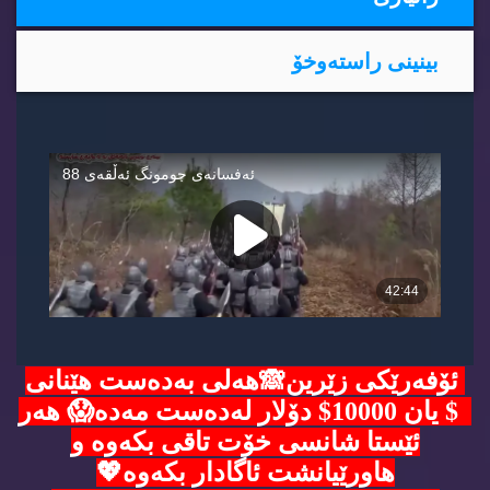
بینینی راسته‌وخۆ
ئۆفەرێکی زێرین🙈هەلی بەدەست هێنانی
5$ یان 10000$ دۆلار لەدەست مەدە😱 هەر
ئێستا شانسی خۆت تاقی بکەوە و
هاورێیانشت ئاگادار بکەوە💖