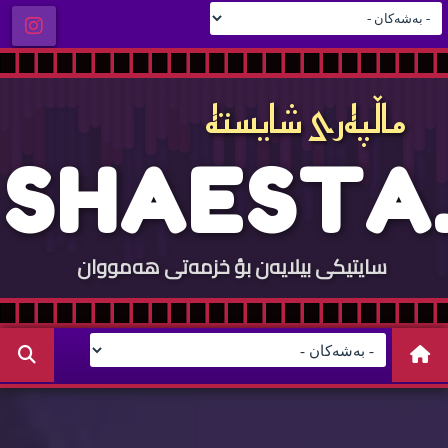
ماڵپه‌ری شایسته‌
S
H
A
E
S
T
A
.
سایتيكی بيلایه‌ن بؤ خزمه‌تی هه‌مووان
C
O
M