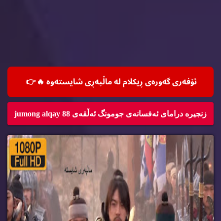
ئۆفه‌ری گه‌وره‌ی ڕیكلام له‌ ماڵپه‌ڕی شایسته‌وه‌ 🔥
👉
زنجیره‌ درامای ئه‌فسانه‌ی جومونگ ئه‌ڵقه‌ی jumong alqay 88