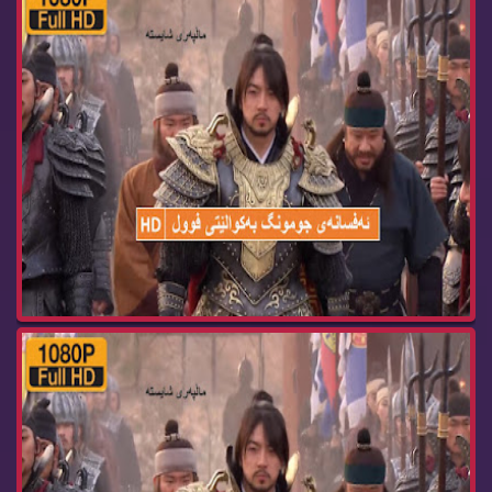
زنجیره‌ درامای ئه‌فسانه‌ی جومونگ ئه‌ڵقه‌ی jumon...