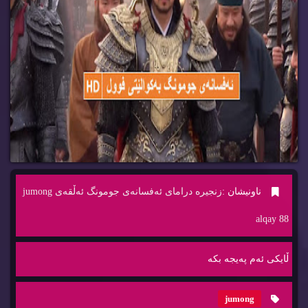
ناونیشان :
زنجیره‌ درامای ئه‌فسانه‌ی جومونگ ئه‌ڵقه‌ی jumong
alqay 88
ڵایكی ئه‌م په‌یجه‌ بكه‌
jumong