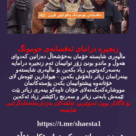
زنجیره‌ درامای ئه‌فسانه‌ی جومونگ
ماڵپه‌ری شایسته‌ خۆمان به‌خۆشحاڵ ده‌زانین كه‌دوای
هه‌وڵ و ماندو بونێ زۆر توانیمان ئه‌م زنجیره‌ درامایه‌
به‌سه‌ركه‌وتویی زیاد بكه‌ین بۆ ماڵپه‌ری شایسته‌و
بینه‌رانمان زیاتر دڵخۆش بكه‌ین - هیوادارین ئێوه‌ش لای
خۆتانه‌وه‌ پیشتوانیمان بكه‌ن پۆسته‌كانمان
مووشاره‌كه‌بكه‌نه‌لای خۆتان تاوه‌كو بینه‌ری زیاتر بێت
ئێمه‌ش بابه‌تی زیاتر و سه‌رنج راكێشتر زیاد ئه‌كه‌ین
بۆ ئاگادار بوون له‌نوێترین ئه‌ڵقه‌كان به‌ژداربه‌له‌ته‌له‌گرامی
شایسته‌
https://t.me/shaesta1