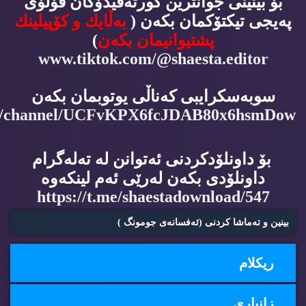
بۆ بینینی جوانترین كورته‌ڤیدۆكان فۆڵۆی
په‌یجی تیكتۆكمان بكه‌ن (
به‌ڵایك و كۆپیلینك
پشتیوانیمان بكه‌ن
)
www.tiktok.com/@shaesta.editor
سوبه‌سكرایبی كه‌ناڵی یوتوبمان بكه‌ن
m/channel/UCFvKPX6fcJDAB80x6hsmDow
بۆ داونلۆدكردنی ئه‌توانن له‌ ته‌له‌گرام
داونلۆدی بكه‌ن له‌رێی ئه‌م لینكه‌وه‌
https://t.me/shaestadownload/547
بینین و ته‌ماشا كردنی (ئه‌فسانه‌ی جومونگ )
ریكلام
زانیاری