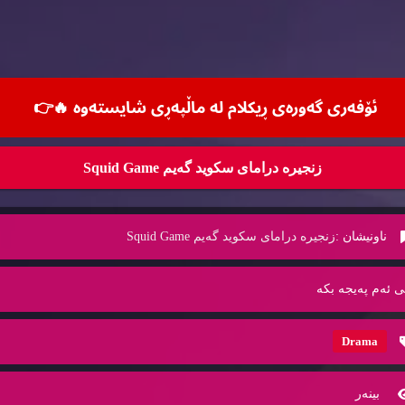
ئۆفه‌ری گه‌وره‌ی ڕیكلام له‌ ماڵپه‌ڕی شایسته‌وه‌ 🔥
👉
زنجیره‌ درامای سكوید گه‌یم Squid Game
ناونیشان :
زنجیره‌ درامای سكوید گه‌یم Squid Game
ی ئه‌م په‌یجه‌ بكه‌
Drama
بینه‌ر