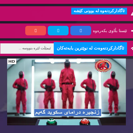
ئاگاداركردنه‌وه‌ له‌ بوونی كێشه‌
ئێستا بڵاوی بكه‌ره‌وه‌
ئاگاداركردنه‌وه‌ت له‌ نوێترین بابه‌ته‌كان