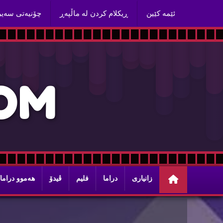
ئێمه‌ كێین
ڕیكلام كردن له‌ ماڵپه‌ڕ
چۆنیه‌تی سه‌ی
O
M
زانیاری
دراما
فلیم
ڤیدۆ
هه‌موو دراما