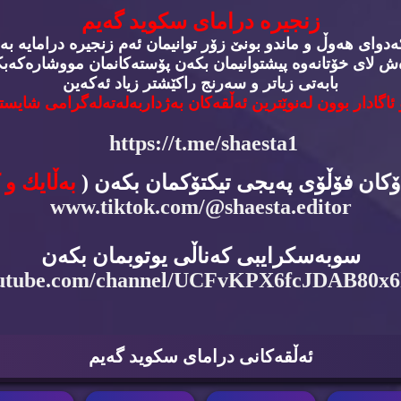
زنجیره‌ درامای سكوید گه‌یم
وای هه‌وڵ و ماندو بونێ زۆر توانیمان ئه‌م زنجیره‌ درامایه‌ به‌
‌ش لای خۆتانه‌وه‌ پیشتوانیمان بكه‌ن پۆسته‌كانمان مووشاره‌كه‌بكه
بابه‌تی زیاتر و سه‌رنج راكێشتر زیاد ئه‌كه‌ین
 ئاگادار بوون له‌نوێترین ئه‌ڵقه‌كان به‌ژداربه‌له‌ته‌له‌گرامی شایسته
https://t.me/shaesta1
دۆكان فۆڵۆی په‌یجی تیكتۆكمان بكه‌ن (
به‌ڵایك و 
www.tiktok.com/@shaesta.editor
سوبه‌سكرایبی كه‌ناڵی یوتوبمان بكه‌ن
utube.com/channel/UCFvKPX6fcJDAB80x
ئه‌ڵقه‌كانی درامای سكوید گه‌یم