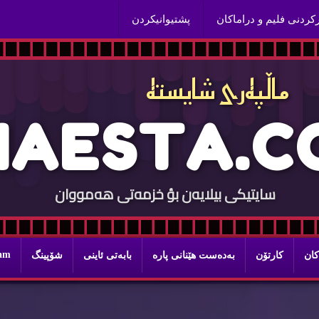
ركردنی فلیم و دراماكان
پشتیوانیكردن
ماڵپه‌ری شایسته‌
H
A
E
S
T
A
.
C
سایتيكی بيلایه‌ن بؤ خزمه‌تی هه‌مووان
ram
كان
كارتۆن
به‌ده‌ست هێنانی پاره‌
بابه‌تی ئاینی
شۆپینگ