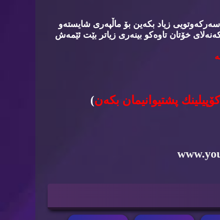
سه‌ركه‌وتویی زیاد بكه‌ین بۆ ماڵپه‌ری شایسته‌و
‌نه‌لای خۆتان تاوه‌كو بینه‌ری زیاتر بێت ئێمه‌ش
‌
كۆپیلینك پشتیوانیمان بكه‌ن
)
www.yo