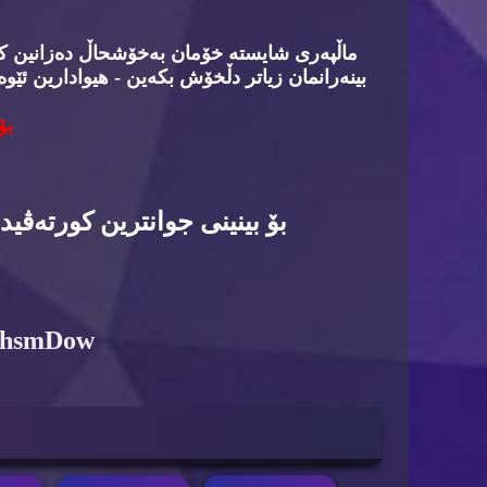
ماڵپه‌ری شایسته‌ خۆمان به‌خۆشحاڵ ده‌زانین كه‌د
بینه‌رانمان زیاتر دڵخۆش بكه‌ین - هیوادارین ئێوه
بۆ
بۆ بینینی جوانترین كورته‌ڤی
6hsmDow