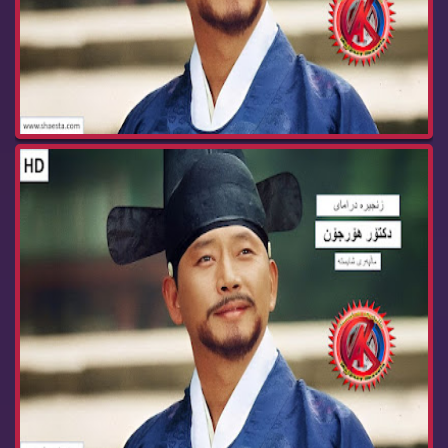
زنجیره‌ درامای دكتۆر هۆرجۆن ئه‌ڵقه‌ی 71 dktor h...