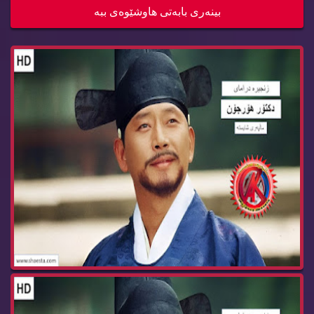
بینه‌ری بابه‌تی هاوشێوه‌ی ببه‌
زنجیره‌ درامای دكتۆر هۆرجۆن ئه‌ڵقه‌ی 61 dktor h...