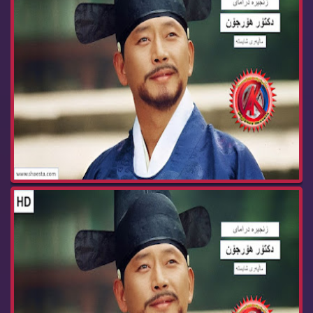
زنجیره‌ درامای دكتۆر هۆرجۆن ئه‌ڵقه‌ی 60 dktor h...