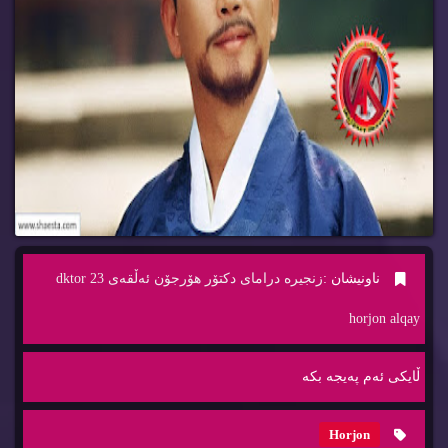
ناونیشان :
زنجیره‌ درامای دكتۆر هۆرجۆن ئه‌ڵقه‌ی 23 dktor
horjon alqay
ڵایكی ئه‌م په‌یجه‌ بكه‌
Horjon