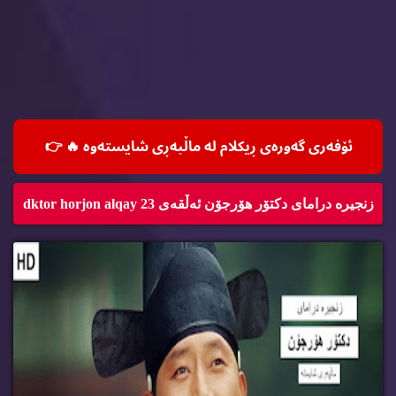
ئۆفه‌ری گه‌وره‌ی ڕیكلام له‌ ماڵپه‌ڕی شایسته‌وه‌ 🔥
👉
زنجیره‌ درامای دكتۆر هۆرجۆن ئه‌ڵقه‌ی 23 dktor horjon alqay