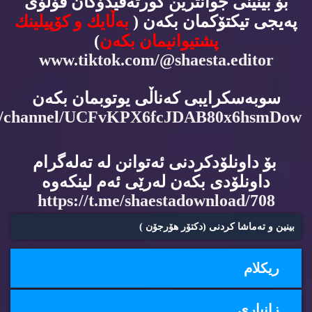
بۆ بینینی جوانترین كورته‌ڤیدۆكان فۆڵۆی
په‌یجی تیكتۆكمان بكه‌ن (
به‌ڵایك و كۆپیلینك
پشتیوانیمان بكه‌ن
)
www.tiktok.com/@shaesta.editor
سوبه‌سكرایبی كه‌ناڵی یوتوبمان بكه‌ن
m/channel/UCFvKPX6fcJDAB80x6hsmDow
بۆ داونلۆدكردنی ئه‌توانن له‌ ته‌له‌گرام
داونلۆدی بكه‌ن له‌رێی ئه‌م لینكه‌وه‌
https://t.me/shaestadownload/708
بینین و ته‌ماشا كردنی (دكتۆر هۆرجۆن )
ریكلام
زانیاری