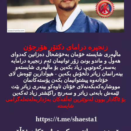
زنجیره‌ درامای دكتۆر هۆرجۆن
ماڵپه‌ری شایسته‌ خۆمان به‌خۆشحاڵ ده‌زانین كه‌دوای
هه‌وڵ و ماندو بونێ زۆر توانیمان ئه‌م زنجیره‌ درامایه‌
به‌سه‌ركه‌وتویی زیاد بكه‌ین بۆ ماڵپه‌ری شایسته‌و
بینه‌رانمان زیاتر دڵخۆش بكه‌ین - هیوادارین ئێوه‌ش لای
خۆتانه‌وه‌ پیشتوانیمان بكه‌ن پۆسته‌كانمان
مووشاره‌كه‌بكه‌نه‌لای خۆتان تاوه‌كو بینه‌ری زیاتر بێت
ئێمه‌ش بابه‌تی زیاتر و سه‌رنج راكێشتر زیاد ئه‌كه‌ین
بۆ ئاگادار بوون له‌نوێترین ئه‌ڵقه‌كان به‌ژداربه‌له‌ته‌له‌گرامی
شایسته‌
https://t.me/shaesta1