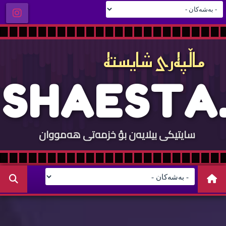
ماڵپه‌ری شایسته‌
S
H
A
E
S
T
A
.
سایتيكی بيلایه‌ن بؤ خزمه‌تی هه‌مووان
C
O
M