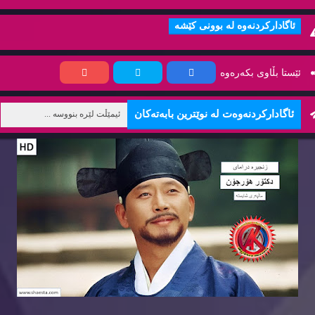
ئاگاداركردنه‌وه‌ له‌ بوونی كێشه‌
ئێستا بڵاوی بكه‌ره‌وه‌
ئاگاداركردنه‌وه‌ت له‌ نوێترین بابه‌ته‌كان