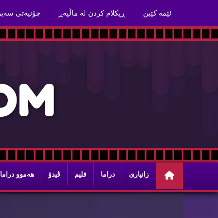
ئێمه‌ كێین
ڕیكلام كردن له‌ ماڵپه‌ڕ
چۆنیه‌تی سه‌ی
O
M
زانیاری
دراما
فلیم
ڤیدۆ
هه‌موو دراما