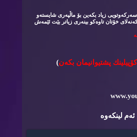
سه‌ركه‌وتویی زیاد بكه‌ین بۆ ماڵپه‌ری شایسته‌و
‌نه‌لای خۆتان تاوه‌كو بینه‌ری زیاتر بێت ئێمه‌ش
‌
كۆپیلینك پشتیوانیمان بكه‌ن
)
www.yo
ه‌م لینكه‌وه‌