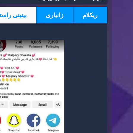
ریكلام
زانیاری
بینینی راست