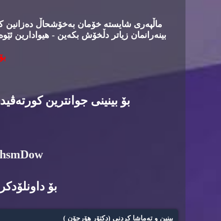
ماڵپه‌ری شایسته‌ خۆمان به‌خۆشحاڵ ده‌زانین كه‌د
بینه‌رانمان زیاتر دڵخۆش بكه‌ین - هیوادارین ئێوه
بۆ
بۆ بینینی جوانترین كورته‌ڤی
6hsmDow
بۆ داونلۆدكرد
بینین و ته‌ماشا كردنی (دكتۆر هۆرجۆن )