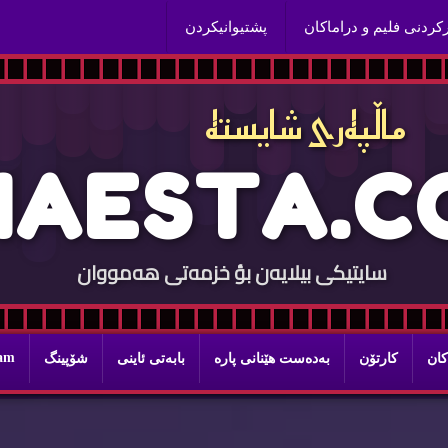
ركردنی فلیم و دراماكان
پشتیوانیكردن
ماڵپه‌ری شایسته‌
H
A
E
S
T
A
.
C
سایتيكی بيلایه‌ن بؤ خزمه‌تی هه‌مووان
ram
كان
كارتۆن
به‌ده‌ست هێنانی پاره‌
بابه‌تی ئاینی
شۆپینگ