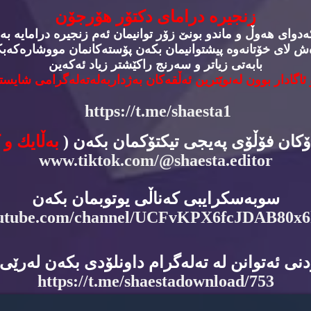
زنجیره‌ درامای دكتۆر هۆرجۆن
وای هه‌وڵ و ماندو بونێ زۆر توانیمان ئه‌م زنجیره‌ درامایه‌ به‌
‌ش لای خۆتانه‌وه‌ پیشتوانیمان بكه‌ن پۆسته‌كانمان مووشاره‌كه‌بكه
بابه‌تی زیاتر و سه‌رنج راكێشتر زیاد ئه‌كه‌ین
 ئاگادار بوون له‌نوێترین ئه‌ڵقه‌كان به‌ژداربه‌له‌ته‌له‌گرامی شایسته
https://t.me/shaesta1
دۆكان فۆڵۆی په‌یجی تیكتۆكمان بكه‌ن (
به‌ڵایك و 
www.tiktok.com/@shaesta.editor
سوبه‌سكرایبی كه‌ناڵی یوتوبمان بكه‌ن
utube.com/channel/UCFvKPX6fcJDAB80x
نی ئه‌توانن له‌ ته‌له‌گرام داونلۆدی بكه‌ن له‌رێی ئ
https://t.me/shaestadownload/753