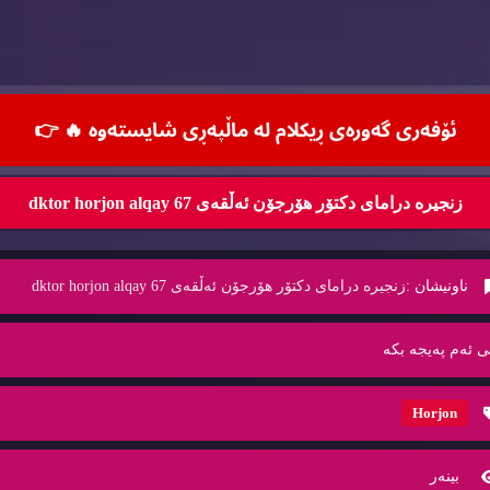
ئۆفه‌ری گه‌وره‌ی ڕیكلام له‌ ماڵپه‌ڕی شایسته‌وه‌ 🔥
👉
زنجیره‌ درامای دكتۆر هۆرجۆن ئه‌ڵقه‌ی 67 dktor horjon alqay
ناونیشان :
زنجیره‌ درامای دكتۆر هۆرجۆن ئه‌ڵقه‌ی 67 dktor horjon alqay
ی ئه‌م په‌یجه‌ بكه‌
Horjon
بینه‌ر