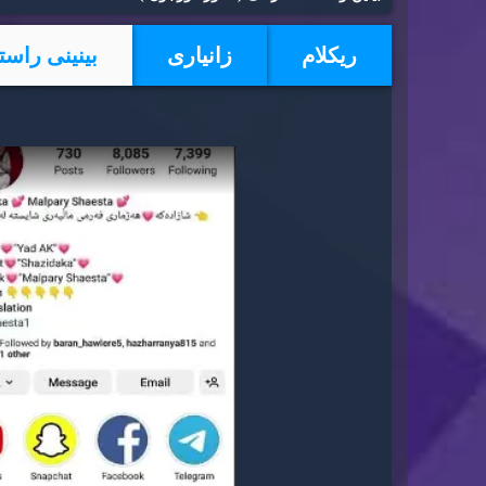
ریكلام
زانیاری
بینینی راست