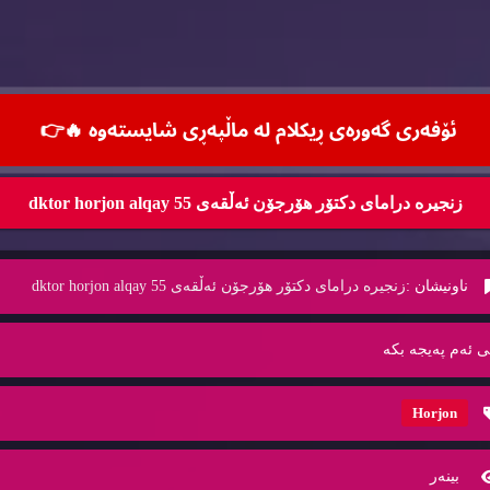
ئۆفه‌ری گه‌وره‌ی ڕیكلام له‌ ماڵپه‌ڕی شایسته‌وه‌ 🔥
👉
زنجیره‌ درامای دكتۆر هۆرجۆن ئه‌ڵقه‌ی 55 dktor horjon alqay
ناونیشان :
زنجیره‌ درامای دكتۆر هۆرجۆن ئه‌ڵقه‌ی 55 dktor horjon alqay
ی ئه‌م په‌یجه‌ بكه‌
Horjon
بینه‌ر