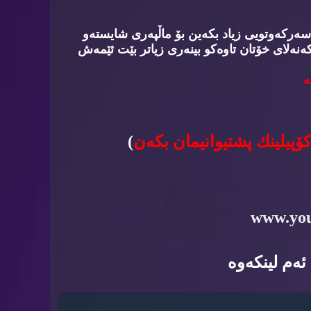
سه‌ركه‌وتویی زیاد بكه‌ین بۆ ماڵپه‌ری شایسته‌و
‌نه‌لای خۆتان تاوه‌كو بینه‌ری زیاتر بێت ئێمه‌ش
‌
كۆپیلینك پشتیوانیمان بكه‌ن
)
www.yo
ه‌م لینكه‌وه‌