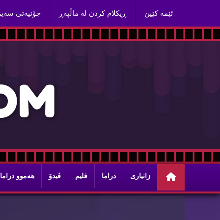
ئێمه‌ كێین
ڕیكلام كردن له‌ ماڵپه‌ڕ
چۆنیه‌تی سه‌ی
O
M
زانیاری
دراما
فلیم
ڤیدۆ
هه‌موو دراما