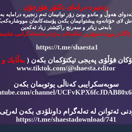
زنجیره‌ درامای دكتۆر هۆرجۆن
وای هه‌وڵ و ماندو بونێ زۆر توانیمان ئه‌م زنجیره‌ درامایه‌ به‌
‌ش لای خۆتانه‌وه‌ پیشتوانیمان بكه‌ن پۆسته‌كانمان مووشاره‌كه‌بكه
بابه‌تی زیاتر و سه‌رنج راكێشتر زیاد ئه‌كه‌ین
 ئاگادار بوون له‌نوێترین ئه‌ڵقه‌كان به‌ژداربه‌له‌ته‌له‌گرامی شایسته
https://t.me/shaesta1
دۆكان فۆڵۆی په‌یجی تیكتۆكمان بكه‌ن (
به‌ڵایك و 
www.tiktok.com/@shaesta.editor
سوبه‌سكرایبی كه‌ناڵی یوتوبمان بكه‌ن
utube.com/channel/UCFvKPX6fcJDAB80x
نی ئه‌توانن له‌ ته‌له‌گرام داونلۆدی بكه‌ن له‌رێی ئ
https://t.me/shaestadownload/741