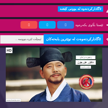
ئاگاداركردنه‌وه‌ له‌ بوونی كێشه‌
ئێستا بڵاوی بكه‌ره‌وه‌
ئاگاداركردنه‌وه‌ت له‌ نوێترین بابه‌ته‌كان