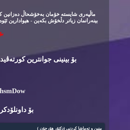
ماڵپه‌ری شایسته‌ خۆمان به‌خۆشحاڵ ده‌زانین كه‌د
بینه‌رانمان زیاتر دڵخۆش بكه‌ین - هیوادارین ئێوه
بۆ
بۆ بینینی جوانترین كورته‌ڤی
6hsmDow
بۆ داونلۆدكرد
بینین و ته‌ماشا كردنی (دكتۆر هۆرجۆن )