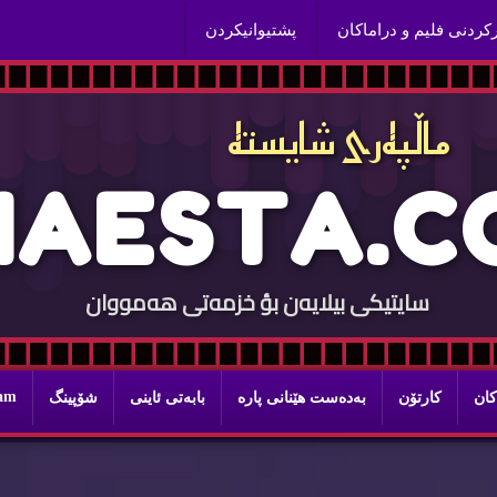
ركردنی فلیم و دراماكان
پشتیوانیكردن
ماڵپه‌ری شایسته‌
H
A
E
S
T
A
.
C
سایتيكی بيلایه‌ن بؤ خزمه‌تی هه‌مووان
ram
كان
كارتۆن
به‌ده‌ست هێنانی پاره‌
بابه‌تی ئاینی
شۆپینگ