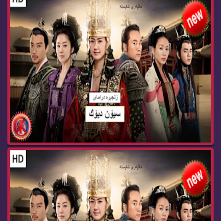
زنجیره‌ درامای سیۆن دیۆك بیدام ئه‌ڵقه‌ی 81 Bida...