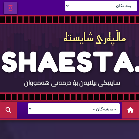
ماڵپه‌ری شایسته‌
S
H
A
E
S
T
A
.
سایتيكی بيلایه‌ن بؤ خزمه‌تی هه‌مووان
C
O
M