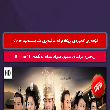
ئۆفه‌ری گه‌وره‌ی ڕیكلام له‌ ماڵپه‌ڕی شایسته‌وه‌ 🔥
👉
زنجیره‌ درامای سیۆن دیۆك بیدام ئه‌ڵقه‌ی 11 Bidam