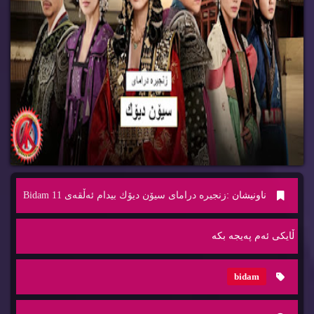
ناونیشان :
زنجیره‌ درامای سیۆن دیۆك بیدام ئه‌ڵقه‌ی 11 Bidam
ڵایكی ئه‌م په‌یجه‌ بكه‌
bidam