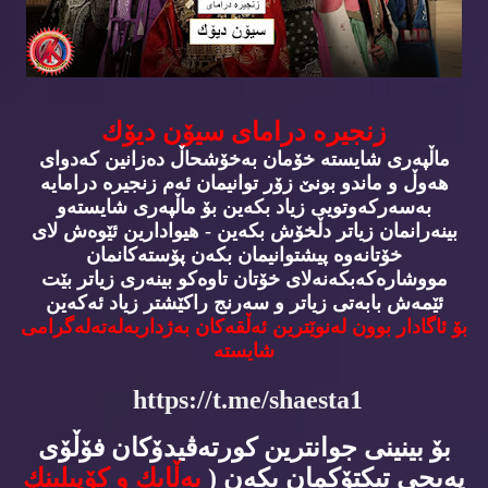
زنجیره‌ درامای سیۆن دیۆك
ماڵپه‌ری شایسته‌ خۆمان به‌خۆشحاڵ ده‌زانین كه‌دوای
هه‌وڵ و ماندو بونێ زۆر توانیمان ئه‌م زنجیره‌ درامایه‌
به‌سه‌ركه‌وتویی زیاد بكه‌ین بۆ ماڵپه‌ری شایسته‌و
بینه‌رانمان زیاتر دڵخۆش بكه‌ین - هیوادارین ئێوه‌ش لای
خۆتانه‌وه‌ پیشتوانیمان بكه‌ن پۆسته‌كانمان
مووشاره‌كه‌بكه‌نه‌لای خۆتان تاوه‌كو بینه‌ری زیاتر بێت
ئێمه‌ش بابه‌تی زیاتر و سه‌رنج راكێشتر زیاد ئه‌كه‌ین
بۆ ئاگادار بوون له‌نوێترین ئه‌ڵقه‌كان به‌ژداربه‌له‌ته‌له‌گرامی
شایسته‌
https://t.me/shaesta1
بۆ بینینی جوانترین كورته‌ڤیدۆكان فۆڵۆی
په‌یجی تیكتۆكمان بكه‌ن (
به‌ڵایك و كۆپیلینك