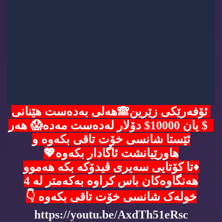
ئۆفەرێکی زێرین🙈هەلی بەدەست هێنانی
5$ یان 10000$ دۆلار لەدەست مەدە😱 هەر
ئێستا شانسی خۆت تاقی بکەوە و
هاورێیانشت ئاگادار بکەوە💖
♦️تا کۆتایی سەیری ڤیدۆکە بکە هەموو
هەنگاوەکان باس کراوە بەکەمتر لە 4
خولەک شانسی خۆت تاقی بکەوە 👇
https://youtu.be/AxdTh51eRsc