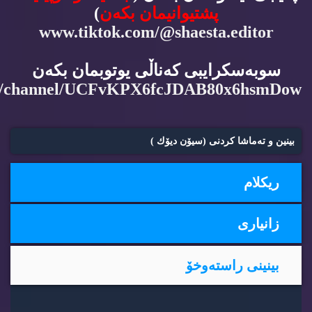
پشتیوانیمان بكه‌ن
)
www.tiktok.com/@shaesta.editor
سوبه‌سكرایبی كه‌ناڵی یوتوبمان بكه‌ن
m/channel/UCFvKPX6fcJDAB80x6hsmDow
بینین و ته‌ماشا كردنی (سیۆن دیۆك )
ریكلام
زانیاری
بینینی راسته‌وخۆ