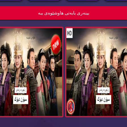
زنجیره‌ درامای سیۆن دیۆك بیدام ئه‌ڵقه‌ی 80
بینه‌ری بابه‌تی هاوشێوه‌ی ببه‌
Bida...
Bida...