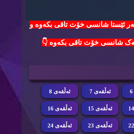
100$ دۆلار لەدەست مەدە😱 هەر ئێستا شانسی خۆت تاقی بکەوە و
ئه‌ڵقه‌ی 7
ئه‌ڵقه‌ی 8
ئه‌ڵقه‌ی 15
ئه‌ڵقه‌ی 16
ئه‌ڵقه‌ی 23
ئه‌ڵقه‌ی 24