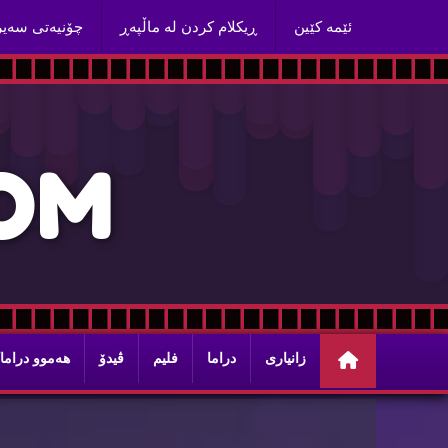
ئێمه‌ كێین
ڕیكلام كردن له‌ ماڵپه‌ڕ
چۆنیه‌تی سه‌ی
O
M
زانیاری
دراما
فلیم
ڤیدۆ
هه‌موو دراما