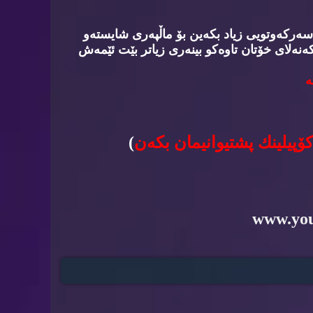
سه‌ركه‌وتویی زیاد بكه‌ین بۆ ماڵپه‌ری شایسته‌و
‌نه‌لای خۆتان تاوه‌كو بینه‌ری زیاتر بێت ئێمه‌ش
‌
كۆپیلینك پشتیوانیمان بكه‌ن
)
www.yo