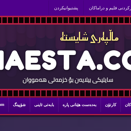
ركردنی فلیم و دراماكان
پشتیوانیكردن
ماڵپه‌ری شایسته‌
H
A
E
S
T
A
.
C
سایتيكی بيلایه‌ن بؤ خزمه‌تی هه‌مووان
ram
كان
كارتۆن
به‌ده‌ست هێنانی پاره‌
بابه‌تی ئاینی
شۆپینگ