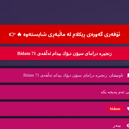
ئۆفه‌ری گه‌وره‌ی ڕیكلام له‌ ماڵپه‌ڕی شایسته‌وه‌ 🔥
👉
زنجیره‌ درامای سیۆن دیۆك بیدام ئه‌ڵقه‌ی 71 Bidam
ناونیشان :
زنجیره‌ درامای سیۆن دیۆك بیدام ئه‌ڵقه‌ی 71 Bidam
ی ئه‌م په‌یجه‌ بكه‌
bidam
بینه‌ر