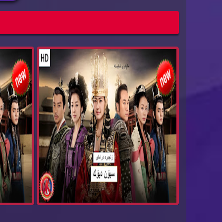
زنجیره‌ درامای سیۆن دیۆك بیدام ئه‌ڵقه‌ی 81
Bida...