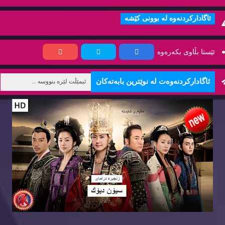
ئاگاداركردنه‌وه‌ له‌ بوونی كێشه‌
ئێستا بڵاوی بكه‌ره‌وه‌
ئاگاداركردنه‌وه‌ت له‌ نوێترین بابه‌ته‌كان