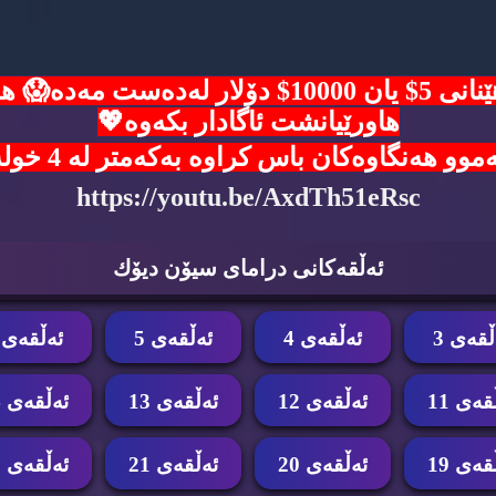
ئۆفەرێکی زێرین🙈هەلی بەدەست هێنانی 5$ یان 00
هاورێیانشت ئاگادار بکەوە💖
ن باس کراوە بەکەمتر لە 4 خولەک شانسی خۆت تاقی بکەوە 👇
https://youtu.be/AxdTh51eRsc
ئه‌ڵقه‌كانی درامای سیۆن دیۆك
ڵقه‌ی 3
ئه‌ڵقه‌ی 4
ئه‌ڵقه‌ی 5
ئه‌ڵقه‌ی 6
قه‌ی 11
ئه‌ڵقه‌ی 12
ئه‌ڵقه‌ی 13
ئه‌ڵقه‌ی 14
قه‌ی 19
ئه‌ڵقه‌ی 20
ئه‌ڵقه‌ی 21
ئه‌ڵقه‌ی 22