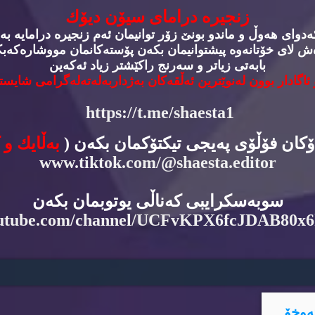
زنجیره‌ درامای سیۆن دیۆك
وای هه‌وڵ و ماندو بونێ زۆر توانیمان ئه‌م زنجیره‌ درامایه‌ به‌
‌ش لای خۆتانه‌وه‌ پیشتوانیمان بكه‌ن پۆسته‌كانمان مووشاره‌كه‌بكه
بابه‌تی زیاتر و سه‌رنج راكێشتر زیاد ئه‌كه‌ین
 ئاگادار بوون له‌نوێترین ئه‌ڵقه‌كان به‌ژداربه‌له‌ته‌له‌گرامی شایسته
https://t.me/shaesta1
دۆكان فۆڵۆی په‌یجی تیكتۆكمان بكه‌ن (
به‌ڵایك و 
www.tiktok.com/@shaesta.editor
سوبه‌سكرایبی كه‌ناڵی یوتوبمان بكه‌ن
utube.com/channel/UCFvKPX6fcJDAB80x
ه‌وخۆ