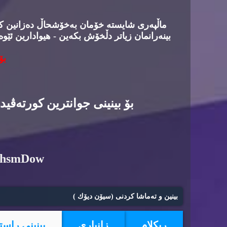
ماڵپه‌ری شایسته‌ خۆمان به‌خۆشحاڵ ده‌زانین كه‌د
بینه‌رانمان زیاتر دڵخۆش بكه‌ین - هیوادارین ئێوه
بۆ
بۆ بینینی جوانترین كورته‌ڤی
6hsmDow
بینین و ته‌ماشا كردنی (سیۆن دیۆك )
ریكلام
زانیاری
بینینی راست