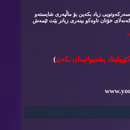
سه‌ركه‌وتویی زیاد بكه‌ین بۆ ماڵپه‌ری شایسته‌و
‌نه‌لای خۆتان تاوه‌كو بینه‌ری زیاتر بێت ئێمه‌ش
‌
كۆپیلینك پشتیوانیمان بكه‌ن
)
www.yo