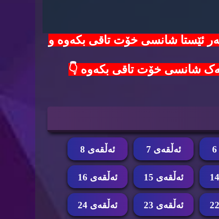
100$ دۆلار لەدەست مەدە😱 هەر ئێستا شانسی خۆت تاقی بکەوە و
ئه‌ڵقه‌ی 7
ئه‌ڵقه‌ی 8
ئه‌ڵقه‌ی 15
ئه‌ڵقه‌ی 16
ئه‌ڵقه‌ی 23
ئه‌ڵقه‌ی 24