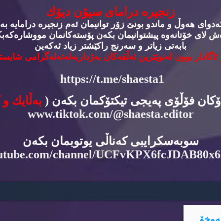
زنجیره‌ درامای سیۆن دیۆك
وای هه‌وڵ و ماندو بونێ زۆر توانیمان ئه‌م زنجیره‌ درامایه‌ به‌
‌ش لای خۆتانه‌وه‌ پیشتوانیمان بكه‌ن پۆسته‌كانمان مووشاره‌كه‌بكه
بابه‌تی زیاتر و سه‌رنج راكێشتر زیاد ئه‌كه‌ین
 ئاگادار بوون له‌نوێترین ئه‌ڵقه‌كان به‌ژداربه‌له‌ته‌له‌گرامی شایسته
https://t.me/shaesta1
دۆكان فۆڵۆی په‌یجی تیكتۆكمان بكه‌ن (
به‌ڵایك و 
www.tiktok.com/@shaesta.editor
سوبه‌سكرایبی كه‌ناڵی یوتوبمان بكه‌ن
utube.com/channel/UCFvKPX6fcJDAB80x
ه‌وخۆ