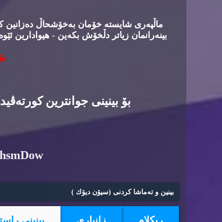
ماڵپه‌ری شایسته‌ خۆمان به‌خۆشحاڵ ده‌زانین كه‌د
بینه‌رانمان زیاتر دڵخۆش بكه‌ین - هیوادارین ئێوه
بۆ
بۆ بینینی جوانترین كورته‌ڤی
6hsmDow
بینین و ته‌ماشا كردنی (سیۆن دیۆك )
ریكلام
زانیاری
بینینی راست