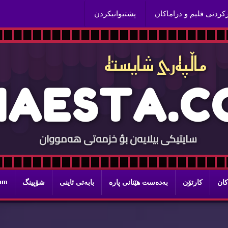
ركردنی فلیم و دراماكان
پشتیوانیكردن
ماڵپه‌ری شایسته‌
H
A
E
S
T
A
.
C
سایتيكی بيلایه‌ن بؤ خزمه‌تی هه‌مووان
ram
كان
كارتۆن
به‌ده‌ست هێنانی پاره‌
بابه‌تی ئاینی
شۆپینگ