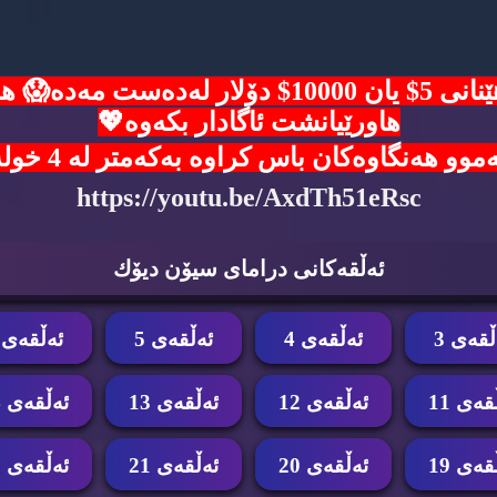
ئۆفەرێکی زێرین🙈هەلی بەدەست هێنانی 5$ یان 00
هاورێیانشت ئاگادار بکەوە💖
ن باس کراوە بەکەمتر لە 4 خولەک شانسی خۆت تاقی بکەوە 👇
https://youtu.be/AxdTh51eRsc
ئه‌ڵقه‌كانی درامای سیۆن دیۆك
ڵقه‌ی 3
ئه‌ڵقه‌ی 4
ئه‌ڵقه‌ی 5
ئه‌ڵقه‌ی 6
قه‌ی 11
ئه‌ڵقه‌ی 12
ئه‌ڵقه‌ی 13
ئه‌ڵقه‌ی 14
قه‌ی 19
ئه‌ڵقه‌ی 20
ئه‌ڵقه‌ی 21
ئه‌ڵقه‌ی 22