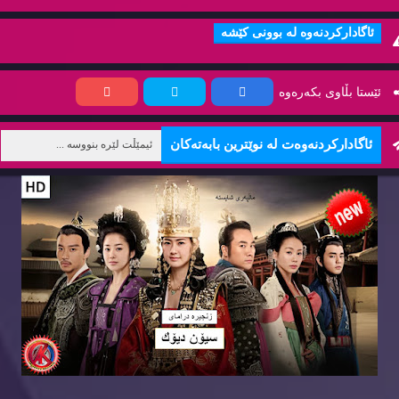
ئاگاداركردنه‌وه‌ له‌ بوونی كێشه‌
ئێستا بڵاوی بكه‌ره‌وه‌
ئاگاداركردنه‌وه‌ت له‌ نوێترین بابه‌ته‌كان