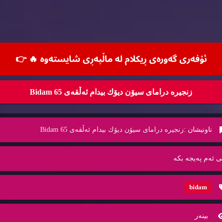
ئۆفه‌ری گه‌وره‌ی ڕیكلام له‌ ماڵپه‌ڕی شایسته‌وه‌ 🔥
👉
زنجیره‌ درامای سیۆن دیۆك بیدام ئه‌ڵقه‌ی 65 Bidam
ناونیشان :
زنجیره‌ درامای سیۆن دیۆك بیدام ئه‌ڵقه‌ی 65 Bidam
ی ئه‌م په‌یجه‌ بكه‌
bidam
بینه‌ر