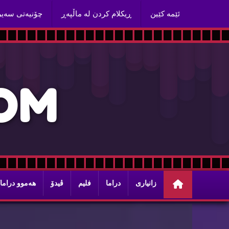
ئێمه‌ كێین
ڕیكلام كردن له‌ ماڵپه‌ڕ
چۆنیه‌تی سه‌ی
O
M
زانیاری
دراما
فلیم
ڤیدۆ
هه‌موو دراما