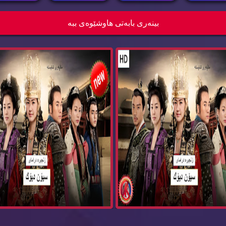
زنجیره‌ درامای سیۆن دیۆك بیدام ئه‌ڵقه‌ی 73
بینه‌ری بابه‌تی هاوشێوه‌ی ببه‌
Bida...
Bida...