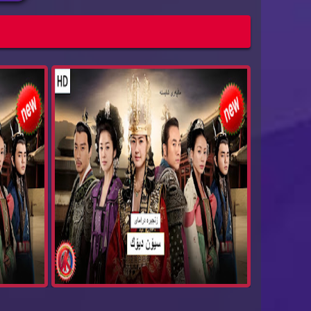
زنجیره‌ درامای سیۆن دیۆك بیدام ئه‌ڵقه‌ی 74
Bida...