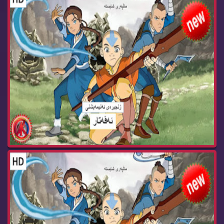
زنجیره‌ كارتۆنی ئه‌ڤه‌تار وه‌رزی سێ ئه‌ڵقه‌ی 14...