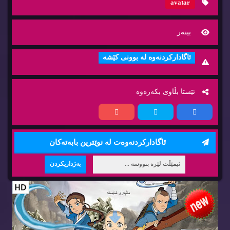
avatar
بینه‌ر
ئاگاداركردنه‌وه‌ له‌ بوونی كێشه‌
ئێستا بڵاوی بكه‌ره‌وه‌
ئاگاداركردنه‌وه‌ت له‌ نوێترین بابه‌ته‌كان