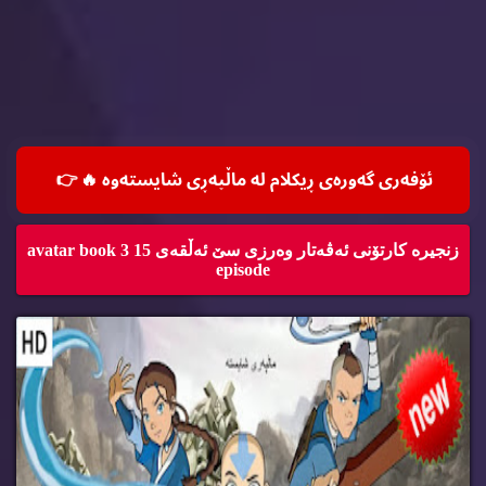
ئۆفه‌ری گه‌وره‌ی ڕیكلام له‌ ماڵپه‌ڕی شایسته‌وه‌ 🔥
👉
زنجیره‌ كارتۆنی ئه‌ڤه‌تار وه‌رزی سێ ئه‌ڵقه‌ی 15 avatar book 3
episode