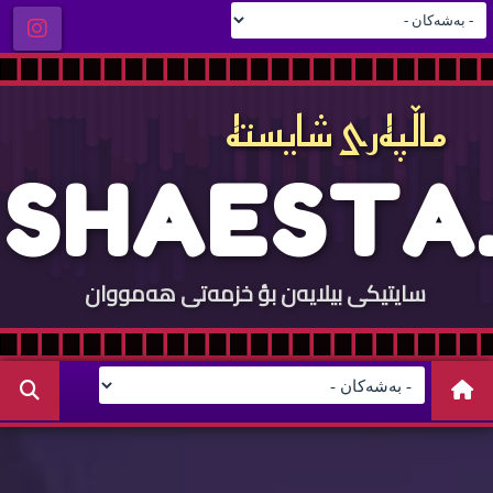
ماڵپه‌ری شایسته‌
S
H
A
E
S
T
A
.
سایتيكی بيلایه‌ن بؤ خزمه‌تی هه‌مووان
C
O
M