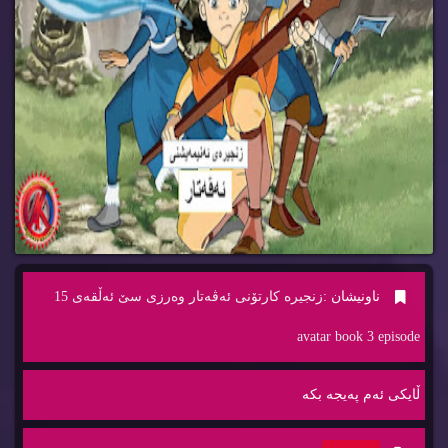
ناونیشان :
زنجیره‌ كارتۆنی ئه‌ڤه‌تار وه‌رزی سێ ئه‌ڵقه‌ی 15
avatar book 3 episode
ڵایكی ئه‌م په‌یجه‌ بكه‌