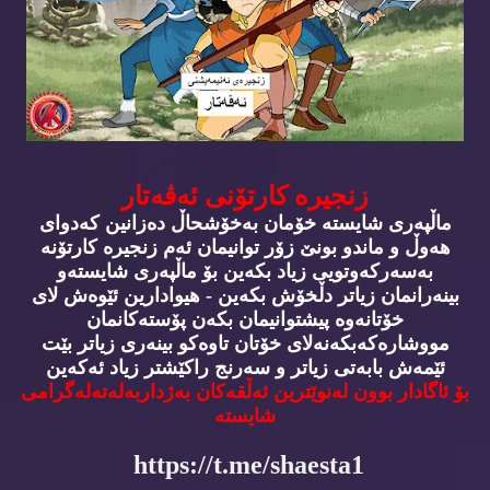
زنجیره‌ كارتۆنی ئه‌ڤه‌تار
ماڵپه‌ری شایسته‌ خۆمان به‌خۆشحاڵ ده‌زانین كه‌دوای
هه‌وڵ و ماندو بونێ زۆر توانیمان ئه‌م زنجیره‌ كارتۆنه‌‌
به‌سه‌ركه‌وتویی زیاد بكه‌ین بۆ ماڵپه‌ری شایسته‌و
بینه‌رانمان زیاتر دڵخۆش بكه‌ین - هیوادارین ئێوه‌ش لای
خۆتانه‌وه‌ پیشتوانیمان بكه‌ن پۆسته‌كانمان
مووشاره‌كه‌بكه‌نه‌لای خۆتان تاوه‌كو بینه‌ری زیاتر بێت
ئێمه‌ش بابه‌تی زیاتر و سه‌رنج راكێشتر زیاد ئه‌كه‌ین
بۆ ئاگادار بوون له‌نوێترین ئه‌ڵقه‌كان به‌ژداربه‌له‌ته‌له‌گرامی
شایسته‌
https://t.me/shaesta1