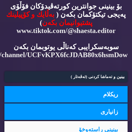
بۆ بینینی جوانترین كورته‌ڤیدۆكان فۆڵۆی
په‌یجی تیكتۆكمان بكه‌ن (
به‌ڵایك و كۆپیلینك
پشتیوانیمان بكه‌ن
)
www.tiktok.com/@shaesta.editor
سوبه‌سكرایبی كه‌ناڵی یوتوبمان بكه‌ن
m/channel/UCFvKPX6fcJDAB80x6hsmDow
بینین و ته‌ماشا كردنی (ئه‌ڤه‌تار )
ریكلام
زانیاری
بینینی راسته‌وخۆ