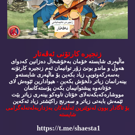
زنجیره‌ كارتۆنی ئه‌ڤه‌تار
ماڵپه‌ری شایسته‌ خۆمان به‌خۆشحاڵ ده‌زانین كه‌دوای
هه‌وڵ و ماندو بونێ زۆر توانیمان ئه‌م زنجیره‌ كارتۆنه‌‌
به‌سه‌ركه‌وتویی زیاد بكه‌ین بۆ ماڵپه‌ری شایسته‌و
بینه‌رانمان زیاتر دڵخۆش بكه‌ین - هیوادارین ئێوه‌ش لای
خۆتانه‌وه‌ پیشتوانیمان بكه‌ن پۆسته‌كانمان
مووشاره‌كه‌بكه‌نه‌لای خۆتان تاوه‌كو بینه‌ری زیاتر بێت
ئێمه‌ش بابه‌تی زیاتر و سه‌رنج راكێشتر زیاد ئه‌كه‌ین
بۆ ئاگادار بوون له‌نوێترین ئه‌ڵقه‌كان به‌ژداربه‌له‌ته‌له‌گرامی
شایسته‌
https://t.me/shaesta1