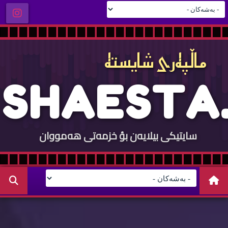
ماڵپه‌ری شایسته‌
S
H
A
E
S
T
A
.
سایتيكی بيلایه‌ن بؤ خزمه‌تی هه‌مووان
C
O
M