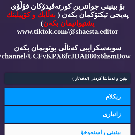
بۆ بینینی جوانترین كورته‌ڤیدۆكان فۆڵۆی
په‌یجی تیكتۆكمان بكه‌ن (
به‌ڵایك و كۆپیلینك
پشتیوانیمان بكه‌ن
)
www.tiktok.com/@shaesta.editor
سوبه‌سكرایبی كه‌ناڵی یوتوبمان بكه‌ن
m/channel/UCFvKPX6fcJDAB80x6hsmDow
بینین و ته‌ماشا كردنی (ئه‌ڤه‌تار )
ریكلام
زانیاری
بینینی راسته‌وخۆ