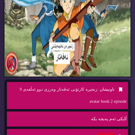
ناونیشان :
زنجیره‌ كارتۆنی ئه‌ڤه‌تار وه‌رزی دوو ئه‌ڵقه‌ی 9
avatar book 2 episode
ڵایكی ئه‌م په‌یجه‌ بكه‌