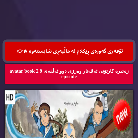
ئۆفه‌ری گه‌وره‌ی ڕیكلام له‌ ماڵپه‌ڕی شایسته‌وه‌ 🔥
👉
زنجیره‌ كارتۆنی ئه‌ڤه‌تار وه‌رزی دوو ئه‌ڵقه‌ی 9 avatar book 2
episode