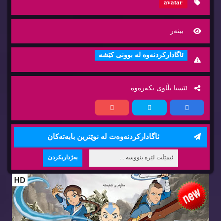
avatar
بینه‌ر
ئاگاداركردنه‌وه‌ له‌ بوونی كێشه‌
ئێستا بڵاوی بكه‌ره‌وه‌
ئاگاداركردنه‌وه‌ت له‌ نوێترین بابه‌ته‌كان