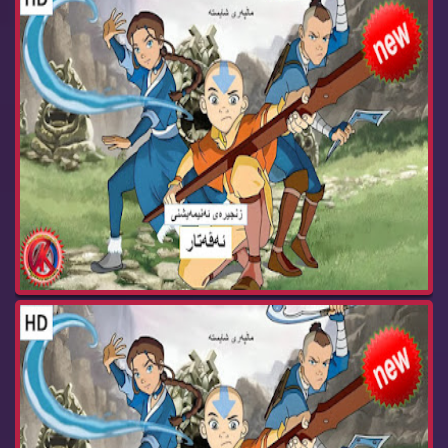
زنجیره‌ كارتۆنی ئه‌ڤه‌تار وه‌رزی سێ ئه‌ڵقه‌ی 10...