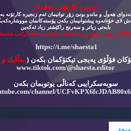
زنجیره‌ كارتۆنی ئه‌ڤه‌تار
وای هه‌وڵ و ماندو بونێ زۆر توانیمان ئه‌م زنجیره‌ كارتۆنه‌‌ به‌
‌ش لای خۆتانه‌وه‌ پیشتوانیمان بكه‌ن پۆسته‌كانمان مووشاره‌كه‌بكه
بابه‌تی زیاتر و سه‌رنج راكێشتر زیاد ئه‌كه‌ین
 ئاگادار بوون له‌نوێترین ئه‌ڵقه‌كان به‌ژداربه‌له‌ته‌له‌گرامی شایسته
https://t.me/shaesta1
دۆكان فۆڵۆی په‌یجی تیكتۆكمان بكه‌ن (
به‌ڵایك و 
www.tiktok.com/@shaesta.editor
سوبه‌سكرایبی كه‌ناڵی یوتوبمان بكه‌ن
utube.com/channel/UCFvKPX6fcJDAB80x
ه‌وخۆ