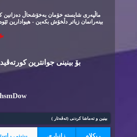
ماڵپه‌ری شایسته‌ خۆمان به‌خۆشحاڵ ده‌زانین كه‌د
بینه‌رانمان زیاتر دڵخۆش بكه‌ین - هیوادارین ئێوه
بۆ
بۆ بینینی جوانترین كورته‌ڤی
6hsmDow
بینین و ته‌ماشا كردنی (ئه‌ڤه‌تار )
ریكلام
زانیاری
بینینی راست