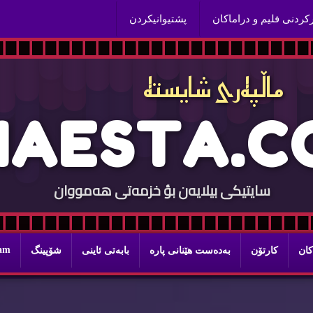
ركردنی فلیم و دراماكان
پشتیوانیكردن
ماڵپه‌ری شایسته‌
H
A
E
S
T
A
.
C
سایتيكی بيلایه‌ن بؤ خزمه‌تی هه‌مووان
ram
كان
كارتۆن
به‌ده‌ست هێنانی پاره‌
بابه‌تی ئاینی
شۆپینگ