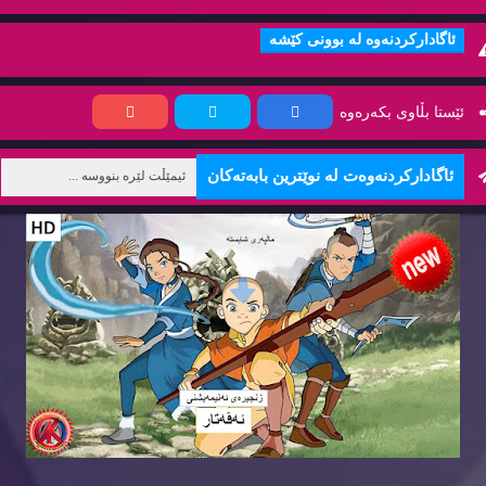
ئاگاداركردنه‌وه‌ له‌ بوونی كێشه‌
ئێستا بڵاوی بكه‌ره‌وه‌
ئاگاداركردنه‌وه‌ت له‌ نوێترین بابه‌ته‌كان