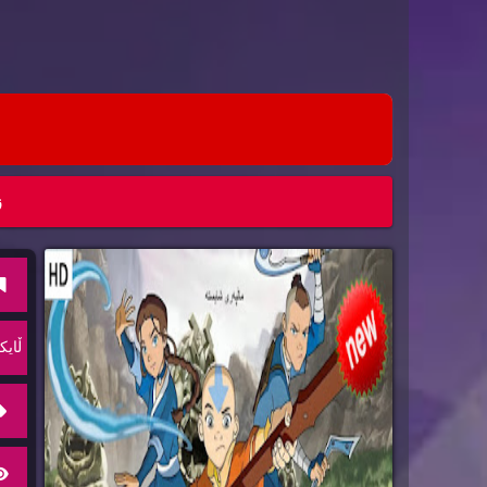
ز
ڵایك