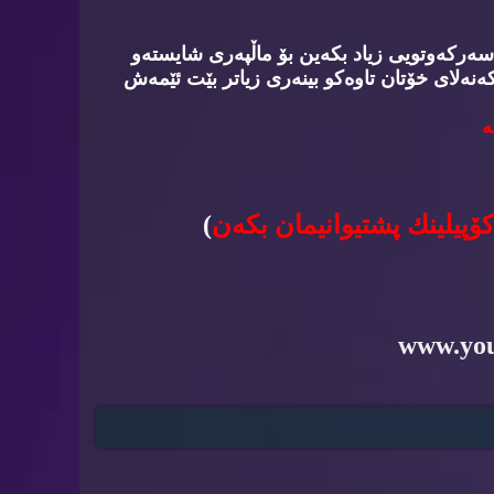
سه‌ركه‌وتویی زیاد بكه‌ین بۆ ماڵپه‌ری شایسته‌و
‌نه‌لای خۆتان تاوه‌كو بینه‌ری زیاتر بێت ئێمه‌ش
‌
كۆپیلینك پشتیوانیمان بكه‌ن
)
www.yo