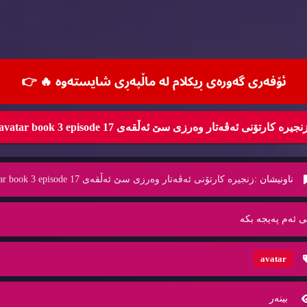
ئۆفه‌ری گه‌وره‌ی ڕیكلام له‌ ماڵپه‌ڕی شایسته‌وه‌ 🔥
👉
نجیره‌ كارتۆنی ئه‌ڤه‌تار وه‌رزی سێ ئه‌ڵقه‌ی 17 avatar book 3 episode
ناونیشان :
زنجیره‌ كارتۆنی ئه‌ڤه‌تار وه‌رزی سێ ئه‌ڵقه‌ی 17 avatar book 3 episode
ی ئه‌م په‌یجه‌ بكه‌
avatar
بینه‌ر