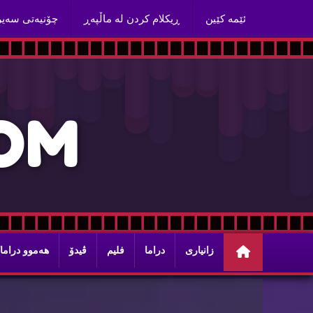
ئێمه‌ كێین
ڕیكلام كردن له‌ ماڵپه‌ڕ
چۆنیه‌تی سه‌ی
O
M
زانیاری
دراما
فلیم
ڤیدۆ
هه‌موو دراما