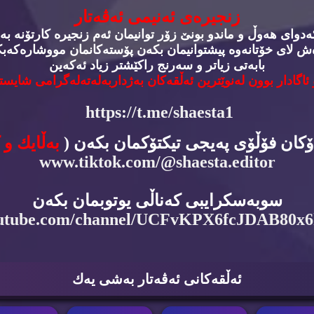
زنجیره‌ی ئه‌نیمی ئه‌ڤه‌تار
وای هه‌وڵ و ماندو بونێ زۆر توانیمان ئه‌م زنجیره‌ كارتۆنه‌‌ به‌
‌ش لای خۆتانه‌وه‌ پیشتوانیمان بكه‌ن پۆسته‌كانمان مووشاره‌كه‌بكه
بابه‌تی زیاتر و سه‌رنج راكێشتر زیاد ئه‌كه‌ین
 ئاگادار بوون له‌نوێترین ئه‌ڵقه‌كان به‌ژداربه‌له‌ته‌له‌گرامی شایسته
https://t.me/shaesta1
دۆكان فۆڵۆی په‌یجی تیكتۆكمان بكه‌ن (
به‌ڵایك و 
www.tiktok.com/@shaesta.editor
سوبه‌سكرایبی كه‌ناڵی یوتوبمان بكه‌ن
utube.com/channel/UCFvKPX6fcJDAB80x
ئه‌ڵقه‌كانی ئه‌ڤه‌تار به‌شی یه‌ك