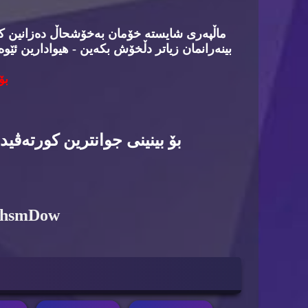
ماڵپه‌ری شایسته‌ خۆمان به‌خۆشحاڵ ده‌زانین كه‌د
بینه‌رانمان زیاتر دڵخۆش بكه‌ین - هیوادارین ئێوه
بۆ
بۆ بینینی جوانترین كورته‌ڤی
6hsmDow