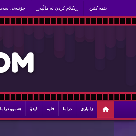
ئێمه‌ كێین
ڕیكلام كردن له‌ ماڵپه‌ڕ
چۆنیه‌تی سه‌ی
O
M
زانیاری
دراما
فلیم
ڤیدۆ
هه‌موو دراما