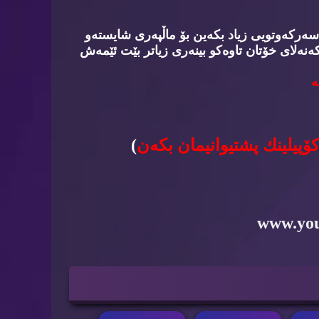
سه‌ركه‌وتویی زیاد بكه‌ین بۆ ماڵپه‌ری شایسته‌و
‌نه‌لای خۆتان تاوه‌كو بینه‌ری زیاتر بێت ئێمه‌ش
‌
كۆپیلینك پشتیوانیمان بكه‌ن
)
www.yo