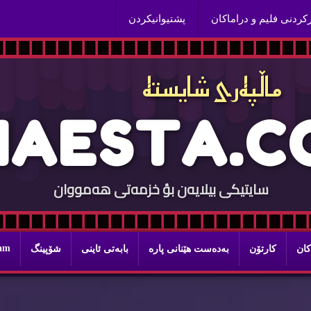
ركردنی فلیم و دراماكان
پشتیوانیكردن
ماڵپه‌ری شایسته‌
H
A
E
S
T
A
.
C
سایتيكی بيلایه‌ن بؤ خزمه‌تی هه‌مووان
ram
كان
كارتۆن
به‌ده‌ست هێنانی پاره‌
بابه‌تی ئاینی
شۆپینگ