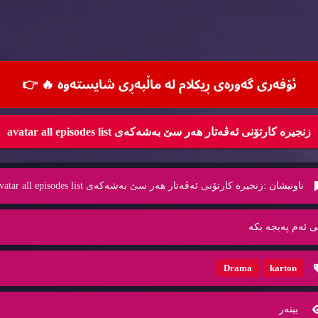
ئۆفه‌ری گه‌وره‌ی ڕیكلام له‌ ماڵپه‌ڕی شایسته‌وه‌ 🔥
👉
زنجیره‌ كارتۆنی ئه‌ڤه‌تار هه‌ر سێ به‌شه‌كه‌ی avatar all episodes list
ناونیشان :
زنجیره‌ كارتۆنی ئه‌ڤه‌تار هه‌ر سێ به‌شه‌كه‌ی avatar all episodes list
ی ئه‌م په‌یجه‌ بكه‌
Drama
karton
بینه‌ر