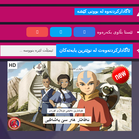
ئاگاداركردنه‌وه‌ له‌ بوونی كێشه‌
ئێستا بڵاوی بكه‌ره‌وه‌
ئاگاداركردنه‌وه‌ت له‌ نوێترین بابه‌ته‌كان