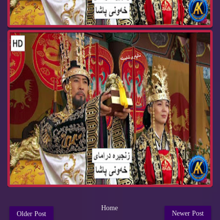
Home
Newer Post
Older Post