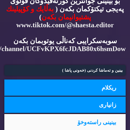
بۆ بینینی جوانترین كورته‌ڤیدۆكان فۆڵۆی
په‌یجی تیكتۆكمان بكه‌ن (
به‌ڵایك و كۆپیلینك
پشتیوانیمان بكه‌ن
)
www.tiktok.com/@shaesta.editor
سوبه‌سكرایبی كه‌ناڵی یوتوبمان بكه‌ن
m/channel/UCFvKPX6fcJDAB80x6hsmDow
بینین و ته‌ماشا كردنی (خه‌ونی پاشا )
ریكلام
زانیاری
بینینی راسته‌وخۆ