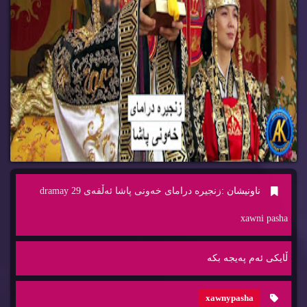
ناونیشان :
زنجیره‌ درامای خه‌ونی پاشا ئه‌ڵقه‌ی 29 dramay
xawni pasha
ڵایكی ئه‌م په‌یجه‌ بكه‌
xawnypasha