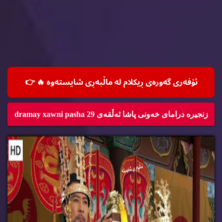
ئۆفه‌ری گه‌وره‌ی ڕیكلام له‌ ماڵپه‌ڕی شایسته‌وه‌ 🔥
👉
زنجیره‌ درامای خه‌ونی پاشا ئه‌ڵقه‌ی 29 dramay xawni pasha