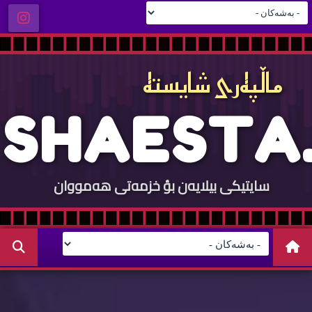
ماڵپه‌ری شایسته‌
S
H
A
E
S
T
A
.
سایتيكی بيلایه‌ن بؤ خزمه‌تی هه‌مووان
C
O
M