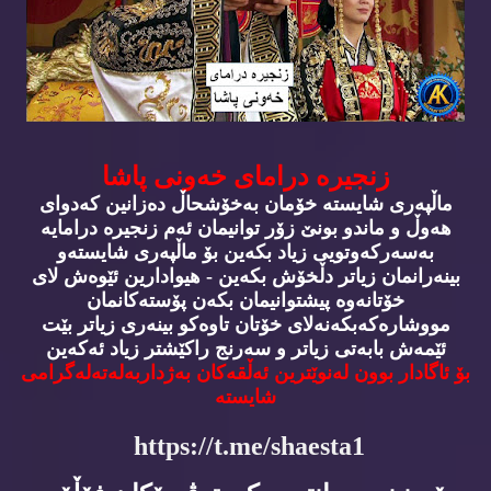
زنجیره‌ درامای خه‌ونی پاشا
ماڵپه‌ری شایسته‌ خۆمان به‌خۆشحاڵ ده‌زانین كه‌دوای
هه‌وڵ و ماندو بونێ زۆر توانیمان ئه‌م زنجیره‌ درامایه‌
به‌سه‌ركه‌وتویی زیاد بكه‌ین بۆ ماڵپه‌ری شایسته‌و
بینه‌رانمان زیاتر دڵخۆش بكه‌ین - هیوادارین ئێوه‌ش لای
خۆتانه‌وه‌ پیشتوانیمان بكه‌ن پۆسته‌كانمان
مووشاره‌كه‌بكه‌نه‌لای خۆتان تاوه‌كو بینه‌ری زیاتر بێت
ئێمه‌ش بابه‌تی زیاتر و سه‌رنج راكێشتر زیاد ئه‌كه‌ین
بۆ ئاگادار بوون له‌نوێترین ئه‌ڵقه‌كان به‌ژداربه‌له‌ته‌له‌گرامی
شایسته‌
https://t.me/shaesta1