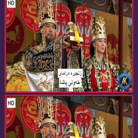
زنجیره‌ درامای خه‌ونی پاشا ئه‌ڵقه‌ی 62 dramay x...